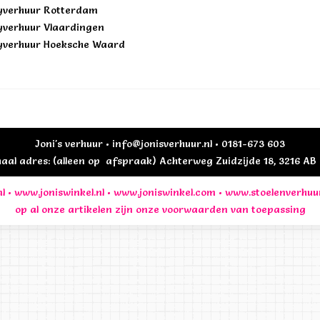
yverhuur Rotterdam
yverhuur Vlaardingen
yverhuur Hoeksche Waard
Joni's verhuur • info@jonisverhuur.nl • 0181-673 603
al adres: (alleen op afspraak) Achterweg Zuidzijde 18, 3216 A
l
•
www.joniswinkel.nl
•
www.joniswinkel.com
•
www.stoelenverhuu
op al onze artikelen zijn onze
voorwaarden
van toepassing