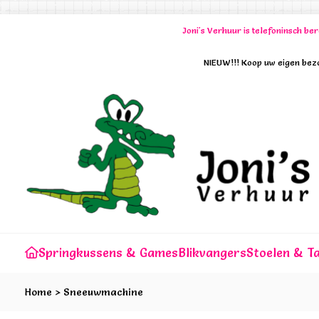
Joni's Verhuur is telefoninsch b
NIEUW!!! Koop uw eigen bezo
Springkussens & Games
Blikvangers
Stoelen & Ta
Home
>
Sneeuwmachine