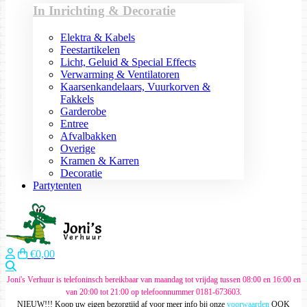
In Inrichting & Decoratie
Elektra & Kabels
Feestartikelen
Licht, Geluid & Special Effects
Verwarming & Ventilatoren
Kaarsenkandelaars, Vuurkorven &
Fakkels
Garderobe
Entree
Afvalbakken
Overige
Kramen & Karren
Decoratie
Partytenten
€0,00
Zoeken
Joni's Verhuur is telefoninsch bereikbaar van maandag tot vrijdag tussen 08:00 en 16:00 en
van 20:00 tot 21:00 op telefoonnummer 0181-673603.
NIEUW!!! Koop uw eigen bezorgtijd af voor meer info bij onze
voorwaarden
OOK