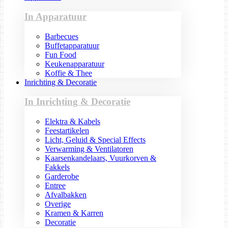
In Apparatuur
Barbecues
Buffetapparatuur
Fun Food
Keukenapparatuur
Koffie & Thee
Inrichting & Decoratie
In Inrichting & Decoratie
Elektra & Kabels
Feestartikelen
Licht, Geluid & Special Effects
Verwarming & Ventilatoren
Kaarsenkandelaars, Vuurkorven &
Fakkels
Garderobe
Entree
Afvalbakken
Overige
Kramen & Karren
Decoratie