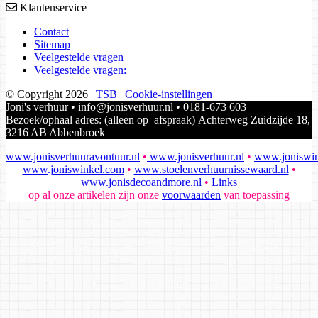
Klantenservice
Contact
Sitemap
Veelgestelde vragen
Veelgestelde vragen:
© Copyright 2026
|
TSB
|
Cookie-instellingen
Joni's verhuur • info@jonisverhuur.nl • 0181-673 603
Bezoek/ophaal adres: (alleen op afspraak) Achterweg Zuidzijde 18,
3216 AB Abbenbroek
www.jonisverhuuravontuur.nl
•
www.jonisverhuur.nl
•
www.joniswin
www.joniswinkel.com
•
www.stoelenverhuurnissewaard.nl
•
www.jonisdecoandmore.nl
•
Links
op al onze artikelen zijn onze
voorwaarden
van toepassing