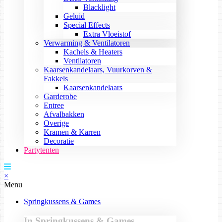
Blacklight
Geluid
Special Effects
Extra Vloeistof
Verwarming & Ventilatoren
Kachels & Heaters
Ventilatoren
Kaarsenkandelaars, Vuurkorven &
Fakkels
Kaarsenkandelaars
Garderobe
Entree
Afvalbakken
Overige
Kramen & Karren
Decoratie
Partytenten
×
Menu
Springkussens & Games
In Springkussens & Games