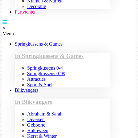
Kramen & Karren
Decoratie
Partytenten
×
Menu
Springkussens & Games
In Springkussens & Games
Springkussens 0-4
Springkussens 0-99
Attracties
Sport & Spel
Blikvangers
In Blikvangers
Abraham & Sarah
Diversen
Geboorte
Halloween
Kerst & Winter