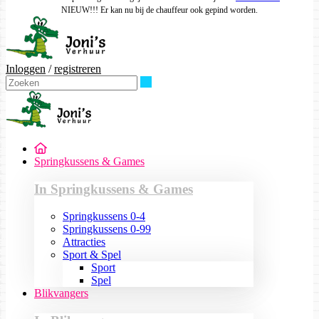
NIEUW!!! Er kan nu bij de chauffeur ook gepind worden.
Inloggen
/
registreren
Zoeken
Springkussens & Games
In Springkussens & Games
Springkussens 0-4
Springkussens 0-99
Attracties
Sport & Spel
Sport
Spel
Blikvangers