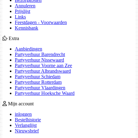
Bezorgkosten
Annuleren
Prijslijst
Links
Feestdagen - Voorwaarden
Kennisbank
Extra
Aanbiedingen
Partyverhuur Barendrecht
Partyverhuur Nissewaard
Partyverhuur Voorne aan Zee
Partyverhuur Albrandswaard
Partyverhuur Schiedam
Partyverhuur Rotterdam
Partyverhuur Vlaardingen
Partyverhuur Hoeksche Waard
Mijn account
inloggen
Bestelhistorie
Verlanglijst
Nieuwsbrief