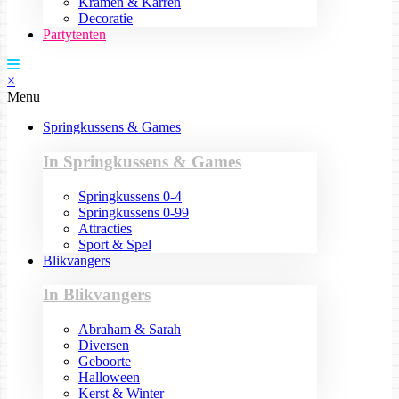
Kramen & Karren
Decoratie
Partytenten
×
Menu
Springkussens & Games
In Springkussens & Games
Springkussens 0-4
Springkussens 0-99
Attracties
Sport & Spel
Blikvangers
In Blikvangers
Abraham & Sarah
Diversen
Geboorte
Halloween
Kerst & Winter