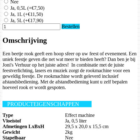
Nee
Ja, 0,5L
(+€7,50)
Ja, 1L
(+€11,50)
Ja, 5L
(+€17,90)
Bestellen
Omschrijving
Een beetje rook geeft een hoop sfeer op uw feest of evenement. Een
uniek feestje geven die net wat meer te bieden heeft? Dan ben je bij
Joni's Verhuur op het juiste adres! In combinatie met de juiste
feestverlichting, lasers en muziek zorgt de rookmachine voor een
geweldig feestje. De rookmachine wordt geleverd inclusief
afstandsbediening. Met de afstandbediening kunt u zelf bepalen
hoeveel rook er wordt gespoten.
PRODUCTEIGENSCHAPPEN
Type
Effect machine
Vloeistof
Ja, 0,5 liter
Afmetingen LxBxH
29,5 x 20,0 x 15,5 cm
Gewicht
2kg
Stapelbaar
Nee