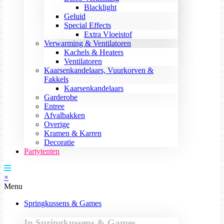
Blacklight
Geluid
Special Effects
Extra Vloeistof
Verwarming & Ventilatoren
Kachels & Heaters
Ventilatoren
Kaarsenkandelaars, Vuurkorven &
Fakkels
Kaarsenkandelaars
Garderobe
Entree
Afvalbakken
Overige
Kramen & Karren
Decoratie
Partytenten
×
Menu
Springkussens & Games
In Springkussens & Games