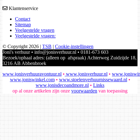
Klantenservice
Contact
Sitemap
Veelgestelde vragen
Veelgestelde vragen:
© Copyright 2026
|
TSB
|
Cookie-instellingen
Joni's verhuur • info@jonisverhuur.nl • 0181-673 603
Bezoek/ophaal adres: (alleen op afspraak) Achterweg Zuidzijde 18,
3216 AB Abbenbroek
www.jonisverhuuravontuur.nl
•
www.jonisverhuur.nl
•
www.joniswin
www.joniswinkel.com
•
www.stoelenverhuurnissewaard.nl
•
www.jonisdecoandmore.nl
•
Links
op al onze artikelen zijn onze
voorwaarden
van toepassing