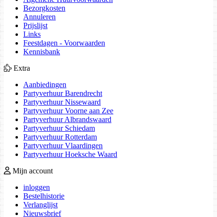
Bezorgkosten
Annuleren
Prijslijst
Links
Feestdagen - Voorwaarden
Kennisbank
Extra
Aanbiedingen
Partyverhuur Barendrecht
Partyverhuur Nissewaard
Partyverhuur Voorne aan Zee
Partyverhuur Albrandswaard
Partyverhuur Schiedam
Partyverhuur Rotterdam
Partyverhuur Vlaardingen
Partyverhuur Hoeksche Waard
Mijn account
inloggen
Bestelhistorie
Verlanglijst
Nieuwsbrief