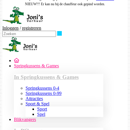
NIEUW!!! Er kan nu bij de chauffeur ook gepind worden.
Inloggen
/
registreren
Zoeken
Springkussens & Games
In Springkussens & Games
Springkussens 0-4
Springkussens 0-99
Attracties
Sport & Spel
Sport
Spel
Blikvangers