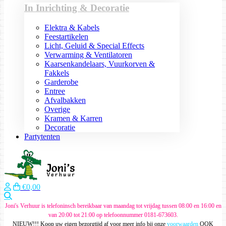
In Inrichting & Decoratie
Elektra & Kabels
Feestartikelen
Licht, Geluid & Special Effects
Verwarming & Ventilatoren
Kaarsenkandelaars, Vuurkorven &
Fakkels
Garderobe
Entree
Afvalbakken
Overige
Kramen & Karren
Decoratie
Partytenten
€0,00
Zoeken
Joni's Verhuur is telefoninsch bereikbaar van maandag tot vrijdag tussen 08:00 en 16:00 en
van 20:00 tot 21:00 op telefoonnummer 0181-673603.
NIEUW!!! Koop uw eigen bezorgtijd af voor meer info bij onze
voorwaarden
OOK