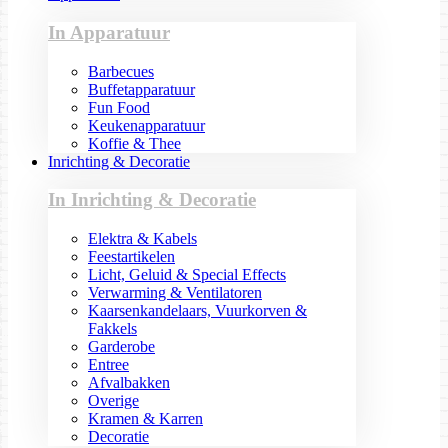
In Apparatuur
Barbecues
Buffetapparatuur
Fun Food
Keukenapparatuur
Koffie & Thee
Inrichting & Decoratie
In Inrichting & Decoratie
Elektra & Kabels
Feestartikelen
Licht, Geluid & Special Effects
Verwarming & Ventilatoren
Kaarsenkandelaars, Vuurkorven &
Fakkels
Garderobe
Entree
Afvalbakken
Overige
Kramen & Karren
Decoratie