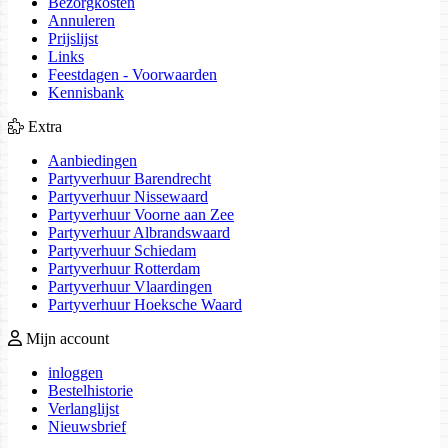
Bezorgkosten
Annuleren
Prijslijst
Links
Feestdagen - Voorwaarden
Kennisbank
Extra
Aanbiedingen
Partyverhuur Barendrecht
Partyverhuur Nissewaard
Partyverhuur Voorne aan Zee
Partyverhuur Albrandswaard
Partyverhuur Schiedam
Partyverhuur Rotterdam
Partyverhuur Vlaardingen
Partyverhuur Hoeksche Waard
Mijn account
inloggen
Bestelhistorie
Verlanglijst
Nieuwsbrief