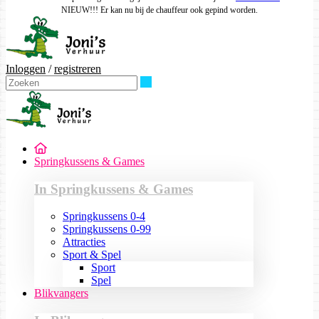
NIEUW!!! Er kan nu bij de chauffeur ook gepind worden.
Inloggen
/
registreren
Zoeken
Springkussens & Games
In Springkussens & Games
Springkussens 0-4
Springkussens 0-99
Attracties
Sport & Spel
Sport
Spel
Blikvangers