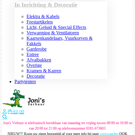
In Inrichting & Decoratie
Elektra & Kabels
Feestartikelen
Licht, Geluid & Special Effects
Verwarming & Ventilatoren
Kaarsenkandelaars, Vuurkorven &
Fakkels
Garderobe
Entree
Afvalbakken
Overige
Kramen & Karren
Decoratie
Partytenten
€0,00
Zoeken
Joni's Verhuur is telefoninsch bereikbaar van maandag tot vrijdag tussen 08:00 en 16:00 en
van 20:00 tot 21:00 op telefoonnummer 0181-673603.
NIEUW!!! Koop uw eigen bezorgtijd af voor meer info bij onze
voorwaarden
OOK