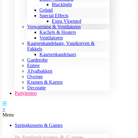
Blacklight
Geluid
Special Effects
Extra Vloeistof
Verwarming & Ventilatoren
Kachels & Heaters
Ventilatoren
Kaarsenkandelaars, Vuurkorven &
Fakkels
Kaarsenkandelaars
Garderobe
Entree
Afvalbakken
Overige
Kramen & Karren
Decoratie
Partytenten
×
Menu
Springkussens & Games
In Springkussens & Games