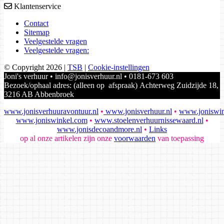
Klantenservice
Contact
Sitemap
Veelgestelde vragen
Veelgestelde vragen:
© Copyright 2026
|
TSB
|
Cookie-instellingen
Joni's verhuur • info@jonisverhuur.nl • 0181-673 603
Bezoek/ophaal adres: (alleen op afspraak) Achterweg Zuidzijde 18,
3216 AB Abbenbroek
www.jonisverhuuravontuur.nl
•
www.jonisverhuur.nl
•
www.joniswin
www.joniswinkel.com
•
www.stoelenverhuurnissewaard.nl
•
www.jonisdecoandmore.nl
•
Links
op al onze artikelen zijn onze
voorwaarden
van toepassing