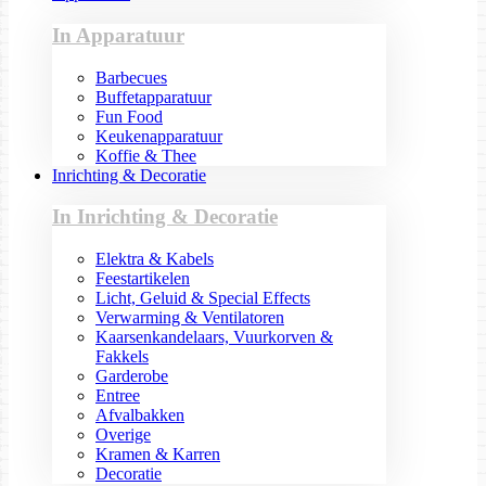
In Apparatuur
Barbecues
Buffetapparatuur
Fun Food
Keukenapparatuur
Koffie & Thee
Inrichting & Decoratie
In Inrichting & Decoratie
Elektra & Kabels
Feestartikelen
Licht, Geluid & Special Effects
Verwarming & Ventilatoren
Kaarsenkandelaars, Vuurkorven &
Fakkels
Garderobe
Entree
Afvalbakken
Overige
Kramen & Karren
Decoratie