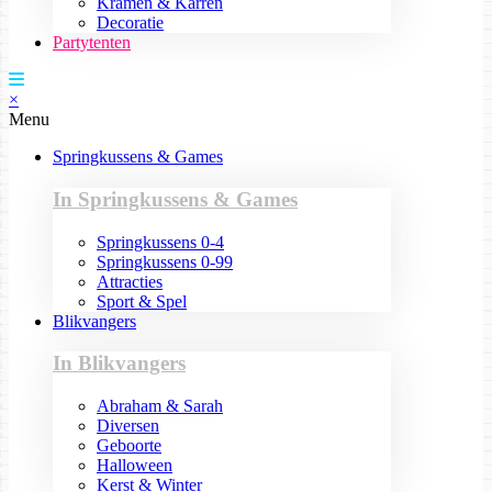
Kramen & Karren
Decoratie
Partytenten
×
Menu
Springkussens & Games
In Springkussens & Games
Springkussens 0-4
Springkussens 0-99
Attracties
Sport & Spel
Blikvangers
In Blikvangers
Abraham & Sarah
Diversen
Geboorte
Halloween
Kerst & Winter