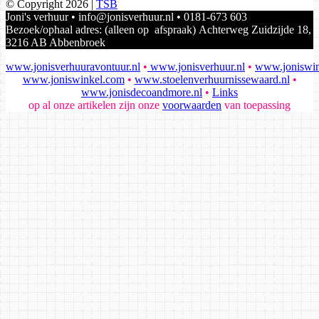
© Copyright 2026 |
TSB
Joni's verhuur • info@jonisverhuur.nl • 0181-673 603
Bezoek/ophaal adres: (alleen op afspraak) Achterweg Zuidzijde 18,
3216 AB Abbenbroek
www.jonisverhuuravontuur.nl
•
www.jonisverhuur.nl
•
www.joniswin
www.joniswinkel.com
•
www.stoelenverhuurnissewaard.nl
•
www.jonisdecoandmore.nl
•
Links
op al onze artikelen zijn onze
voorwaarden
van toepassing