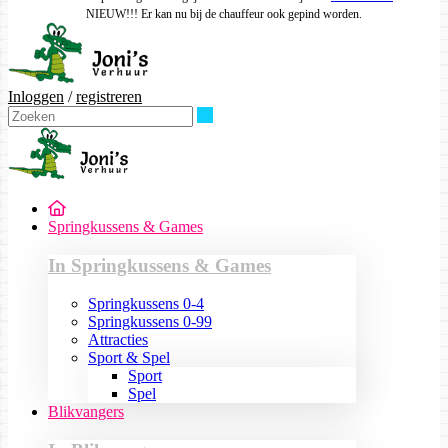
NIEUW!!! Er kan nu bij de chauffeur ook gepind worden.
Inloggen
/
registreren
Zoeken
Springkussens & Games
In Springkussens & Games
Springkussens 0-4
Springkussens 0-99
Attracties
Sport & Spel
Sport
Spel
Blikvangers