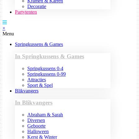
Kramen & Karren
Decoratie
Partytenten
×
Menu
Springkussens & Games
In Springkussens & Games
Springkussens 0-4
Springkussens 0-99
Attracties
Sport & Spel
Blikvangers
In Blikvangers
Abraham & Sarah
Diversen
Geboorte
Halloween
Kerst & Winter