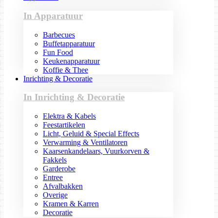
In Apparatuur
Barbecues
Buffetapparatuur
Fun Food
Keukenapparatuur
Koffie & Thee
Inrichting & Decoratie
In Inrichting & Decoratie
Elektra & Kabels
Feestartikelen
Licht, Geluid & Special Effects
Verwarming & Ventilatoren
Kaarsenkandelaars, Vuurkorven &
Fakkels
Garderobe
Entree
Afvalbakken
Overige
Kramen & Karren
Decoratie