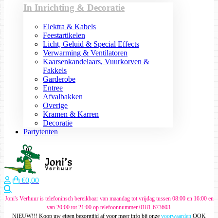
In Inrichting & Decoratie
Elektra & Kabels
Feestartikelen
Licht, Geluid & Special Effects
Verwarming & Ventilatoren
Kaarsenkandelaars, Vuurkorven &
Fakkels
Garderobe
Entree
Afvalbakken
Overige
Kramen & Karren
Decoratie
Partytenten
€0,00
Zoeken
Joni's Verhuur is telefoninsch bereikbaar van maandag tot vrijdag tussen 08:00 en 16:00 en
van 20:00 tot 21:00 op telefoonnummer 0181-673603.
NIEUW!!! Koop uw eigen bezorgtijd af voor meer info bij onze
voorwaarden
OOK