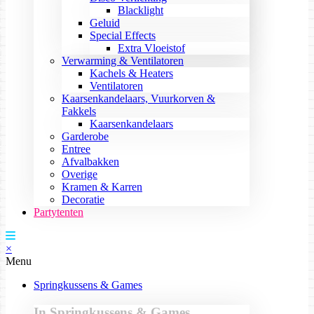
Blacklight
Geluid
Special Effects
Extra Vloeistof
Verwarming & Ventilatoren
Kachels & Heaters
Ventilatoren
Kaarsenkandelaars, Vuurkorven &
Fakkels
Kaarsenkandelaars
Garderobe
Entree
Afvalbakken
Overige
Kramen & Karren
Decoratie
Partytenten
×
Menu
Springkussens & Games
In Springkussens & Games