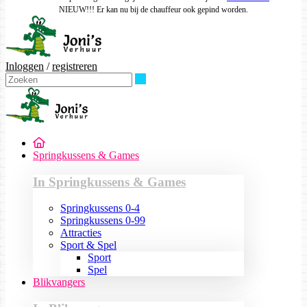
NIEUW!!! Er kan nu bij de chauffeur ook gepind worden.
Inloggen
/
registreren
Zoeken
Springkussens & Games
In Springkussens & Games
Springkussens 0-4
Springkussens 0-99
Attracties
Sport & Spel
Sport
Spel
Blikvangers