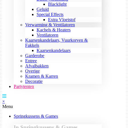
Blacklight
Geluid
Special Effects
Extra Vloeistof
Verwarming & Ventilatoren
Kachels & Heaters
Ventilatoren
Kaarsenkandelaars, Vuurkorven &
Fakkels
Kaarsenkandelaars
Garderobe
Entree
Afvalbakken
Overige
Kramen & Karren
Decoratie
Partytenten
×
Menu
Springkussens & Games
In Springkussens & Games