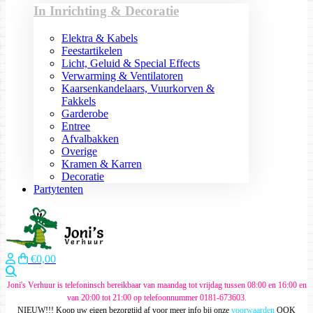
In Inrichting & Decoratie
Elektra & Kabels
Feestartikelen
Licht, Geluid & Special Effects
Verwarming & Ventilatoren
Kaarsenkandelaars, Vuurkorven &
Fakkels
Garderobe
Entree
Afvalbakken
Overige
Kramen & Karren
Decoratie
Partytenten
€0,00
Zoeken
Joni's Verhuur is telefoninsch bereikbaar van maandag tot vrijdag tussen 08:00 en 16:00 en
van 20:00 tot 21:00 op telefoonnummer 0181-673603.
NIEUW!!! Koop uw eigen bezorgtijd af voor meer info bij onze
voorwaarden
OOK