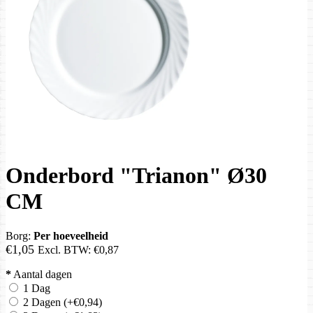
Onderbord "Trianon" Ø30
CM
Borg:
Per hoeveelheid
€1,05
Excl. BTW:
€0,87
*
Aantal dagen
1 Dag
2 Dagen
(+€0,94)