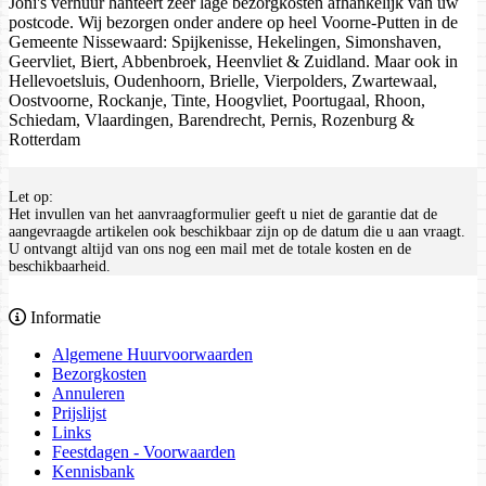
Joni's verhuur hanteert zeer lage bezorgkosten afhankelijk van uw
postcode. Wij bezorgen onder andere op heel Voorne-Putten in de
Gemeente Nissewaard: Spijkenisse, Hekelingen, Simonshaven,
Geervliet, Biert, Abbenbroek, Heenvliet & Zuidland. Maar ook in
Hellevoetsluis, Oudenhoorn, Brielle, Vierpolders, Zwartewaal,
Oostvoorne, Rockanje, Tinte, Hoogvliet, Poortugaal, Rhoon,
Schiedam, Vlaardingen, Barendrecht, Pernis, Rozenburg &
Rotterdam
Let op:
Het invullen van het aanvraagformulier geeft u niet de garantie dat de
aangevraagde artikelen ook beschikbaar zijn op de datum die u aan vraagt.
U ontvangt altijd van ons nog een mail met de totale kosten en de
beschikbaarheid.
Informatie
Algemene Huurvoorwaarden
Bezorgkosten
Annuleren
Prijslijst
Links
Feestdagen - Voorwaarden
Kennisbank