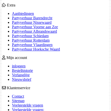
Extra
Aanbiedingen
Partyverhuur Barendrecht
Partyverhuur Nissewaard
Partyverhuur Voorne aan Zee
Partyverhuur Albrandswaard
Partyverhuur Schiedam
Partyverhuur Rotterdam
Partyverhuur Vlaardingen
Partyverhuur Hoeksche Waard
Mijn account
inloggen
Bestelhistorie
Verlanglijst
Nieuwsbrief
Klantenservice
Contact
Sitemap
Veelgestelde vragen
Veelgestelde vragen: