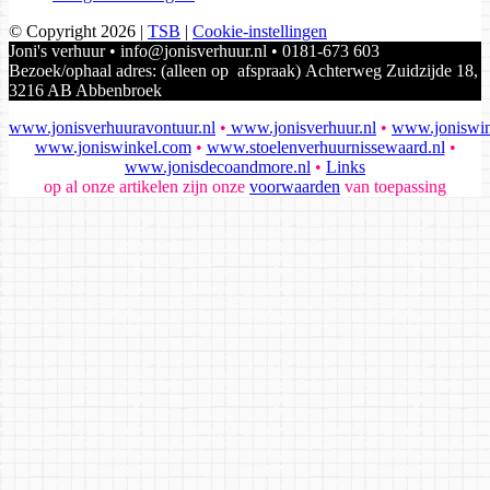
© Copyright 2026
|
TSB
|
Cookie-instellingen
Joni's verhuur • info@jonisverhuur.nl • 0181-673 603
Bezoek/ophaal adres: (alleen op afspraak) Achterweg Zuidzijde 18,
3216 AB Abbenbroek
www.jonisverhuuravontuur.nl
•
www.jonisverhuur.nl
•
www.joniswin
www.joniswinkel.com
•
www.stoelenverhuurnissewaard.nl
•
www.jonisdecoandmore.nl
•
Links
op al onze artikelen zijn onze
voorwaarden
van toepassing