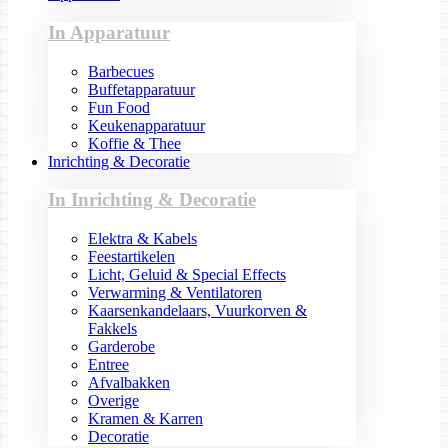
In Apparatuur
Barbecues
Buffetapparatuur
Fun Food
Keukenapparatuur
Koffie & Thee
Inrichting & Decoratie
In Inrichting & Decoratie
Elektra & Kabels
Feestartikelen
Licht, Geluid & Special Effects
Verwarming & Ventilatoren
Kaarsenkandelaars, Vuurkorven &
Fakkels
Garderobe
Entree
Afvalbakken
Overige
Kramen & Karren
Decoratie