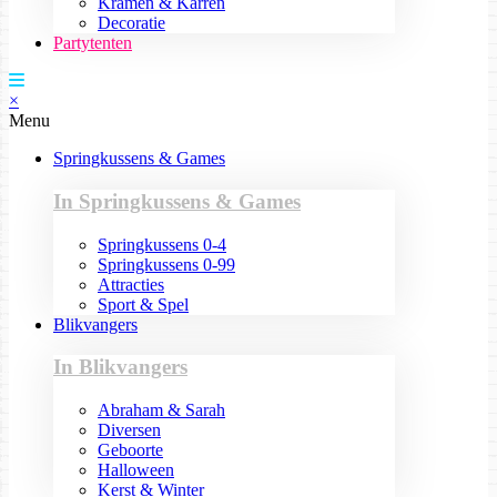
Kramen & Karren
Decoratie
Partytenten
×
Menu
Springkussens & Games
In Springkussens & Games
Springkussens 0-4
Springkussens 0-99
Attracties
Sport & Spel
Blikvangers
In Blikvangers
Abraham & Sarah
Diversen
Geboorte
Halloween
Kerst & Winter