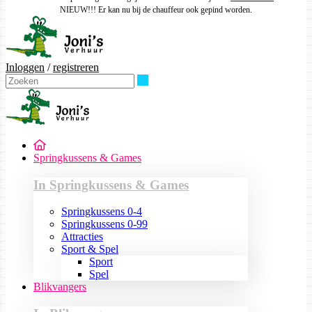
NIEUW!!! Er kan nu bij de chauffeur ook gepind worden.
Inloggen
/
registreren
Zoeken
Springkussens & Games
In Springkussens & Games
Springkussens 0-4
Springkussens 0-99
Attracties
Sport & Spel
Sport
Spel
Blikvangers