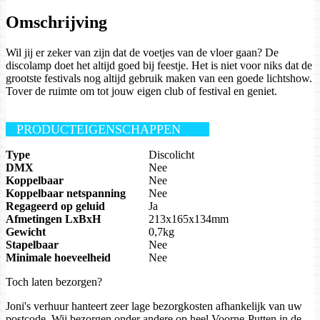
Omschrijving
Wil jij er zeker van zijn dat de voetjes van de vloer gaan? De
discolamp doet het altijd goed bij feestje. Het is niet voor niks dat de
grootste festivals nog altijd gebruik maken van een goede lichtshow.
Tover de ruimte om tot jouw eigen club of festival en geniet.
PRODUCTEIGENSCHAPPEN
Type
Discolicht
DMX
Nee
Koppelbaar
Nee
Koppelbaar netspanning
Nee
Regageerd op geluid
Ja
Afmetingen LxBxH
213x165x134mm
Gewicht
0,7kg
Stapelbaar
Nee
Minimale hoeveelheid
Nee
Toch laten bezorgen?
Joni's verhuur hanteert zeer lage bezorgkosten afhankelijk van uw
postcode. Wij bezorgen onder andere op heel Voorne-Putten in de