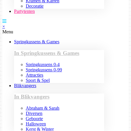
Kramen & Karren
Decoratie
Partytenten
×
Menu
Springkussens & Games
In Springkussens & Games
Springkussens 0-4
Springkussens 0-99
Attracties
Sport & Spel
Blikvangers
In Blikvangers
Abraham & Sarah
Diversen
Geboorte
Halloween
Kerst & Winter