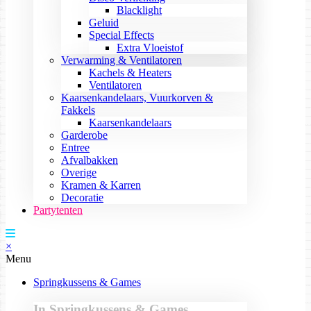
Blacklight
Geluid
Special Effects
Extra Vloeistof
Verwarming & Ventilatoren
Kachels & Heaters
Ventilatoren
Kaarsenkandelaars, Vuurkorven &
Fakkels
Kaarsenkandelaars
Garderobe
Entree
Afvalbakken
Overige
Kramen & Karren
Decoratie
Partytenten
×
Menu
Springkussens & Games
In Springkussens & Games