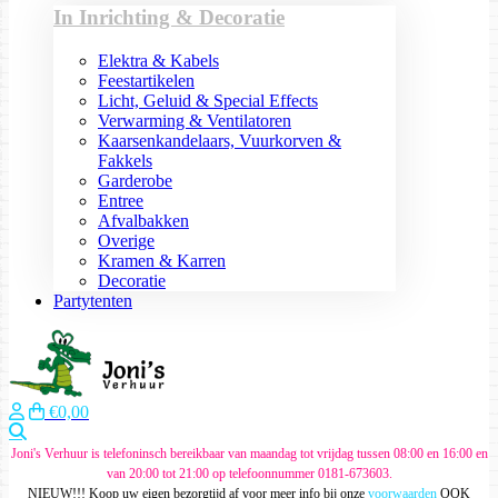
In Inrichting & Decoratie
Elektra & Kabels
Feestartikelen
Licht, Geluid & Special Effects
Verwarming & Ventilatoren
Kaarsenkandelaars, Vuurkorven &
Fakkels
Garderobe
Entree
Afvalbakken
Overige
Kramen & Karren
Decoratie
Partytenten
€0,00
Zoeken
Joni's Verhuur is telefoninsch bereikbaar van maandag tot vrijdag tussen 08:00 en 16:00 en
van 20:00 tot 21:00 op telefoonnummer 0181-673603.
NIEUW!!! Koop uw eigen bezorgtijd af voor meer info bij onze
voorwaarden
OOK