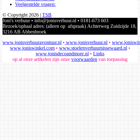
Veelgestelde vragen:
© Copyright 2026 |
TSB
Joni's verhuur • info@jonisverhuur.nl • 0181-673 603
Bezoek/ophaal adres: (alleen op afspraak) Achterweg Zuidzijde 18,
3216 AB Abbenbroek
www.jonisverhuuravontuur.nl
•
www.jonisverhuur.nl
•
www.joniswin
www.joniswinkel.com
•
www.stoelenverhuurnissewaard.nl
•
www.jonisdecoandmore.nl
•
Links
op al onze artikelen zijn onze
voorwaarden
van toepassing