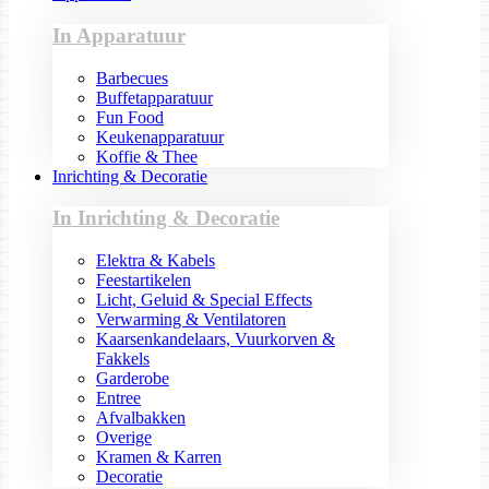
In Apparatuur
Barbecues
Buffetapparatuur
Fun Food
Keukenapparatuur
Koffie & Thee
Inrichting & Decoratie
In Inrichting & Decoratie
Elektra & Kabels
Feestartikelen
Licht, Geluid & Special Effects
Verwarming & Ventilatoren
Kaarsenkandelaars, Vuurkorven &
Fakkels
Garderobe
Entree
Afvalbakken
Overige
Kramen & Karren
Decoratie