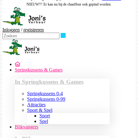
NIEUW!!! Er kan nu bij de chauffeur ook gepind worden.
Inloggen
/
registreren
Zoeken
Springkussens & Games
In Springkussens & Games
Springkussens 0-4
Springkussens 0-99
Attracties
Sport & Spel
Sport
Spel
Blikvangers