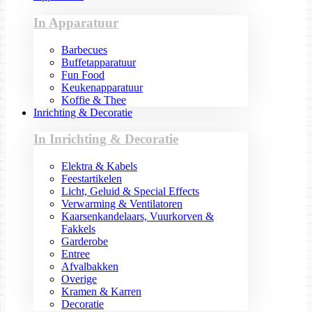
In Apparatuur
Barbecues
Buffetapparatuur
Fun Food
Keukenapparatuur
Koffie & Thee
Inrichting & Decoratie
In Inrichting & Decoratie
Elektra & Kabels
Feestartikelen
Licht, Geluid & Special Effects
Verwarming & Ventilatoren
Kaarsenkandelaars, Vuurkorven &
Fakkels
Garderobe
Entree
Afvalbakken
Overige
Kramen & Karren
Decoratie