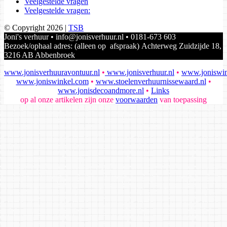
Veelgestelde vragen
Veelgestelde vragen:
© Copyright 2026 |
TSB
Joni's verhuur • info@jonisverhuur.nl • 0181-673 603
Bezoek/ophaal adres: (alleen op afspraak) Achterweg Zuidzijde 18,
3216 AB Abbenbroek
www.jonisverhuuravontuur.nl
•
www.jonisverhuur.nl
•
www.joniswin
www.joniswinkel.com
•
www.stoelenverhuurnissewaard.nl
•
www.jonisdecoandmore.nl
•
Links
op al onze artikelen zijn onze
voorwaarden
van toepassing