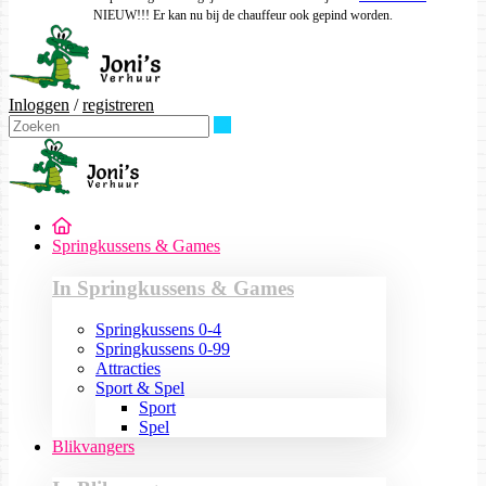
NIEUW!!! Er kan nu bij de chauffeur ook gepind worden.
Inloggen
/
registreren
Zoeken
Springkussens & Games
In Springkussens & Games
Springkussens 0-4
Springkussens 0-99
Attracties
Sport & Spel
Sport
Spel
Blikvangers