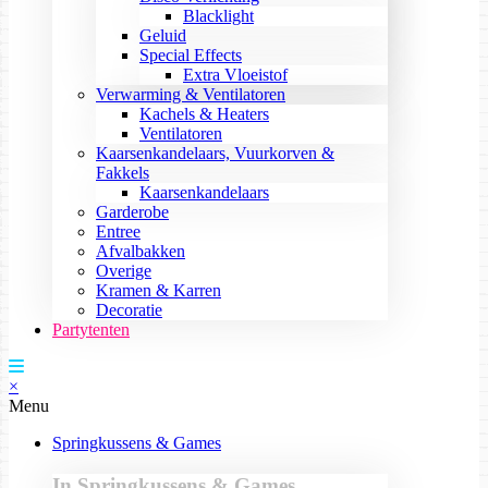
Blacklight
Geluid
Special Effects
Extra Vloeistof
Verwarming & Ventilatoren
Kachels & Heaters
Ventilatoren
Kaarsenkandelaars, Vuurkorven &
Fakkels
Kaarsenkandelaars
Garderobe
Entree
Afvalbakken
Overige
Kramen & Karren
Decoratie
Partytenten
×
Menu
Springkussens & Games
In Springkussens & Games