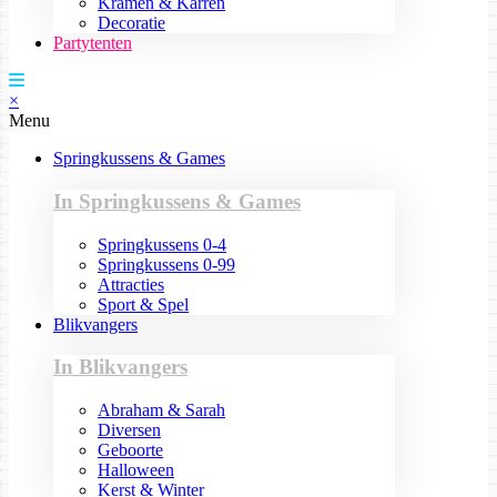
Kramen & Karren
Decoratie
Partytenten
×
Menu
Springkussens & Games
In Springkussens & Games
Springkussens 0-4
Springkussens 0-99
Attracties
Sport & Spel
Blikvangers
In Blikvangers
Abraham & Sarah
Diversen
Geboorte
Halloween
Kerst & Winter