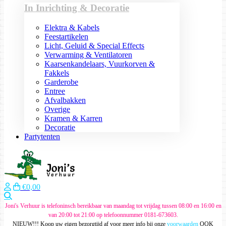
In Inrichting & Decoratie
Elektra & Kabels
Feestartikelen
Licht, Geluid & Special Effects
Verwarming & Ventilatoren
Kaarsenkandelaars, Vuurkorven &
Fakkels
Garderobe
Entree
Afvalbakken
Overige
Kramen & Karren
Decoratie
Partytenten
€0,00
Zoeken
Joni's Verhuur is telefoninsch bereikbaar van maandag tot vrijdag tussen 08:00 en 16:00 en
van 20:00 tot 21:00 op telefoonnummer 0181-673603.
NIEUW!!! Koop uw eigen bezorgtijd af voor meer info bij onze
voorwaarden
OOK