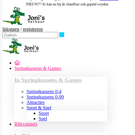
NIEUW!!! Er kan nu bij de chauffeur ook gepind worden.
Inloggen
/
registreren
Zoeken
Springkussens & Games
In Springkussens & Games
Springkussens 0-4
Springkussens 0-99
Attracties
Sport & Spel
Sport
Spel
Blikvangers