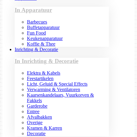
In Apparatuur
Barbecues
Buffetapparatuur
Fun Food
Keukenapparatuur
Koffie & Thee
Inrichting & Decoratie
In Inrichting & Decoratie
Elektra & Kabels
Feestartikelen
Licht, Geluid & Special Effects
Verwarming & Ventilatoren
Kaarsenkandelaars, Vuurkorven &
Fakkels
Garderobe
Entree
Afvalbakken
Overige
Kramen & Karren
Decoratie