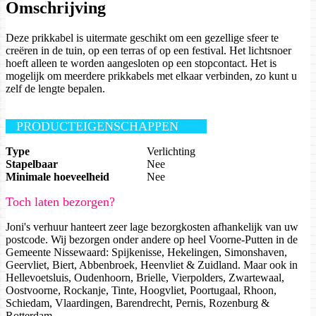
Omschrijving
Deze prikkabel is uitermate geschikt om een gezellige sfeer te
creëren in de tuin, op een terras of op een festival. Het lichtsnoer
hoeft alleen te worden aangesloten op een stopcontact. Het is
mogelijk om meerdere prikkabels met elkaar verbinden, zo kunt u
zelf de lengte bepalen.
PRODUCTEIGENSCHAPPEN
Type
Verlichting
Stapelbaar
Nee
Minimale hoeveelheid
Nee
Toch laten bezorgen?
Joni's verhuur hanteert zeer lage bezorgkosten afhankelijk van uw
postcode. Wij bezorgen onder andere op heel Voorne-Putten in de
Gemeente Nissewaard: Spijkenisse, Hekelingen, Simonshaven,
Geervliet, Biert, Abbenbroek, Heenvliet & Zuidland. Maar ook in
Hellevoetsluis, Oudenhoorn, Brielle, Vierpolders, Zwartewaal,
Oostvoorne, Rockanje, Tinte, Hoogvliet, Poortugaal, Rhoon,
Schiedam, Vlaardingen, Barendrecht, Pernis, Rozenburg &
Rotterdam