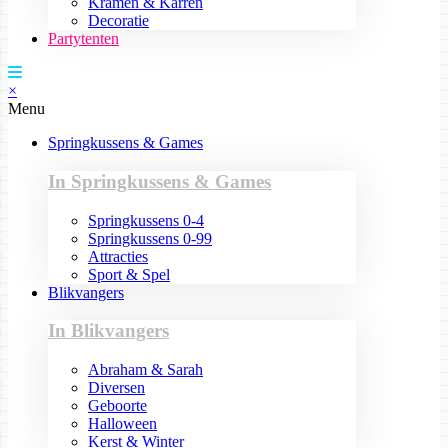
Kramen & Karren
Decoratie
Partytenten
×
Menu
Springkussens & Games
In Springkussens & Games
Springkussens 0-4
Springkussens 0-99
Attracties
Sport & Spel
Blikvangers
In Blikvangers
Abraham & Sarah
Diversen
Geboorte
Halloween
Kerst & Winter