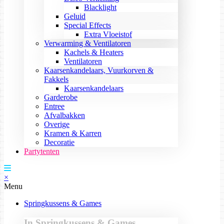
Blacklight
Geluid
Special Effects
Extra Vloeistof
Verwarming & Ventilatoren
Kachels & Heaters
Ventilatoren
Kaarsenkandelaars, Vuurkorven &
Fakkels
Kaarsenkandelaars
Garderobe
Entree
Afvalbakken
Overige
Kramen & Karren
Decoratie
Partytenten
×
Menu
Springkussens & Games
In Springkussens & Games