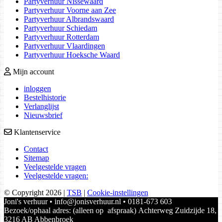
Partyverhuur Nissewaard
Partyverhuur Voorne aan Zee
Partyverhuur Albrandswaard
Partyverhuur Schiedam
Partyverhuur Rotterdam
Partyverhuur Vlaardingen
Partyverhuur Hoeksche Waard
Mijn account
inloggen
Bestelhistorie
Verlanglijst
Nieuwsbrief
Klantenservice
Contact
Sitemap
Veelgestelde vragen
Veelgestelde vragen:
© Copyright 2026
|
TSB
|
Cookie-instellingen
Joni's verhuur • info@jonisverhuur.nl • 0181-673 603
Bezoek/ophaal adres: (alleen op afspraak) Achterweg Zuidzijde 18,
3216 AB Abbenbroek