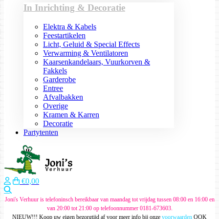
In Inrichting & Decoratie
Elektra & Kabels
Feestartikelen
Licht, Geluid & Special Effects
Verwarming & Ventilatoren
Kaarsenkandelaars, Vuurkorven &
Fakkels
Garderobe
Entree
Afvalbakken
Overige
Kramen & Karren
Decoratie
Partytenten
€0,00
Zoeken
Joni's Verhuur is telefoninsch bereikbaar van maandag tot vrijdag tussen 08:00 en 16:00 en
van 20:00 tot 21:00 op telefoonnummer 0181-673603.
NIEUW!!! Koop uw eigen bezorgtijd af voor meer info bij onze
voorwaarden
OOK