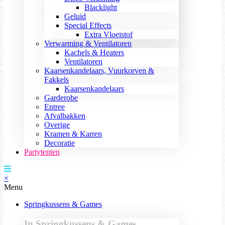
Blacklight
Geluid
Special Effects
Extra Vloeistof
Verwarming & Ventilatoren
Kachels & Heaters
Ventilatoren
Kaarsenkandelaars, Vuurkorven &
Fakkels
Kaarsenkandelaars
Garderobe
Entree
Afvalbakken
Overige
Kramen & Karren
Decoratie
Partytenten
×
Menu
Springkussens & Games
In Springkussens & Games