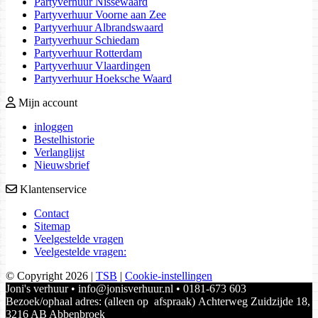
Partyverhuur Nissewaard
Partyverhuur Voorne aan Zee
Partyverhuur Albrandswaard
Partyverhuur Schiedam
Partyverhuur Rotterdam
Partyverhuur Vlaardingen
Partyverhuur Hoeksche Waard
Mijn account
inloggen
Bestelhistorie
Verlanglijst
Nieuwsbrief
Klantenservice
Contact
Sitemap
Veelgestelde vragen
Veelgestelde vragen:
© Copyright 2026
|
TSB
|
Cookie-instellingen
Joni's verhuur • info@jonisverhuur.nl • 0181-673 603
Bezoek/ophaal adres: (alleen op afspraak) Achterweg Zuidzijde 18,
3216 AB Abbenbroek