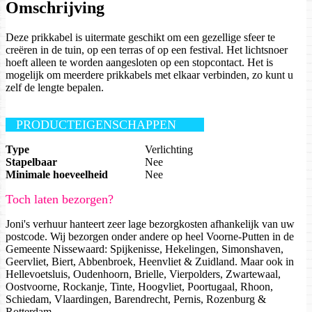
Omschrijving
Deze prikkabel is uitermate geschikt om een gezellige sfeer te
creëren in de tuin, op een terras of op een festival. Het lichtsnoer
hoeft alleen te worden aangesloten op een stopcontact. Het is
mogelijk om meerdere prikkabels met elkaar verbinden, zo kunt u
zelf de lengte bepalen.
PRODUCTEIGENSCHAPPEN
Type
Verlichting
Stapelbaar
Nee
Minimale hoeveelheid
Nee
Toch laten bezorgen?
Joni's verhuur hanteert zeer lage bezorgkosten afhankelijk van uw
postcode. Wij bezorgen onder andere op heel Voorne-Putten in de
Gemeente Nissewaard: Spijkenisse, Hekelingen, Simonshaven,
Geervliet, Biert, Abbenbroek, Heenvliet & Zuidland. Maar ook in
Hellevoetsluis, Oudenhoorn, Brielle, Vierpolders, Zwartewaal,
Oostvoorne, Rockanje, Tinte, Hoogvliet, Poortugaal, Rhoon,
Schiedam, Vlaardingen, Barendrecht, Pernis, Rozenburg &
Rotterdam