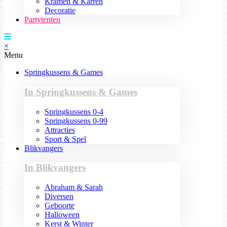
Kramen & Karren
Decoratie
Partytenten
×
Menu
Springkussens & Games
In Springkussens & Games
Springkussens 0-4
Springkussens 0-99
Attracties
Sport & Spel
Blikvangers
In Blikvangers
Abraham & Sarah
Diversen
Geboorte
Halloween
Kerst & Winter