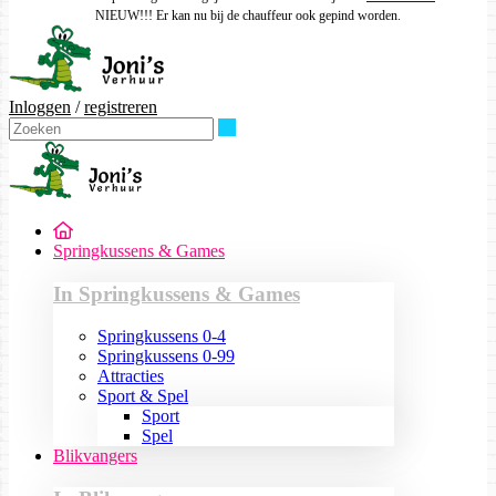
NIEUW!!! Er kan nu bij de chauffeur ook gepind worden.
Inloggen
/
registreren
Zoeken
Springkussens & Games
In Springkussens & Games
Springkussens 0-4
Springkussens 0-99
Attracties
Sport & Spel
Sport
Spel
Blikvangers