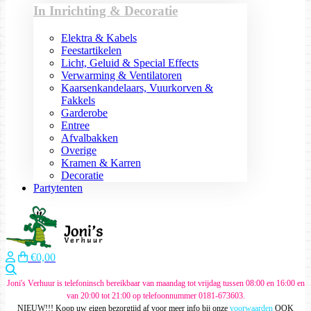
In Inrichting & Decoratie
Elektra & Kabels
Feestartikelen
Licht, Geluid & Special Effects
Verwarming & Ventilatoren
Kaarsenkandelaars, Vuurkorven &
Fakkels
Garderobe
Entree
Afvalbakken
Overige
Kramen & Karren
Decoratie
Partytenten
€0,00
Zoeken
Joni's Verhuur is telefoninsch bereikbaar van maandag tot vrijdag tussen 08:00 en 16:00 en
van 20:00 tot 21:00 op telefoonnummer 0181-673603.
NIEUW!!! Koop uw eigen bezorgtijd af voor meer info bij onze
voorwaarden
OOK