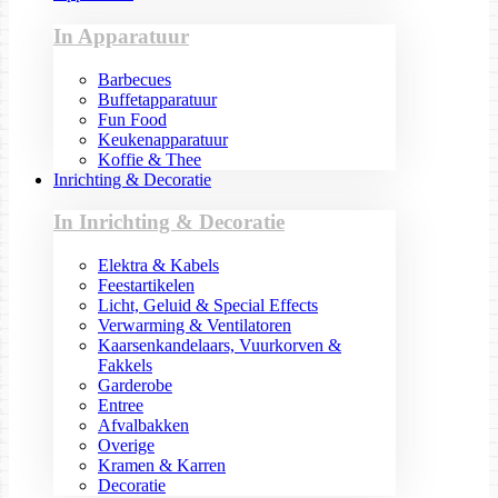
In Apparatuur
Barbecues
Buffetapparatuur
Fun Food
Keukenapparatuur
Koffie & Thee
Inrichting & Decoratie
In Inrichting & Decoratie
Elektra & Kabels
Feestartikelen
Licht, Geluid & Special Effects
Verwarming & Ventilatoren
Kaarsenkandelaars, Vuurkorven &
Fakkels
Garderobe
Entree
Afvalbakken
Overige
Kramen & Karren
Decoratie