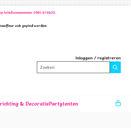
00 op telefoonnummer 0181-673603.
chauffeur ook gepind worden.
Inloggen
/
registreren
Zoeken
nrichting & Decoratie
Partytenten