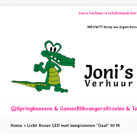
Joni's Verhuur is telefoninsch b
NIEUW!!! Koop uw eigen bezo
Springkussens & Games
Blikvangers
Stoelen & Ta
Home
>
Licht Snoer LED met lampionnen "Geel" 10 M