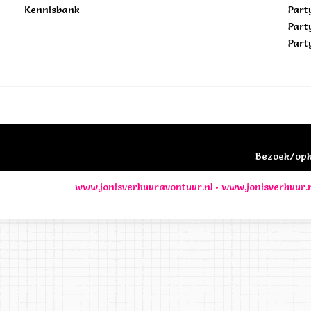
Kennisbank
Part
Part
Part
Bezoek/opha
www.jonisverhuuravontuur.nl
•
www.jonisverhuur.n