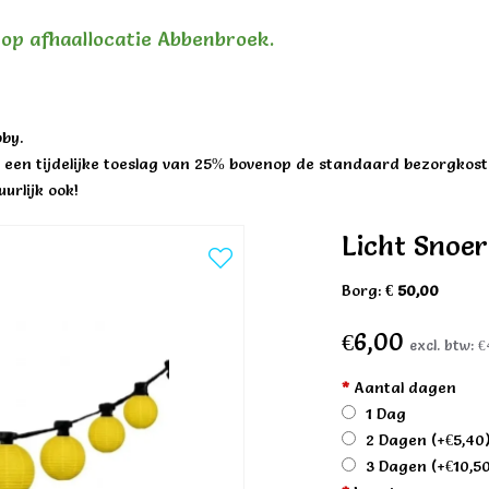
n op afhaallocatie Abbenbroek.
by.
een tijdelijke toeslag van 25% bovenop de standaard bezorgkost
urlijk ook!
Licht Snoe
Borg:
€ 50,00
€6,00
excl. btw:
€
*
Aantal dagen
1 Dag
2 Dagen
(+€5,40
3 Dagen
(+€10,5