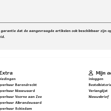
e garantie dat de aangevraagde artikelen ook beschikbaar zijn op
id.
Extra
Mijn a
iedingen
inloggen
yverhuur Barendrecht
Bestelhistori
yverhuur Nissewaard
Verlanglijst
yverhuur Voorne aan Zee
Nieuwsbrief
yverhuur Albrandswaard
yverhuur Schiedam