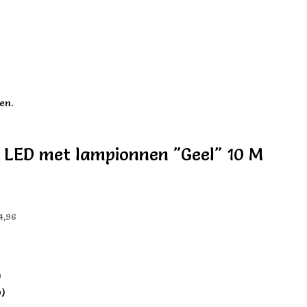
en.
r LED met lampionnen "Geel" 10 M
4,96
)
0)