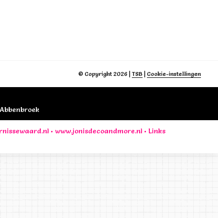
© Copyright 2026
|
TSB
|
Cookie-instellingen
B Abbenbroek
rnissewaard.nl
•
www.jonisdecoandmore.nl
•
Links