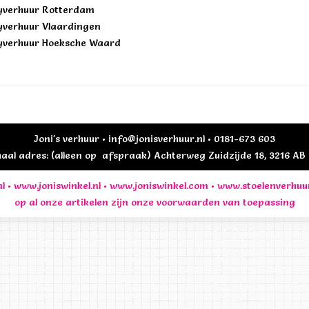
yverhuur Rotterdam
yverhuur Vlaardingen
yverhuur Hoeksche Waard
Joni's verhuur • info@jonisverhuur.nl • 0181-673 603
al adres: (alleen op afspraak) Achterweg Zuidzijde 18, 3216 A
l
•
www.joniswinkel.nl
•
www.joniswinkel.com
•
www.stoelenverhuu
op al onze artikelen zijn onze
voorwaarden
van toepassing