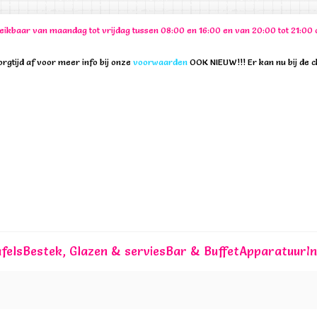
ereikbaar van maandag tot vrijdag tussen 08:00 en 16:00 en van 20:00 tot 21:
rgtijd af voor meer info bij onze
voorwaarden
OOK NIEUW!!! Er kan nu bij de 
fels
Bestek, Glazen & servies
Bar & Buffet
Apparatuur
I