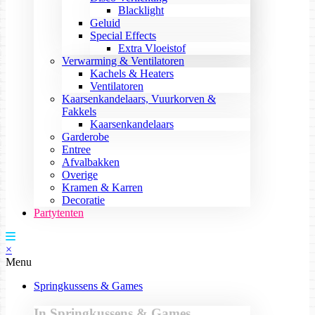
Blacklight
Geluid
Special Effects
Extra Vloeistof
Verwarming & Ventilatoren
Kachels & Heaters
Ventilatoren
Kaarsenkandelaars, Vuurkorven &
Fakkels
Kaarsenkandelaars
Garderobe
Entree
Afvalbakken
Overige
Kramen & Karren
Decoratie
Partytenten
×
Menu
Springkussens & Games
In Springkussens & Games