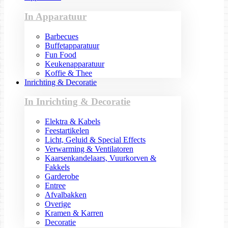
In Apparatuur
Barbecues
Buffetapparatuur
Fun Food
Keukenapparatuur
Koffie & Thee
Inrichting & Decoratie
In Inrichting & Decoratie
Elektra & Kabels
Feestartikelen
Licht, Geluid & Special Effects
Verwarming & Ventilatoren
Kaarsenkandelaars, Vuurkorven &
Fakkels
Garderobe
Entree
Afvalbakken
Overige
Kramen & Karren
Decoratie