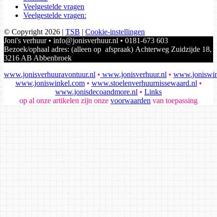
Veelgestelde vragen
Veelgestelde vragen:
© Copyright 2026
|
TSB
|
Cookie-instellingen
Joni's verhuur • info@jonisverhuur.nl • 0181-673 603
Bezoek/ophaal adres: (alleen op afspraak) Achterweg Zuidzijde 18,
3216 AB Abbenbroek
www.jonisverhuuravontuur.nl
•
www.jonisverhuur.nl
•
www.joniswin
www.joniswinkel.com
•
www.stoelenverhuurnissewaard.nl
•
www.jonisdecoandmore.nl
•
Links
op al onze artikelen zijn onze
voorwaarden
van toepassing