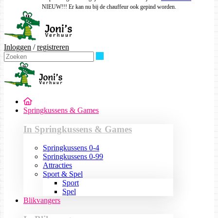
NIEUW!!! Er kan nu bij de chauffeur ook gepind worden.
Inloggen
/
registreren
Zoeken
Springkussens & Games
In Springkussens & Games
Springkussens 0-4
Springkussens 0-99
Attracties
Sport & Spel
Sport
Spel
Blikvangers