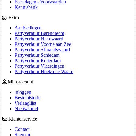
Feestdagen - Voorwaarden
Kennisbank
Extra
Aanbiedingen
Partyverhuur Barendrecht
Partyverhuur Nissewaard
Partyverhuur Voorne aan Zee
Partyverhuur Albrandswaard
Partyverhuur Schiedam
Partyverhuur Rotterdam
Partyverhuur Vlaardingen
Partyverhuur Hoeksche Waard
Mijn account
inloggen
Bestelhistorie
Verlanglijst
Nieuwsbrief
Klantenservice
Contact
Sitemap