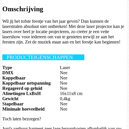
Omschrijving
Wil jij het tofste feestje van het jaar geven? Dan kunnen de
laserstralen absoluut niet ontbreken! Met deze laser projector kan je
lasers over heel je locatie projecteren, zo creëer je een vette
lasershow voor iedereen om van te genieten terwijl ze aan het
feesten zijn. Zet de muziek maar aan en het feestje kan beginnen!
PRODUCTEIGENSCHAPPEN
Type
Laser
DMX
Nee
Koppelbaar
Nee
Koppelbaar netspanning
Nee
Regageerd op geluid
Nee
Afmetingen LxBxH
16x11x8 cm
Gewicht
0,4kg
Stapelbaar
Nee
Minimale hoeveelheid
Nee
Toch laten bezorgen?
Joni's verhuur hanteert zeer lage bezorgkosten afhankelijk van uw