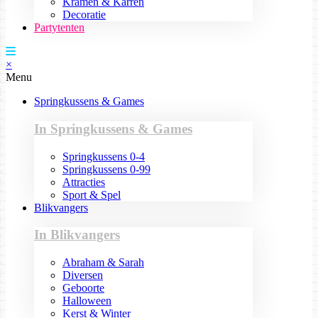
Kramen & Karren
Decoratie
Partytenten
×
Menu
Springkussens & Games
In Springkussens & Games
Springkussens 0-4
Springkussens 0-99
Attracties
Sport & Spel
Blikvangers
In Blikvangers
Abraham & Sarah
Diversen
Geboorte
Halloween
Kerst & Winter