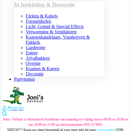
In Inrichting & Decoratie
Elektra & Kabels
Feestartikelen
Licht, Geluid & Special Effects
Verwarming & Ventilatoren
Kaarsenkandelaars, Vuurkorven &
Fakkels
Garderobe
Entree
Afvalbakken
Overige
Kramen & Karren
Decoratie
Partytenten
€0,00
Zoeken
Joni's Verhuur is telefoninsch bereikbaar van maandag tot vrijdag tussen 08:00 en 16:00 en
van 20:00 tot 21:00 op telefoonnummer 0181-673603.
NIEUW!!! Koop uw eigen bezorgtijd af voor meer info bij onze
voorwaarden
OOK