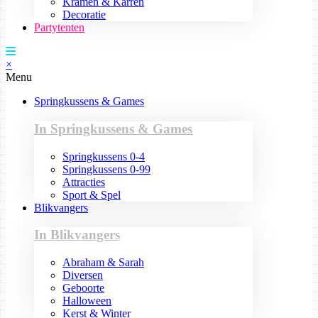
Kramen & Karren
Decoratie
Partytenten
×
Menu
Springkussens & Games
In Springkussens & Games
Springkussens 0-4
Springkussens 0-99
Attracties
Sport & Spel
Blikvangers
In Blikvangers
Abraham & Sarah
Diversen
Geboorte
Halloween
Kerst & Winter