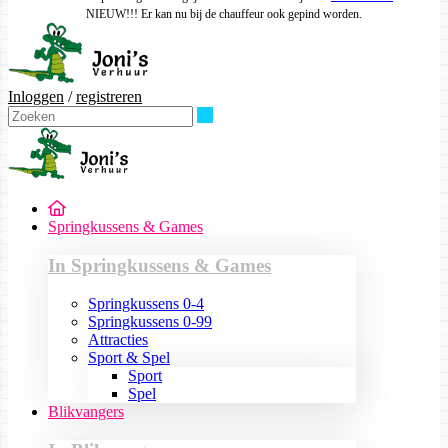
NIEUW!!! Er kan nu bij de chauffeur ook gepind worden.
Inloggen
/
registreren
Zoeken
Springkussens & Games
In Springkussens & Games
Springkussens 0-4
Springkussens 0-99
Attracties
Sport & Spel
Sport
Spel
Blikvangers