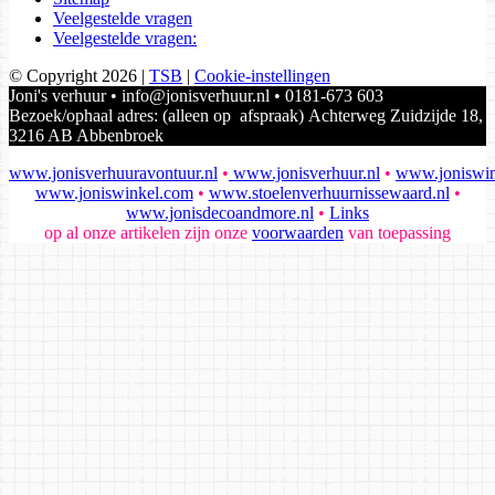
Veelgestelde vragen
Veelgestelde vragen:
© Copyright 2026
|
TSB
|
Cookie-instellingen
Joni's verhuur • info@jonisverhuur.nl • 0181-673 603
Bezoek/ophaal adres: (alleen op afspraak) Achterweg Zuidzijde 18,
3216 AB Abbenbroek
www.jonisverhuuravontuur.nl
•
www.jonisverhuur.nl
•
www.joniswin
www.joniswinkel.com
•
www.stoelenverhuurnissewaard.nl
•
www.jonisdecoandmore.nl
•
Links
op al onze artikelen zijn onze
voorwaarden
van toepassing