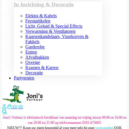
In Inrichting & Decoratie
Elektra & Kabels
Feestartikelen
Licht, Geluid & Special Effects
Verwarming & Ventilatoren
Kaarsenkandelaars, Vuurkorven &
Fakkels
Garderobe
Entree
Afvalbakken
Overige
Kramen & Karren
Decoratie
Partytenten
€0,00
Zoeken
Joni's Verhuur is telefoninsch bereikbaar van maandag tot vrijdag tussen 08:00 en 16:00 en
van 20:00 tot 21:00 op telefoonnummer 0181-673603.
NIEUW!!! Koop uw eigen bezorgtijd af voor meer info bij onze
voorwaarden
OOK