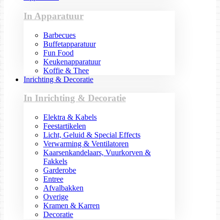
In Apparatuur
Barbecues
Buffetapparatuur
Fun Food
Keukenapparatuur
Koffie & Thee
Inrichting & Decoratie
In Inrichting & Decoratie
Elektra & Kabels
Feestartikelen
Licht, Geluid & Special Effects
Verwarming & Ventilatoren
Kaarsenkandelaars, Vuurkorven &
Fakkels
Garderobe
Entree
Afvalbakken
Overige
Kramen & Karren
Decoratie