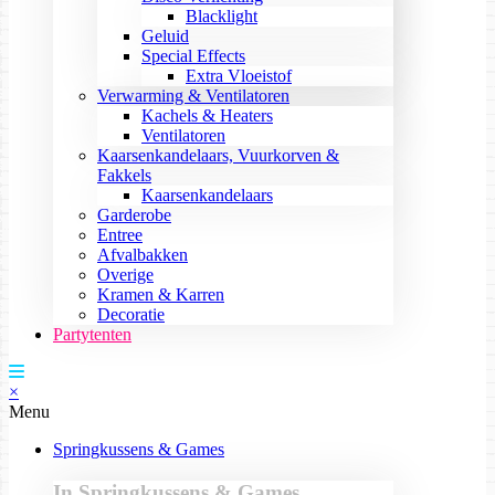
Blacklight
Geluid
Special Effects
Extra Vloeistof
Verwarming & Ventilatoren
Kachels & Heaters
Ventilatoren
Kaarsenkandelaars, Vuurkorven &
Fakkels
Kaarsenkandelaars
Garderobe
Entree
Afvalbakken
Overige
Kramen & Karren
Decoratie
Partytenten
×
Menu
Springkussens & Games
In Springkussens & Games