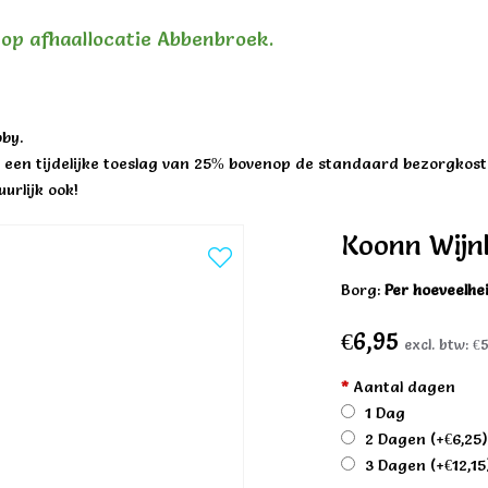
n op afhaallocatie Abbenbroek.
by.
een tijdelijke toeslag van 25% bovenop de standaard bezorgkost
urlijk ook!
Koonn Wijn
Borg:
Per hoeveelhe
€6,95
excl. btw:
€5
*
Aantal dagen
1 Dag
2 Dagen
(+€6,25
3 Dagen
(+€12,15