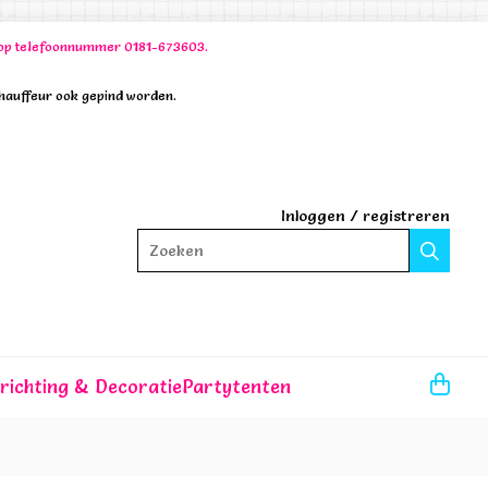
00 op telefoonnummer 0181-673603.
chauffeur ook gepind worden.
Inloggen
/
registreren
Zoeken
nrichting & Decoratie
Partytenten