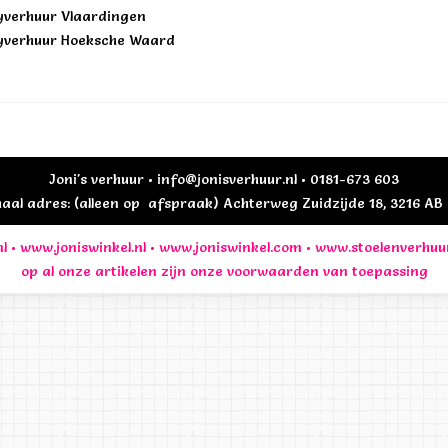
yverhuur Vlaardingen
yverhuur Hoeksche Waard
Joni's verhuur • info@jonisverhuur.nl • 0181-673 603
al adres: (alleen op afspraak) Achterweg Zuidzijde 18, 3216 A
l
•
www.joniswinkel.nl
•
www.joniswinkel.com
•
www.stoelenverhuu
op al onze artikelen zijn onze
voorwaarden
van toepassing