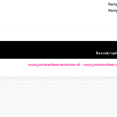
Part
Part
Bezoek/opha
www.jonisverhuuravontuur.nl
•
www.jonisverhuur.n