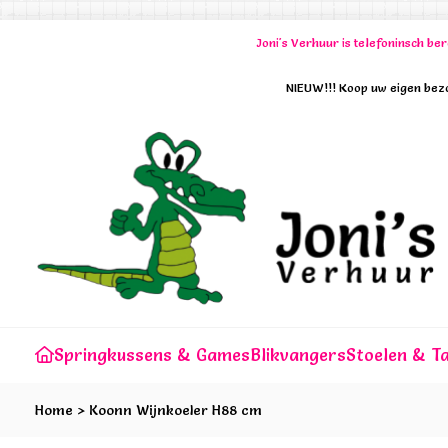
Joni's Verhuur is telefoninsch b
NIEUW!!! Koop uw eigen bezo
Springkussens & Games
Blikvangers
Stoelen & Ta
Home
>
Koonn Wijnkoeler H88 cm