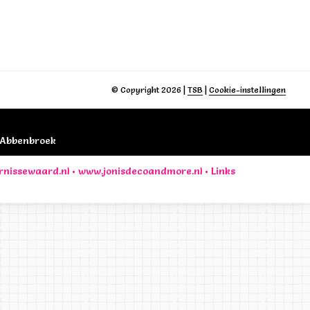
© Copyright 2026
|
TSB
|
Cookie-instellingen
B Abbenbroek
rnissewaard.nl
•
www.jonisdecoandmore.nl
•
Links