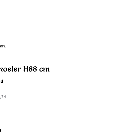
en.
koeler H88 cm
id
,74
)
)