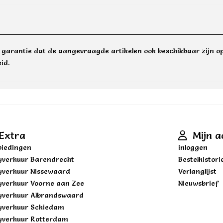
e garantie dat de aangevraagde artikelen ook beschikbaar zijn op
id.
Extra
Mijn a
iedingen
inloggen
yverhuur Barendrecht
Bestelhistori
yverhuur Nissewaard
Verlanglijst
yverhuur Voorne aan Zee
Nieuwsbrief
yverhuur Albrandswaard
yverhuur Schiedam
yverhuur Rotterdam