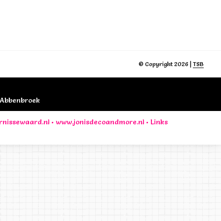
© Copyright 2026 |
TSB
B Abbenbroek
rnissewaard.nl
•
www.jonisdecoandmore.nl
•
Links