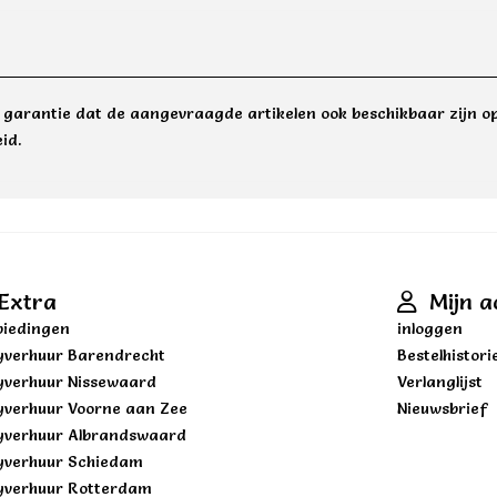
e garantie dat de aangevraagde artikelen ook beschikbaar zijn op
id.
Extra
Mijn a
iedingen
inloggen
yverhuur Barendrecht
Bestelhistori
yverhuur Nissewaard
Verlanglijst
yverhuur Voorne aan Zee
Nieuwsbrief
yverhuur Albrandswaard
yverhuur Schiedam
yverhuur Rotterdam