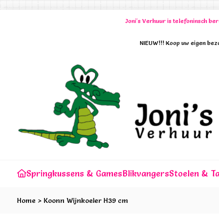
Joni's Verhuur is telefoninsch b
NIEUW!!! Koop uw eigen bezo
Springkussens & Games
Blikvangers
Stoelen & Ta
Home
>
Koonn Wijnkoeler H39 cm