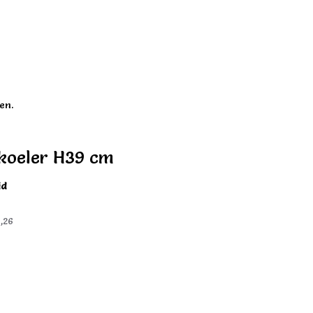
en.
koeler H39 cm
id
,26
)
)