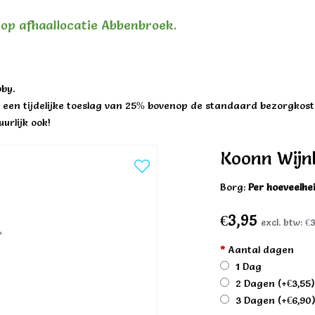
n op afhaallocatie Abbenbroek.
by.
een tijdelijke toeslag van 25% bovenop de standaard bezorgkost
urlijk ook!
Koonn Wijn
Borg:
Per hoeveelhe
€3,95
excl. btw:
€3
*
Aantal dagen
1 Dag
2 Dagen
(+€3,55
3 Dagen
(+€6,90