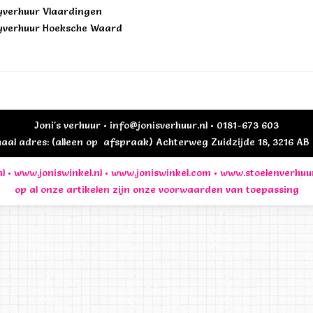
yverhuur Vlaardingen
yverhuur Hoeksche Waard
Joni's verhuur • info@jonisverhuur.nl • 0181-673 603
al adres: (alleen op afspraak) Achterweg Zuidzijde 18, 3216 A
l
•
www.joniswinkel.nl
•
www.joniswinkel.com
•
www.stoelenverhuu
op al onze artikelen zijn onze
voorwaarden
van toepassing