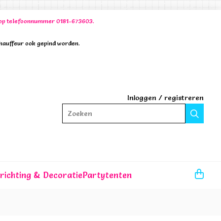
00 op telefoonnummer 0181-673603.
chauffeur ook gepind worden.
Inloggen
/
registreren
Zoeken
nrichting & Decoratie
Partytenten