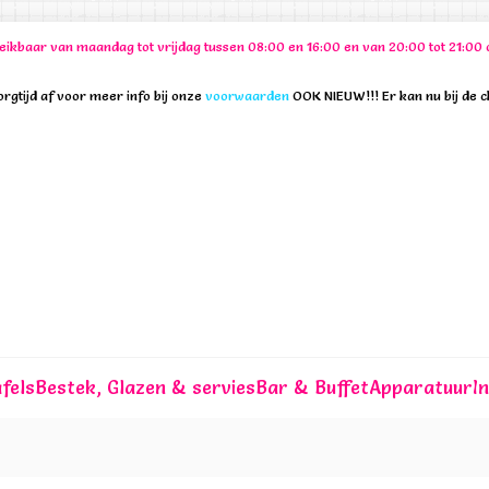
ereikbaar van maandag tot vrijdag tussen 08:00 en 16:00 en van 20:00 tot 21:
rgtijd af voor meer info bij onze
voorwaarden
OOK NIEUW!!! Er kan nu bij de 
fels
Bestek, Glazen & servies
Bar & Buffet
Apparatuur
I