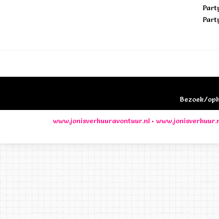
Part
Part
Bezoek/opha
www.jonisverhuuravontuur.nl
•
www.jonisverhuur.n