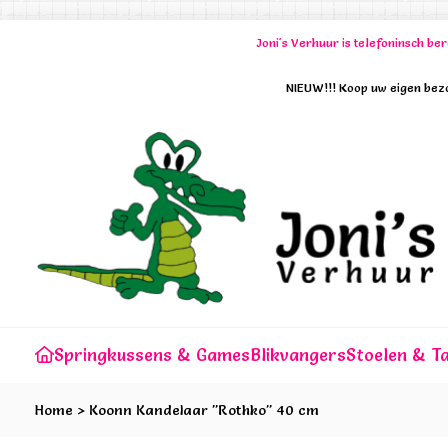
Joni's Verhuur is telefoninsch b
NIEUW!!! Koop uw eigen bezo
Springkussens & Games
Blikvangers
Stoelen & Ta
Home
>
Koonn Kandelaar "Rothko" 40 cm