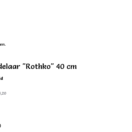
en.
elaar "Rothko" 40 cm
id
6,20
)
)