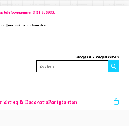
00 op telefoonnummer 0181-673603.
chauffeur ook gepind worden.
Inloggen
/
registreren
Zoeken
nrichting & Decoratie
Partytenten