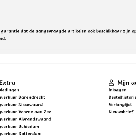
e garantie dat de aangevraagde artikelen ook beschikbaar zijn op
id.
Extra
Mijn a
iedingen
inloggen
yverhuur Barendrecht
Bestelhistori
yverhuur Nissewaard
Verlanglijst
yverhuur Voorne aan Zee
Nieuwsbrief
yverhuur Albrandswaard
yverhuur Schiedam
yverhuur Rotterdam