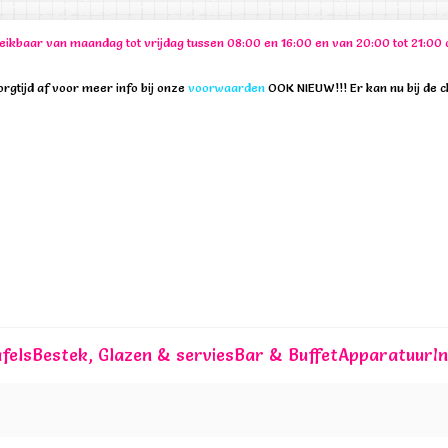
ereikbaar van maandag tot vrijdag tussen 08:00 en 16:00 en van 20:00 tot 21:
rgtijd af voor meer info bij onze
voorwaarden
OOK NIEUW!!! Er kan nu bij de 
fels
Bestek, Glazen & servies
Bar & Buffet
Apparatuur
I