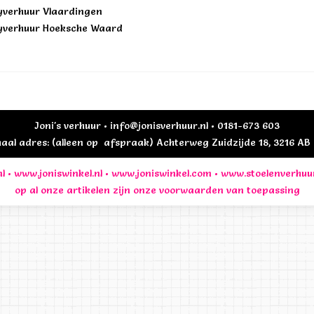
yverhuur Vlaardingen
yverhuur Hoeksche Waard
Joni's verhuur • info@jonisverhuur.nl • 0181-673 603
al adres: (alleen op afspraak) Achterweg Zuidzijde 18, 3216 A
l
•
www.joniswinkel.nl
•
www.joniswinkel.com
•
www.stoelenverhuu
op al onze artikelen zijn onze
voorwaarden
van toepassing