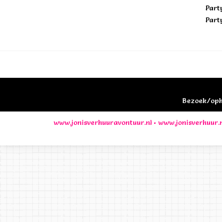
Part
Part
Bezoek/opha
www.jonisverhuuravontuur.nl
•
www.jonisverhuur.n