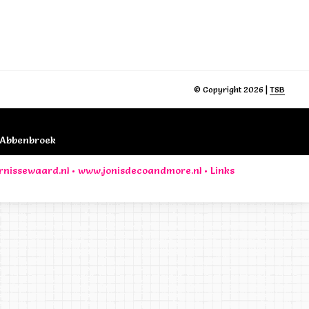
© Copyright 2026 |
TSB
B Abbenbroek
rnissewaard.nl
•
www.jonisdecoandmore.nl
•
Links