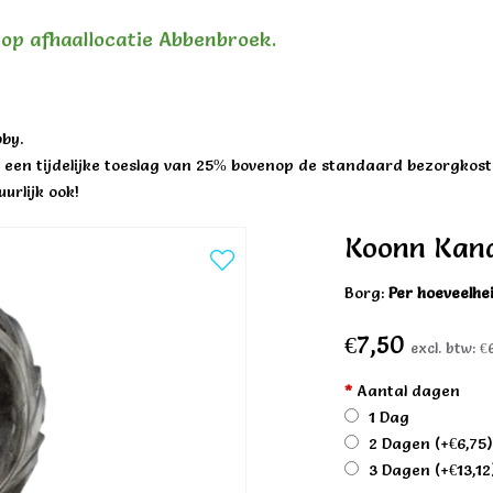
n op afhaallocatie Abbenbroek.
by.
een tijdelijke toeslag van 25% bovenop de standaard bezorgkost
urlijk ook!
Koonn Kand
Borg:
Per hoeveelhe
€7,50
excl. btw:
€
*
Aantal dagen
1 Dag
2 Dagen
(+€6,75
3 Dagen
(+€13,12