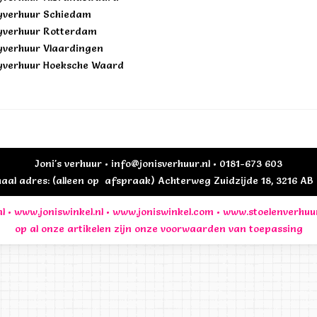
yverhuur Schiedam
yverhuur Rotterdam
yverhuur Vlaardingen
yverhuur Hoeksche Waard
Joni's verhuur • info@jonisverhuur.nl • 0181-673 603
al adres: (alleen op afspraak) Achterweg Zuidzijde 18, 3216 A
l
•
www.joniswinkel.nl
•
www.joniswinkel.com
•
www.stoelenverhuu
op al onze artikelen zijn onze
voorwaarden
van toepassing