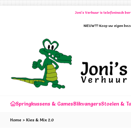
Joni's Verhuur is telefoninsch b
NIEUW!!! Koop uw eigen bezo
Springkussens & Games
Blikvangers
Stoelen & Ta
Home
>
Kies & Mix 2.0