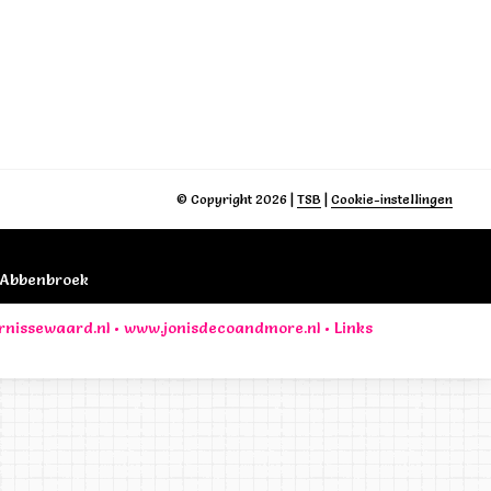
© Copyright 2026
|
TSB
|
Cookie-instellingen
B Abbenbroek
rnissewaard.nl
•
www.jonisdecoandmore.nl
•
Links