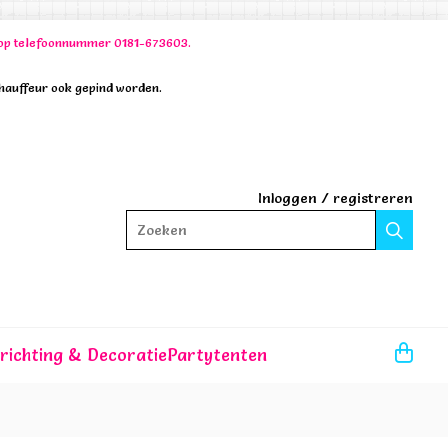
00 op telefoonnummer 0181-673603.
chauffeur ook gepind worden.
Inloggen
/
registreren
Zoeken
nrichting & Decoratie
Partytenten