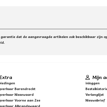
e garantie dat de aangevraagde artikelen ook beschikbaar zijn op
id.
Extra
Mijn a
iedingen
inloggen
yverhuur Barendrecht
Bestelhistori
yverhuur Nissewaard
Verlanglijst
yverhuur Voorne aan Zee
Nieuwsbrief
yverhuur Albrandswaard