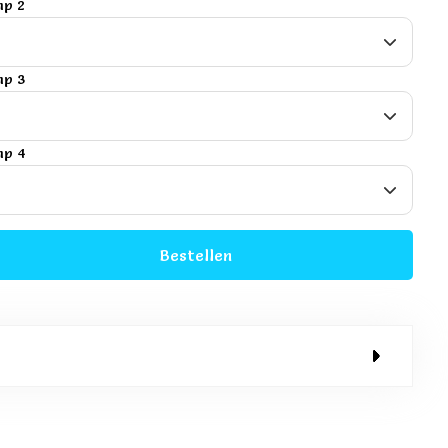
mp 2
mp 3
mp 4
Bestellen