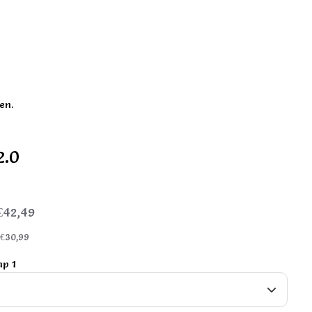
en.
2.0
€42,49
:
€30,99
mp 1