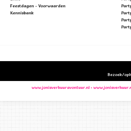
Feestdagen - Voorwaarden
Part
Kennisbank
Part
Part
Part
Bezoek/opha
www.jonisverhuuravontuur.nl
•
www.jonisverhuur.n