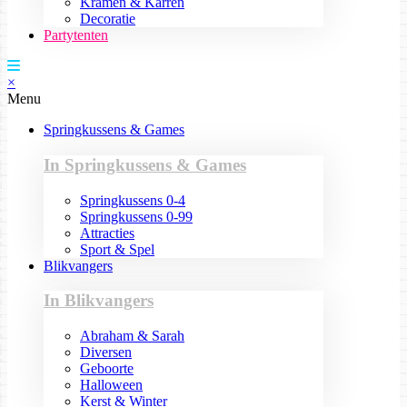
Kramen & Karren
Decoratie
Partytenten
×
Menu
Springkussens & Games
In Springkussens & Games
Springkussens 0-4
Springkussens 0-99
Attracties
Sport & Spel
Blikvangers
In Blikvangers
Abraham & Sarah
Diversen
Geboorte
Halloween
Kerst & Winter