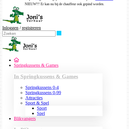
NIEUW!!! Er kan nu bij de chauffeur ook gepind worden.
Inloggen
/
registreren
Zoeken
Springkussens & Games
In Springkussens & Games
Springkussens 0-4
Springkussens 0-99
Attracties
Sport & Spel
Sport
Spel
Blikvangers