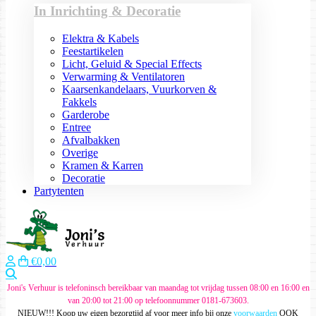
In Inrichting & Decoratie
Elektra & Kabels
Feestartikelen
Licht, Geluid & Special Effects
Verwarming & Ventilatoren
Kaarsenkandelaars, Vuurkorven &
Fakkels
Garderobe
Entree
Afvalbakken
Overige
Kramen & Karren
Decoratie
Partytenten
€0,00
Zoeken
Joni's Verhuur is telefoninsch bereikbaar van maandag tot vrijdag tussen 08:00 en 16:00 en
van 20:00 tot 21:00 op telefoonnummer 0181-673603.
NIEUW!!! Koop uw eigen bezorgtijd af voor meer info bij onze
voorwaarden
OOK