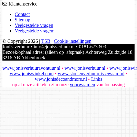
Klantenservice
Contact
Sitemap
Veelgestelde vragen
Veelgestelde vragen:
© Copyright 2026
|
TSB
|
Cookie-instellingen
Joni's verhuur • info@jonisverhuur.nl • 0181-673 603
Bezoek/ophaal adres: (alleen op afspraak) Achterweg Zuidzijde 18,
3216 AB Abbenbroek
www.jonisverhuuravontuur.nl
•
www.jonisverhuur.nl
•
www.joniswin
www.joniswinkel.com
•
www.stoelenverhuurnissewaard.nl
•
www.jonisdecoandmore.nl
•
Links
op al onze artikelen zijn onze
voorwaarden
van toepassing