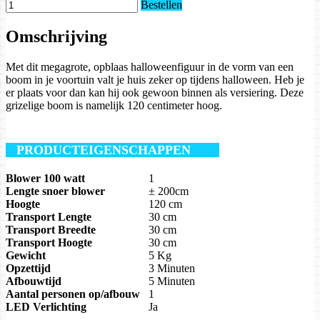
Bestellen
Omschrijving
Met dit megagrote, opblaas halloweenfiguur in de vorm van een
boom in je voortuin valt je huis zeker op tijdens halloween. Heb je
er plaats voor dan kan hij ook gewoon binnen als versiering. Deze
grizelige boom is namelijk 120 centimeter hoog.
PRODUCTEIGENSCHAPPEN
Blower 100 watt
1
Lengte snoer blower
± 200cm
Hoogte
120 cm
Transport Lengte
30 cm
Transport Breedte
30 cm
Transport Hoogte
30 cm
Gewicht
5 Kg
Opzettijd
3 Minuten
Afbouwtijd
5 Minuten
Aantal personen op/afbouw
1
LED Verlichting
Ja