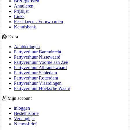
Bezorgkosten
Annuleren
Prijslijst
Links
Feestdagen - Voorwaarden
Kennisbank
Extra
Aanbiedingen
Partyverhuur Barendrecht
Partyverhuur Nissewaard
Partyverhuur Voorne aan Zee
Partyverhuur Albrandswaard
Partyverhuur Schiedam
Partyverhuur Rotterdam
Partyverhuur Vlaardingen
Partyverhuur Hoeksche Waard
Mijn account
inloggen
Bestelhistorie
Verlanglijst
Nieuwsbrief