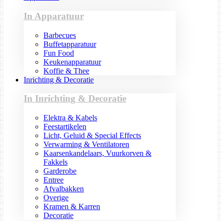
In Apparatuur
Barbecues
Buffetapparatuur
Fun Food
Keukenapparatuur
Koffie & Thee
Inrichting & Decoratie
In Inrichting & Decoratie
Elektra & Kabels
Feestartikelen
Licht, Geluid & Special Effects
Verwarming & Ventilatoren
Kaarsenkandelaars, Vuurkorven &
Fakkels
Garderobe
Entree
Afvalbakken
Overige
Kramen & Karren
Decoratie