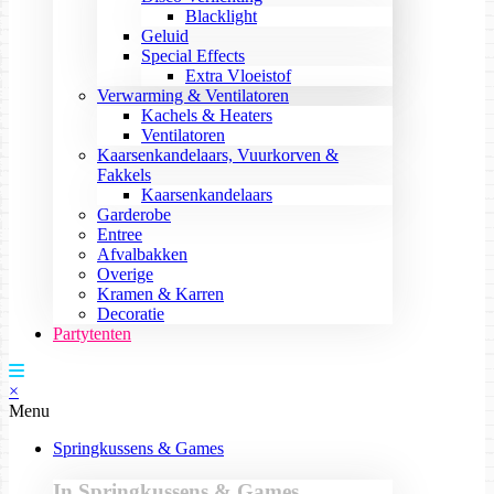
Blacklight
Geluid
Special Effects
Extra Vloeistof
Verwarming & Ventilatoren
Kachels & Heaters
Ventilatoren
Kaarsenkandelaars, Vuurkorven &
Fakkels
Kaarsenkandelaars
Garderobe
Entree
Afvalbakken
Overige
Kramen & Karren
Decoratie
Partytenten
×
Menu
Springkussens & Games
In Springkussens & Games