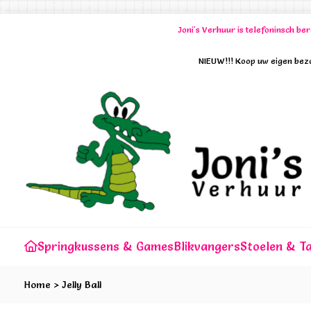
Joni's Verhuur is telefoninsch b
NIEUW!!! Koop uw eigen bezo
Springkussens & Games
Blikvangers
Stoelen & Ta
Home
>
Jelly Ball