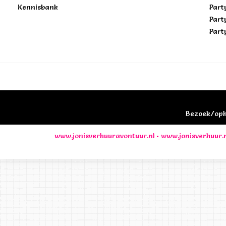
Kennisbank
Part
Part
Part
Bezoek/opha
www.jonisverhuuravontuur.nl
•
www.jonisverhuur.n