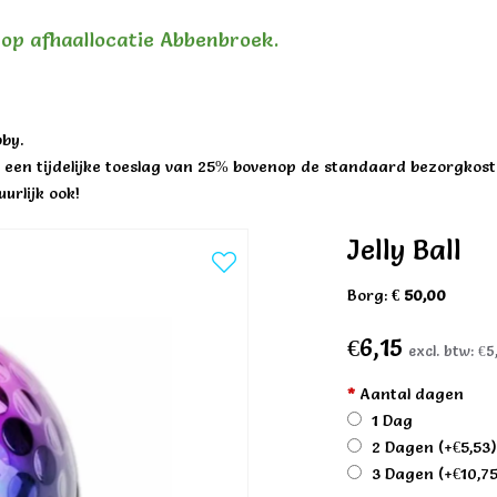
n op afhaallocatie Abbenbroek.
by.
een tijdelijke toeslag van 25% bovenop de standaard bezorgkost
urlijk ook!
Jelly Ball
Borg:
€ 50,00
€6,15
excl. btw:
€5
*
Aantal dagen
1 Dag
2 Dagen
(+€5,53
3 Dagen
(+€10,7