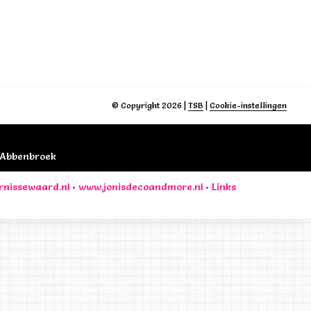
© Copyright 2026
|
TSB
|
Cookie-instellingen
B Abbenbroek
rnissewaard.nl
•
www.jonisdecoandmore.nl
•
Links