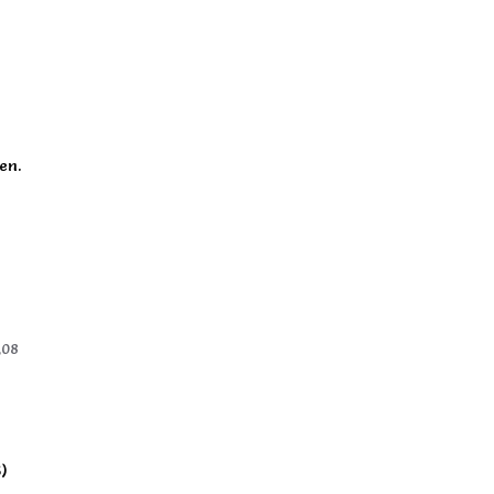
en.
,08
)
5)