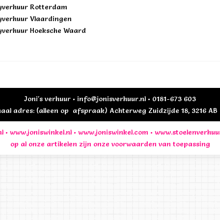
yverhuur Rotterdam
yverhuur Vlaardingen
yverhuur Hoeksche Waard
Joni's verhuur • info@jonisverhuur.nl • 0181-673 603
al adres: (alleen op afspraak) Achterweg Zuidzijde 18, 3216 A
l
•
www.joniswinkel.nl
•
www.joniswinkel.com
•
www.stoelenverhuu
op al onze artikelen zijn onze
voorwaarden
van toepassing