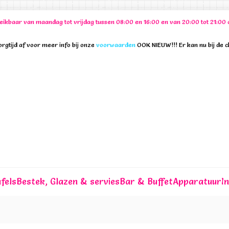
ereikbaar van maandag tot vrijdag tussen 08:00 en 16:00 en van 20:00 tot 21:
rgtijd af voor meer info bij onze
voorwaarden
OOK NIEUW!!! Er kan nu bij de 
fels
Bestek, Glazen & servies
Bar & Buffet
Apparatuur
I