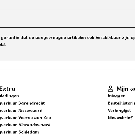
e garantie dat de aangevraagde artikelen ook beschikbaar zijn op
id.
Extra
Mijn a
iedingen
inloggen
yverhuur Barendrecht
Bestelhistori
yverhuur Nissewaard
Verlanglijst
yverhuur Voorne aan Zee
Nieuwsbrief
yverhuur Albrandswaard
yverhuur Schiedam