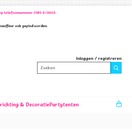
00 op telefoonnummer 0181-673603.
chauffeur ook gepind worden.
Inloggen
/
registreren
Zoeken
nrichting & Decoratie
Partytenten