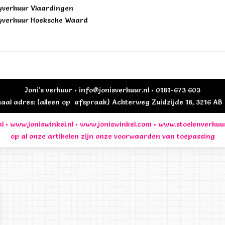
yverhuur Vlaardingen
yverhuur Hoeksche Waard
Joni's verhuur • info@jonisverhuur.nl • 0181-673 603
al adres: (alleen op afspraak) Achterweg Zuidzijde 18, 3216 A
l
•
www.joniswinkel.nl
•
www.joniswinkel.com
•
www.stoelenverhuu
op al onze artikelen zijn onze
voorwaarden
van toepassing