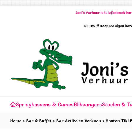
Joni's Verhuur is telefoninsch b
NIEUW!!! Koop uw eigen bezo
Springkussens & Games
Blikvangers
Stoelen & Ta
Home
>
Bar & Buffet
>
Bar Artikelen Verkoop
>
Houten Tiki 