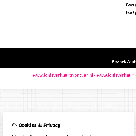
Part
Part
Bezoek/opha
www.jonisverhuuravontuur.nl
•
www.jonisverhuur.n
Cookies & Privacy