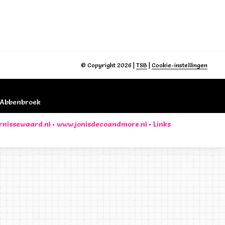
© Copyright 2026
|
TSB
|
Cookie-instellingen
B Abbenbroek
rnissewaard.nl
•
www.jonisdecoandmore.nl
•
Links