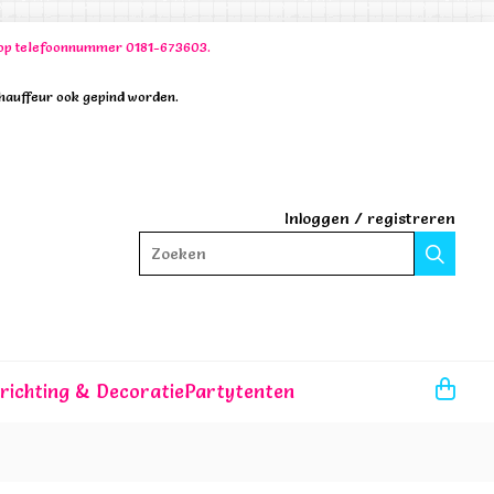
00 op telefoonnummer 0181-673603.
chauffeur ook gepind worden.
Inloggen
/
registreren
Zoeken
nrichting & Decoratie
Partytenten