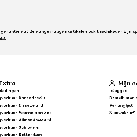
e garantie dat de aangevraagde artikelen ook beschikbaar zijn op
id.
Extra
Mijn a
iedingen
inloggen
yverhuur Barendrecht
Bestelhistori
yverhuur Nissewaard
Verlanglijst
yverhuur Voorne aan Zee
Nieuwsbrief
yverhuur Albrandswaard
yverhuur Schiedam
yverhuur Rotterdam