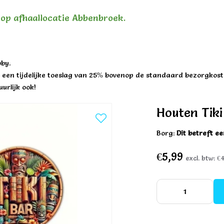
n op afhaallocatie Abbenbroek.
by.
een tijdelijke toeslag van 25% bovenop de standaard bezorgkost
urlijk ook!
Houten Tiki
Borg:
Dit betreft e
€5,99
excl. btw:
€4