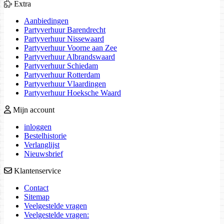
Extra
Aanbiedingen
Partyverhuur Barendrecht
Partyverhuur Nissewaard
Partyverhuur Voorne aan Zee
Partyverhuur Albrandswaard
Partyverhuur Schiedam
Partyverhuur Rotterdam
Partyverhuur Vlaardingen
Partyverhuur Hoeksche Waard
Mijn account
inloggen
Bestelhistorie
Verlanglijst
Nieuwsbrief
Klantenservice
Contact
Sitemap
Veelgestelde vragen
Veelgestelde vragen: