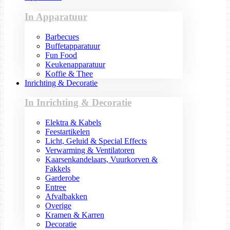
In Apparatuur
Barbecues
Buffetapparatuur
Fun Food
Keukenapparatuur
Koffie & Thee
Inrichting & Decoratie
In Inrichting & Decoratie
Elektra & Kabels
Feestartikelen
Licht, Geluid & Special Effects
Verwarming & Ventilatoren
Kaarsenkandelaars, Vuurkorven &
Fakkels
Garderobe
Entree
Afvalbakken
Overige
Kramen & Karren
Decoratie