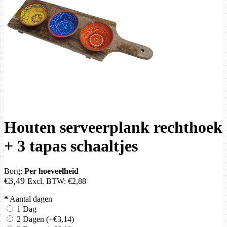
Houten serveerplank rechthoek
+ 3 tapas schaaltjes
Borg:
Per hoeveelheid
€3,49
Excl. BTW:
€2,88
*
Aantal dagen
1 Dag
2 Dagen
(+€3,14)