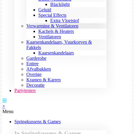
Blacklight
Geluid
Special Effects
Extra Vloeistof
Verwarming & Ventilatoren
Kachels & Heaters
Ventilatoren
Kaarsenkandelaars, Vuurkorven &
Fakkels
Kaarsenkandelaars
Garderobe
Entree
Afvalbakken
Overige
Kramen & Karren
Decoratie
Partytenten
×
Menu
Springkussens & Games
In Springkussens & Games