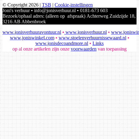
© Copyright 2026
|
TSB
|
Cookie-instellingen
Joni's verhuur • info@jonisverhuur.nl • 0181-673 603
Bezoek/ophaal adres: (alleen op afspraak) Achterweg Zuidzijde 18,
3216 AB Abbenbroek
www.jonisverhuuravontuur.nl
•
www.jonisverhuur.nl
•
www.joniswin
www.joniswinkel.com
•
www.stoelenverhuurnissewaard.nl
•
www.jonisdecoandmore.nl
•
Links
op al onze artikelen zijn onze
voorwaarden
van toepassing