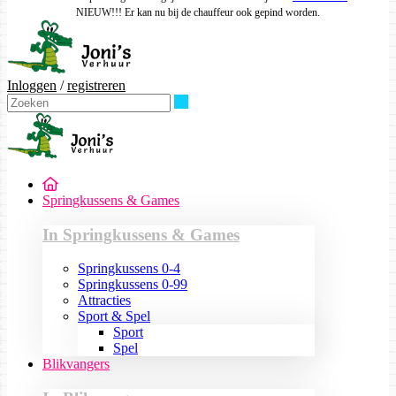
NIEUW!!! Er kan nu bij de chauffeur ook gepind worden.
Inloggen
/
registreren
Zoeken
Springkussens & Games
In Springkussens & Games
Springkussens 0-4
Springkussens 0-99
Attracties
Sport & Spel
Sport
Spel
Blikvangers