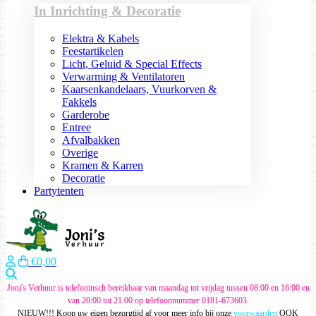
In Inrichting & Decoratie
Elektra & Kabels
Feestartikelen
Licht, Geluid & Special Effects
Verwarming & Ventilatoren
Kaarsenkandelaars, Vuurkorven &
Fakkels
Garderobe
Entree
Afvalbakken
Overige
Kramen & Karren
Decoratie
Partytenten
€0,00
Zoeken
Joni's Verhuur is telefoninsch bereikbaar van maandag tot vrijdag tussen 08:00 en 16:00 en
van 20:00 tot 21:00 op telefoonnummer 0181-673603.
NIEUW!!! Koop uw eigen bezorgtijd af voor meer info bij onze
voorwaarden
OOK