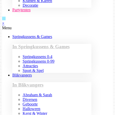
Kramen & Karren
Decoratie
Partytenten
×
Menu
Springkussens & Games
In Springkussens & Games
Springkussens 0-4
Springkussens 0-99
Attracties
Sport & Spel
Blikvangers
In Blikvangers
Abraham & Sarah
Diversen
Geboorte
Halloween
Kerst & Winter