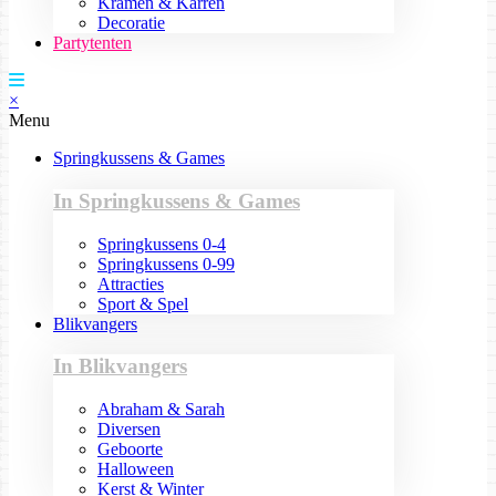
Kramen & Karren
Decoratie
Partytenten
×
Menu
Springkussens & Games
In Springkussens & Games
Springkussens 0-4
Springkussens 0-99
Attracties
Sport & Spel
Blikvangers
In Blikvangers
Abraham & Sarah
Diversen
Geboorte
Halloween
Kerst & Winter