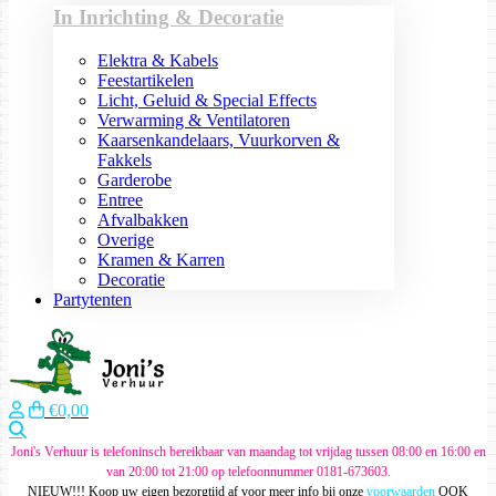
In Inrichting & Decoratie
Elektra & Kabels
Feestartikelen
Licht, Geluid & Special Effects
Verwarming & Ventilatoren
Kaarsenkandelaars, Vuurkorven &
Fakkels
Garderobe
Entree
Afvalbakken
Overige
Kramen & Karren
Decoratie
Partytenten
€0,00
Zoeken
Joni's Verhuur is telefoninsch bereikbaar van maandag tot vrijdag tussen 08:00 en 16:00 en
van 20:00 tot 21:00 op telefoonnummer 0181-673603.
NIEUW!!! Koop uw eigen bezorgtijd af voor meer info bij onze
voorwaarden
OOK