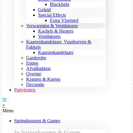
Blacklight
Geluid
Special Effects
Extra Vloeistof
Verwarming & Ventilatoren
Kachels & Heaters
Ventilatoren
Kaarsenkandelaars, Vuurkorven &
Fakkels
Kaarsenkandelaars
Garderobe
Entree
Afvalbakken
Overige
Kramen & Karren
Decoratie
Partytenten
×
Menu
Springkussens & Games
In Springkussens & Games