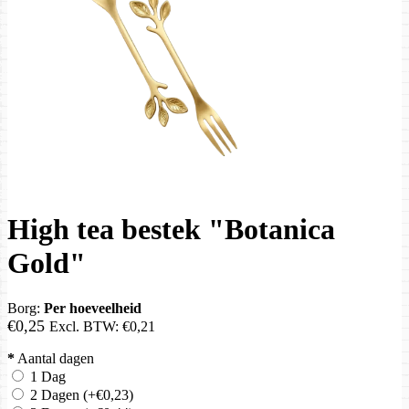
High tea bestek "Botanica
Gold"
Borg:
Per hoeveelheid
€0,25
Excl. BTW:
€0,21
*
Aantal dagen
1 Dag
2 Dagen
(+€0,23)