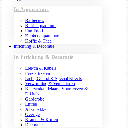
In Apparatuur
Barbecues
Buffetapparatuur
Fun Food
Keukenapparatuur
Koffie & Thee
Inrichting & Decoratie
In Inrichting & Decoratie
Elektra & Kabels
Feestartikelen
Licht, Geluid & Special Effects
Verwarming & Ventilatoren
Kaarsenkandelaars, Vuurkorven &
Fakkels
Garderobe
Entree
Afvalbakken
Overige
Kramen & Karren
Decoratie