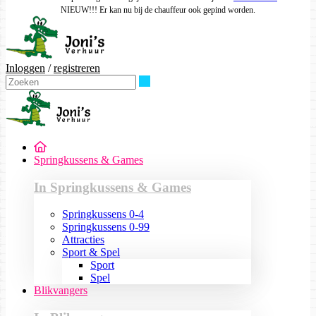
NIEUW!!! Er kan nu bij de chauffeur ook gepind worden.
Inloggen
/
registreren
Zoeken
Springkussens & Games
In Springkussens & Games
Springkussens 0-4
Springkussens 0-99
Attracties
Sport & Spel
Sport
Spel
Blikvangers