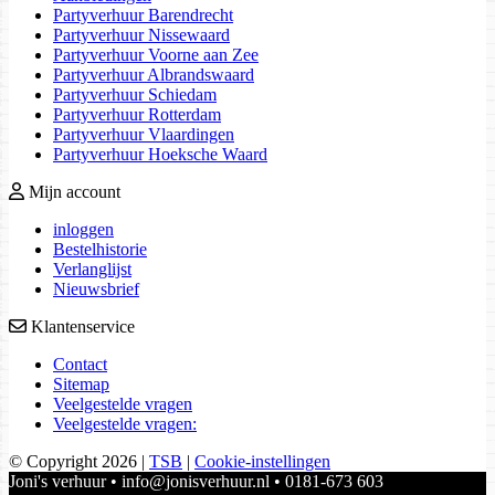
Partyverhuur Barendrecht
Partyverhuur Nissewaard
Partyverhuur Voorne aan Zee
Partyverhuur Albrandswaard
Partyverhuur Schiedam
Partyverhuur Rotterdam
Partyverhuur Vlaardingen
Partyverhuur Hoeksche Waard
Mijn account
inloggen
Bestelhistorie
Verlanglijst
Nieuwsbrief
Klantenservice
Contact
Sitemap
Veelgestelde vragen
Veelgestelde vragen:
© Copyright 2026
|
TSB
|
Cookie-instellingen
Joni's verhuur • info@jonisverhuur.nl • 0181-673 603