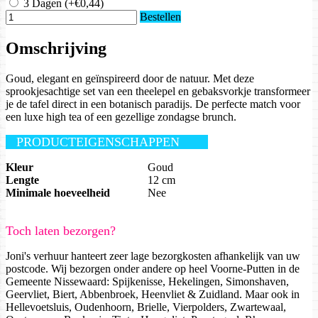
3 Dagen
(+€0,44)
Bestellen
Omschrijving
Goud, elegant en geïnspireerd door de natuur. Met deze
sprookjesachtige set van een theelepel en gebaksvorkje transformeer
je de tafel direct in een botanisch paradijs. De perfecte match voor
een luxe high tea of een gezellige zondagse brunch.
PRODUCTEIGENSCHAPPEN
Kleur
Goud
Lengte
12 cm
Minimale hoeveelheid
Nee
Toch laten bezorgen?
Joni's verhuur hanteert zeer lage bezorgkosten afhankelijk van uw
postcode. Wij bezorgen onder andere op heel Voorne-Putten in de
Gemeente Nissewaard: Spijkenisse, Hekelingen, Simonshaven,
Geervliet, Biert, Abbenbroek, Heenvliet & Zuidland. Maar ook in
Hellevoetsluis, Oudenhoorn, Brielle, Vierpolders, Zwartewaal,