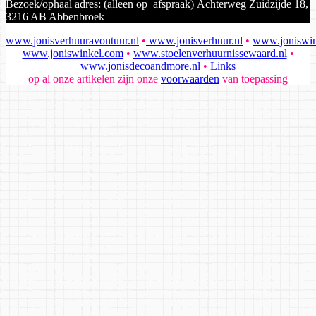
Bezoek/ophaal adres: (alleen op afspraak) Achterweg Zuidzijde 18,
3216 AB Abbenbroek
www.jonisverhuuravontuur.nl
•
www.jonisverhuur.nl
•
www.joniswin
www.joniswinkel.com
•
www.stoelenverhuurnissewaard.nl
•
www.jonisdecoandmore.nl
•
Links
op al onze artikelen zijn onze
voorwaarden
van toepassing