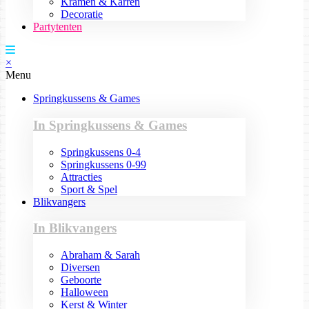
Kramen & Karren
Decoratie
Partytenten
×
Menu
Springkussens & Games
In Springkussens & Games
Springkussens 0-4
Springkussens 0-99
Attracties
Sport & Spel
Blikvangers
In Blikvangers
Abraham & Sarah
Diversen
Geboorte
Halloween
Kerst & Winter