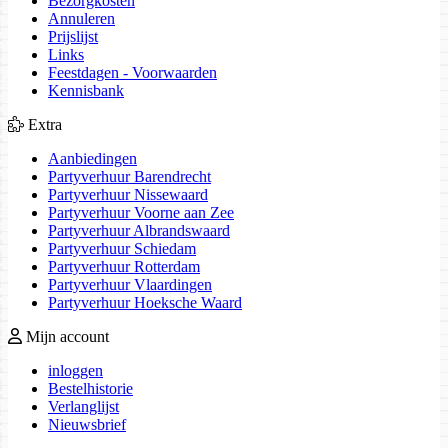
Bezorgkosten
Annuleren
Prijslijst
Links
Feestdagen - Voorwaarden
Kennisbank
Extra
Aanbiedingen
Partyverhuur Barendrecht
Partyverhuur Nissewaard
Partyverhuur Voorne aan Zee
Partyverhuur Albrandswaard
Partyverhuur Schiedam
Partyverhuur Rotterdam
Partyverhuur Vlaardingen
Partyverhuur Hoeksche Waard
Mijn account
inloggen
Bestelhistorie
Verlanglijst
Nieuwsbrief