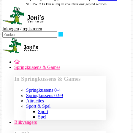
NIEUW!!! Er kan nu bij de chauffeur ook gepind worden.
Inloggen
/
registreren
Zoeken
Springkussens & Games
In Springkussens & Games
Springkussens 0-4
Springkussens 0-99
Attracties
Sport & Spel
Sport
Spel
Blikvangers