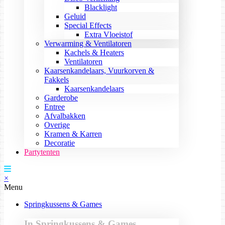
Blacklight
Geluid
Special Effects
Extra Vloeistof
Verwarming & Ventilatoren
Kachels & Heaters
Ventilatoren
Kaarsenkandelaars, Vuurkorven &
Fakkels
Kaarsenkandelaars
Garderobe
Entree
Afvalbakken
Overige
Kramen & Karren
Decoratie
Partytenten
×
Menu
Springkussens & Games
In Springkussens & Games