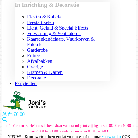
In Inrichting & Decoratie
Elektra & Kabels
Feestartikelen
Licht, Geluid & Special Effects
Verwarming & Ventilatoren
Kaarsenkandelaars, Vuurkorven &
Fakkels
Garderobe
Entree
Afvalbakken
Overige
Kramen & Karren
Decoratie
Partytenten
€0,00
Zoeken
Joni's Verhuur is telefoninsch bereikbaar van maandag tot vrijdag tussen 08:00 en 16:00 en
van 20:00 tot 21:00 op telefoonnummer 0181-673603.
NIEUW!!! Koop uw eigen bezorgtijd af voor meer info bij onze
voorwaarden
OOK