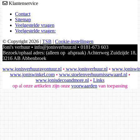
Klantenservice
Contact
Sitemap
Veelgestelde vragen
Veelgestelde vragen:
© Copyright 2026
|
TSB
|
Cookie-instellingen
Joni's verhuur • info@jonisverhuur.nl • 0181-673 603
Bezoek/ophaal adres: (alleen op afspraak) Achterweg Zuidzijde 18,
3216 AB Abbenbroek
www.jonisverhuuravontuur.nl
•
www.jonisverhuur.nl
•
www.joniswin
www.joniswinkel.com
•
www.stoelenverhuurnissewaard.nl
•
www.jonisdecoandmore.nl
•
Links
op al onze artikelen zijn onze
voorwaarden
van toepassing