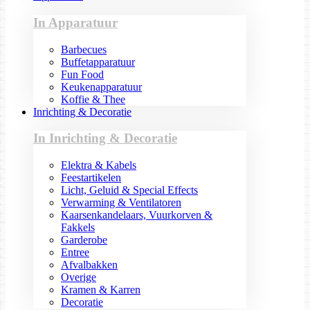
In Apparatuur
Barbecues
Buffetapparatuur
Fun Food
Keukenapparatuur
Koffie & Thee
Inrichting & Decoratie
In Inrichting & Decoratie
Elektra & Kabels
Feestartikelen
Licht, Geluid & Special Effects
Verwarming & Ventilatoren
Kaarsenkandelaars, Vuurkorven &
Fakkels
Garderobe
Entree
Afvalbakken
Overige
Kramen & Karren
Decoratie