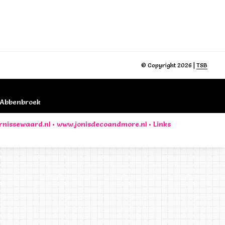
© Copyright 2026 |
TSB
B Abbenbroek
rnissewaard.nl
•
www.jonisdecoandmore.nl
•
Links