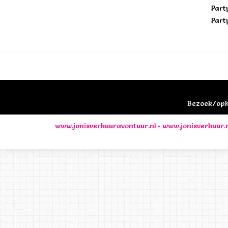
Part
Part
Bezoek/opha
www.jonisverhuuravontuur.nl
•
www.jonisverhuur.n