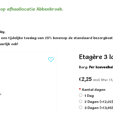
n op afhaallocatie Abbenbroek.
by.
een tijdelijke toeslag van 25% bovenop de standaard bezorgkost
urlijk ook!
Etagère 3 l
Borg:
Per hoeveelhe
€2,25
excl. btw:
€1
*
Aantal dagen
1 Dag
2 Dagen
(+€2,02
3 Dagen
(+€3,93