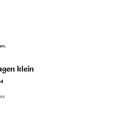
en.
agen klein
id
,86
)
)