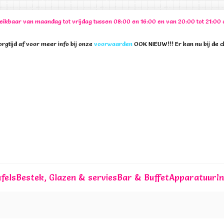
ereikbaar van maandag tot vrijdag tussen 08:00 en 16:00 en van 20:00 tot 21:
rgtijd af voor meer info bij onze
voorwaarden
OOK NIEUW!!! Er kan nu bij de 
fels
Bestek, Glazen & servies
Bar & Buffet
Apparatuur
I