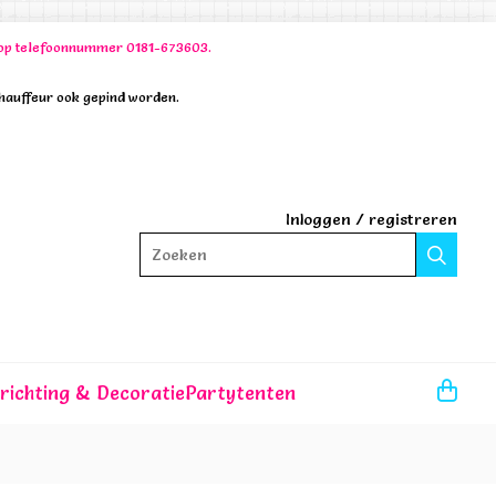
00 op telefoonnummer 0181-673603.
chauffeur ook gepind worden.
Inloggen
/
registreren
Zoeken
nrichting & Decoratie
Partytenten