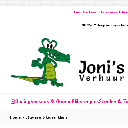
Joni's Verhuur is telefoninsch b
NIEUW!!! Koop uw eigen bezo
Springkussens & Games
Blikvangers
Stoelen & Ta
Home
>
Etagère 3 lagen klein