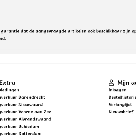
e garantie dat de aangevraagde artikelen ook beschikbaar zijn op
id.
Extra
Mijn a
iedingen
inloggen
yverhuur Barendrecht
Bestelhistori
yverhuur Nissewaard
Verlanglijst
yverhuur Voorne aan Zee
Nieuwsbrief
yverhuur Albrandswaard
yverhuur Schiedam
yverhuur Rotterdam