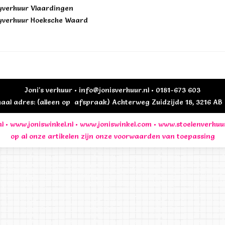
yverhuur Vlaardingen
yverhuur Hoeksche Waard
Joni's verhuur • info@jonisverhuur.nl • 0181-673 603
al adres: (alleen op afspraak) Achterweg Zuidzijde 18, 3216 A
l
•
www.joniswinkel.nl
•
www.joniswinkel.com
•
www.stoelenverhuu
op al onze artikelen zijn onze
voorwaarden
van toepassing