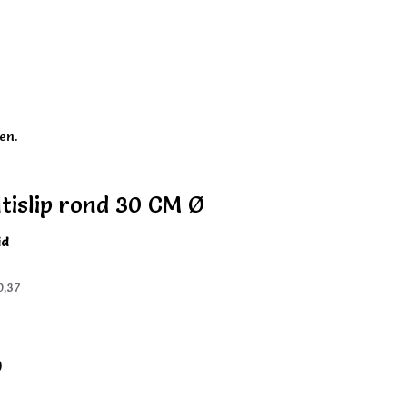
en.
tislip rond 30 CM Ø
id
0,37
)
)