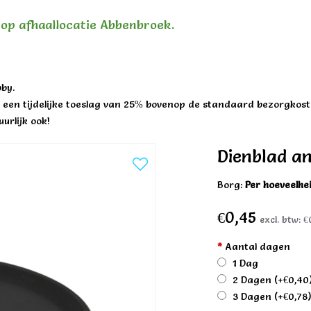
n op afhaallocatie Abbenbroek.
by.
een tijdelijke toeslag van 25% bovenop de standaard bezorgkost
urlijk ook!
Dienblad an
Borg:
Per hoeveelhe
€0,45
excl. btw:
€
*
Aantal dagen
1 Dag
2 Dagen
(+€0,40
3 Dagen
(+€0,78