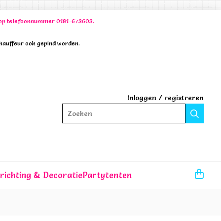
00 op telefoonnummer 0181-673603.
chauffeur ook gepind worden.
Inloggen
/
registreren
Zoeken
nrichting & Decoratie
Partytenten