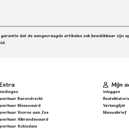
e garantie dat de aangevraagde artikelen ook beschikbaar zijn op
id.
Extra
Mijn a
iedingen
inloggen
yverhuur Barendrecht
Bestelhistori
yverhuur Nissewaard
Verlanglijst
yverhuur Voorne aan Zee
Nieuwsbrief
yverhuur Albrandswaard
yverhuur Schiedam