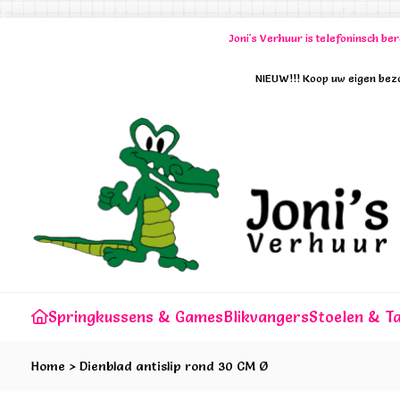
Joni's Verhuur is telefoninsch b
NIEUW!!! Koop uw eigen bezo
Springkussens & Games
Blikvangers
Stoelen & Ta
Home
>
Dienblad antislip rond 30 CM Ø