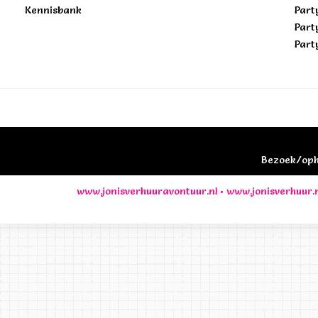
Kennisbank
Part
Part
Part
Bezoek/opha
www.jonisverhuuravontuur.nl
•
www.jonisverhuur.n