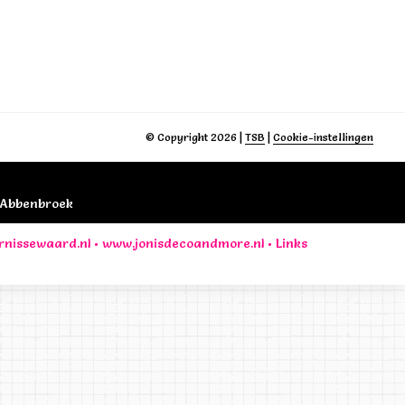
© Copyright 2026
|
TSB
|
Cookie-instellingen
B Abbenbroek
rnissewaard.nl
•
www.jonisdecoandmore.nl
•
Links