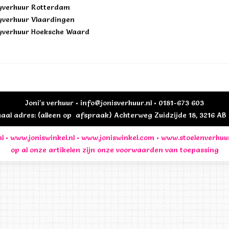
yverhuur Rotterdam
yverhuur Vlaardingen
yverhuur Hoeksche Waard
Joni's verhuur • info@jonisverhuur.nl • 0181-673 603
al adres: (alleen op afspraak) Achterweg Zuidzijde 18, 3216 A
l
•
www.joniswinkel.nl
•
www.joniswinkel.com
•
www.stoelenverhuu
op al onze artikelen zijn onze
voorwaarden
van toepassing