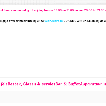
ereikbaar van maandag tot vrijdag tussen 08:00 en 16:00 en van 20:00 tot 21:
rgtijd af voor meer info bij onze
voorwaarden
OOK NIEUW!!! Er kan nu bij de 
fels
Bestek, Glazen & servies
Bar & Buffet
Apparatuur
I