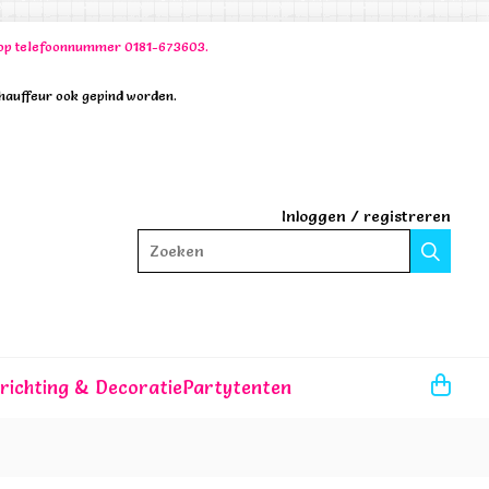
00 op telefoonnummer 0181-673603.
chauffeur ook gepind worden.
Inloggen
/
registreren
Zoeken
nrichting & Decoratie
Partytenten