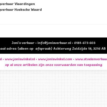
yverhuur Vlaardingen
yverhuur Hoeksche Waard
Joni's verhuur • info@jonisverhuur.nl • 0181-673 603
al adres: (alleen op afspraak) Achterweg Zuidzijde 18, 3216 A
l
•
www.joniswinkel.nl
•
www.joniswinkel.com
•
www.stoelenverhuu
op al onze artikelen zijn onze
voorwaarden
van toepassing