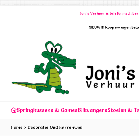
Joni's Verhuur is telefoninsch b
NIEUW!!! Koop uw eigen bezo
Springkussens & Games
Blikvangers
Stoelen & Ta
Home
>
Decoratie Oud karrenwiel