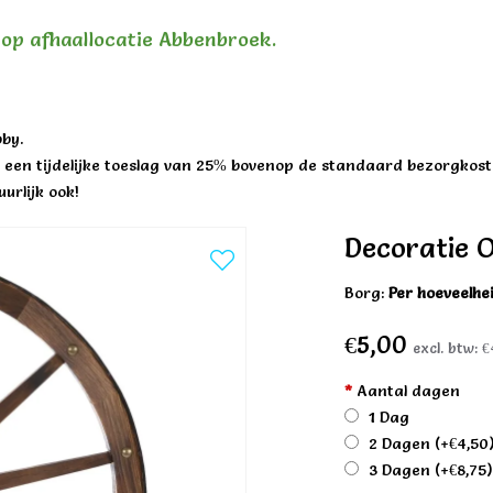
n op afhaallocatie Abbenbroek.
by.
een tijdelijke toeslag van 25% bovenop de standaard bezorgkost
urlijk ook!
Decoratie 
Borg:
Per hoeveelhe
€5,00
excl. btw:
€
*
Aantal dagen
1 Dag
2 Dagen
(+€4,50
3 Dagen
(+€8,75