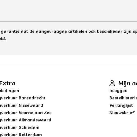
e garantie dat de aangevraagde artikelen ook beschikbaar zijn op
id.
Extra
Mijn a
iedingen
inloggen
yverhuur Barendrecht
Bestelhistori
yverhuur Nissewaard
Verlanglijst
yverhuur Voorne aan Zee
Nieuwsbrief
yverhuur Albrandswaard
yverhuur Schiedam
yverhuur Rotterdam