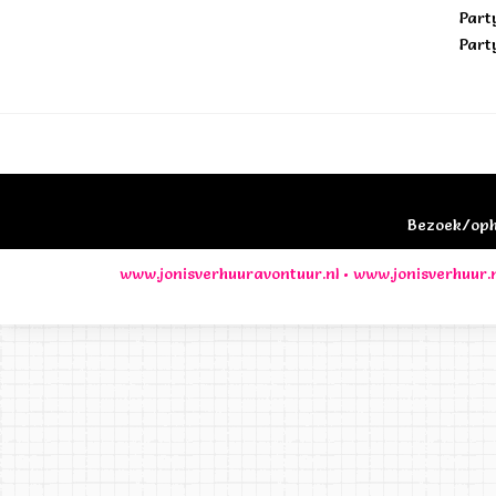
Part
Part
Bezoek/opha
www.jonisverhuuravontuur.nl
•
www.jonisverhuur.n