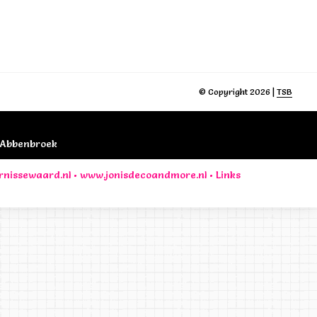
© Copyright 2026 |
TSB
B Abbenbroek
rnissewaard.nl
•
www.jonisdecoandmore.nl
•
Links