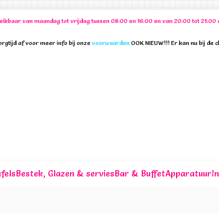
ereikbaar van maandag tot vrijdag tussen 08:00 en 16:00 en van 20:00 tot 21:
rgtijd af voor meer info bij onze
voorwaarden
OOK NIEUW!!! Er kan nu bij de 
fels
Bestek, Glazen & servies
Bar & Buffet
Apparatuur
I