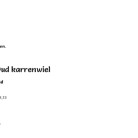
en.
Oud karrenwiel
id
4,13
)
)