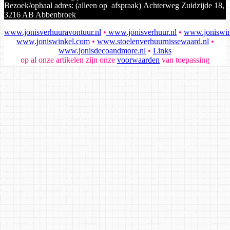
Bezoek/ophaal adres: (alleen op afspraak) Achterweg Zuidzijde 18,
3216 AB Abbenbroek
www.jonisverhuuravontuur.nl
•
www.jonisverhuur.nl
•
www.joniswin
www.joniswinkel.com
•
www.stoelenverhuurnissewaard.nl
•
www.jonisdecoandmore.nl
•
Links
op al onze artikelen zijn onze
voorwaarden
van toepassing