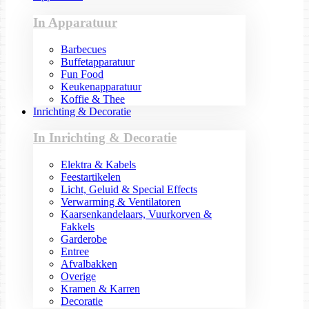
In Apparatuur
Barbecues
Buffetapparatuur
Fun Food
Keukenapparatuur
Koffie & Thee
Inrichting & Decoratie
In Inrichting & Decoratie
Elektra & Kabels
Feestartikelen
Licht, Geluid & Special Effects
Verwarming & Ventilatoren
Kaarsenkandelaars, Vuurkorven &
Fakkels
Garderobe
Entree
Afvalbakken
Overige
Kramen & Karren
Decoratie