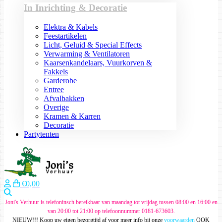
In Inrichting & Decoratie
Elektra & Kabels
Feestartikelen
Licht, Geluid & Special Effects
Verwarming & Ventilatoren
Kaarsenkandelaars, Vuurkorven &
Fakkels
Garderobe
Entree
Afvalbakken
Overige
Kramen & Karren
Decoratie
Partytenten
€0,00
Zoeken
Joni's Verhuur is telefoninsch bereikbaar van maandag tot vrijdag tussen 08:00 en 16:00 en
van 20:00 tot 21:00 op telefoonnummer 0181-673603.
NIEUW!!! Koop uw eigen bezorgtijd af voor meer info bij onze
voorwaarden
OOK