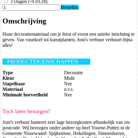
3 Dagen
(+€10,18)
Bestellen
Omschrijving
Huur decoratiemateriaal om je feest of event een unieke inrichting te
geven. Van vuurkorf tot kunstplanten, Joni's verhuur verhuurt bijna
alles!
PRODUCTEIGENSCHAPPEN
Type
Decoratie
Kleur
Multi
Stapelbaar
Nee
Materiaal
n.v.t.
Minimale hoeveelheid
Nee
Toch laten bezorgen?
Joni's verhuur hanteert zeer lage bezorgkosten afhankelijk van uw
postcode. Wij bezorgen onder andere op heel Voorne-Putten in de
Gemeente Nissewaard: Spijkenisse, Hekelingen, Simonshaven,