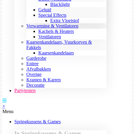
Blacklight
Geluid
Special Effects
Extra Vloeistof
Verwarming & Ventilatoren
Kachels & Heaters
Ventilatoren
Kaarsenkandelaars, Vuurkorven &
Fakkels
Kaarsenkandelaars
Garderobe
Entree
Afvalbakken
Overige
Kramen & Karren
Decoratie
Partytenten
×
Menu
Springkussens & Games
In Springkussens & Games