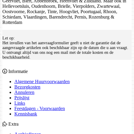
Geervliet, Biert, Abbenbroek, Heenvliet & Zuidland. Maar ook in
Hellevoetsluis, Oudenhoorn, Brielle, Vierpolders, Zwartewaal,
Oostvoorne, Rockanje, Tinte, Hoogvliet, Poortugaal, Rhoon,
Schiedam, Vlaardingen, Barendrecht, Pernis, Rozenburg &
Rotterdam
Let op:
Het invullen van het aanvraagformulier geeft u niet de garantie dat de
aangevraagde artikelen ook beschikbaar zijn op de datum die u aan vraagt.
U ontvangt altijd van ons nog een mail met de totale kosten en de
beschikbaarheid.
Informatie
Algemene Huurvoorwaarden
Bezorgkosten
Annuleren
Prijslijst
Links
Feestdagen - Voorwaarden
Kennisbank
Extra