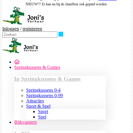
NIEUW!!! Er kan nu bij de chauffeur ook gepind worden.
Inloggen
/
registreren
Zoeken
Springkussens & Games
In Springkussens & Games
Springkussens 0-4
Springkussens 0-99
Attracties
Sport & Spel
Sport
Spel
Blikvangers