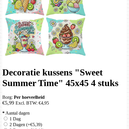
Decoratie kussens "Sweet
Summer Time" 45x45 4 stuks
Borg:
Per hoeveelheid
€5,99
Excl. BTW:
€4,95
*
Aantal dagen
1 Dag
2 Dagen
(+€5,39)