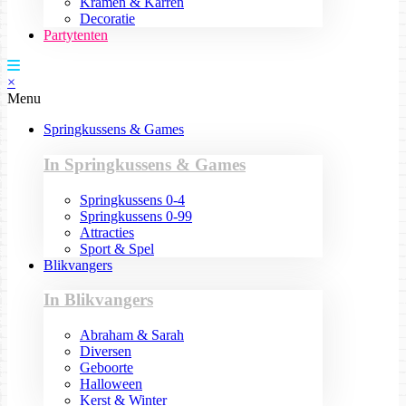
Kramen & Karren
Decoratie
Partytenten
×
Menu
Springkussens & Games
In Springkussens & Games
Springkussens 0-4
Springkussens 0-99
Attracties
Sport & Spel
Blikvangers
In Blikvangers
Abraham & Sarah
Diversen
Geboorte
Halloween
Kerst & Winter