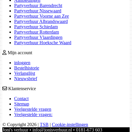
Aanbiedingen
Partyverhuur Barendrecht
Partyverhuur Nissewaard
Partyverhuur Voorne aan Zee
Partyverhuur Albrandswaard
Partyverhuur Schiedam
Partyverhuur Rotterdam
Partyverhuur Vlaardingen
Partyverhuur Hoeksche Waard
Mijn account
inloggen
Bestelhistorie
Verlanglijst
Nieuwsbrief
Klantenservice
Contact
Sitemap
Veelgestelde vragen
Veelgestelde vragen:
© Copyright 2026
|
TSB
|
Cookie-instellingen
Joni's verhuur • info@jonisverhuur.nl • 0181-673 603