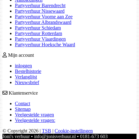
Partyverhuur Barendrecht
Partyverhuur Nissewaard
Partyverhuur Voorne aan Zee
Partyverhuur Albrandswaard
Partyverhuur Schiedam
Partyverhuur Rotterdam
Partyverhuur Vlaardingen
Partyverhuur Hoeksche Waard
Mijn account
inloggen
Bestelhistorie
Verlanglijst
Nieuwsbrief
Klantenservice
Contact
Sitemap
Veelgestelde vragen
Veelgestelde vragen:
© Copyright 2026
|
TSB
|
Cookie-instellingen
Joni's verhuur • info@jonisverhuur.nl • 0181-673 603