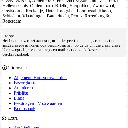
Geervliet, Biert, Abbenbroek, Heenvliet & Zuidland. Maar ook in
Hellevoetsluis, Oudenhoorn, Brielle, Vierpolders, Zwartewaal,
Oostvoorne, Rockanje, Tinte, Hoogvliet, Poortugaal, Rhoon,
Schiedam, Vlaardingen, Barendrecht, Pernis, Rozenburg &
Rotterdam
Let op:
Het invullen van het aanvraagformulier geeft u niet de garantie dat de
aangevraagde artikelen ook beschikbaar zijn op de datum die u aan vraagt.
U ontvangt altijd van ons nog een mail met de totale kosten en de
beschikbaarheid.
Informatie
Algemene Huurvoorwaarden
Bezorgkosten
Annuleren
Prijslijst
Links
Feestdagen - Voorwaarden
Kennisbank
Extra
Aanbiedingen