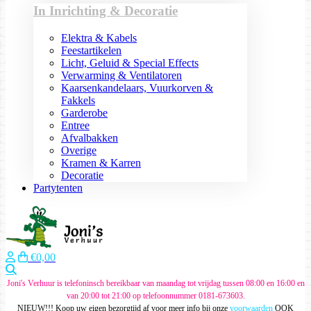
In Inrichting & Decoratie
Elektra & Kabels
Feestartikelen
Licht, Geluid & Special Effects
Verwarming & Ventilatoren
Kaarsenkandelaars, Vuurkorven &
Fakkels
Garderobe
Entree
Afvalbakken
Overige
Kramen & Karren
Decoratie
Partytenten
€0,00
Zoeken
Joni's Verhuur is telefoninsch bereikbaar van maandag tot vrijdag tussen 08:00 en 16:00 en
van 20:00 tot 21:00 op telefoonnummer 0181-673603.
NIEUW!!! Koop uw eigen bezorgtijd af voor meer info bij onze
voorwaarden
OOK