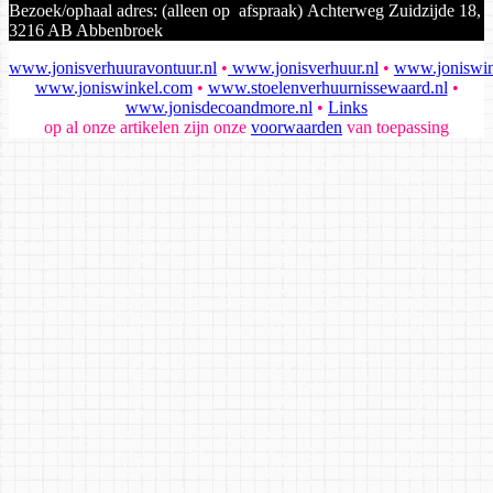
Bezoek/ophaal adres: (alleen op afspraak) Achterweg Zuidzijde 18,
3216 AB Abbenbroek
www.jonisverhuuravontuur.nl
•
www.jonisverhuur.nl
•
www.joniswin
www.joniswinkel.com
•
www.stoelenverhuurnissewaard.nl
•
www.jonisdecoandmore.nl
•
Links
op al onze artikelen zijn onze
voorwaarden
van toepassing