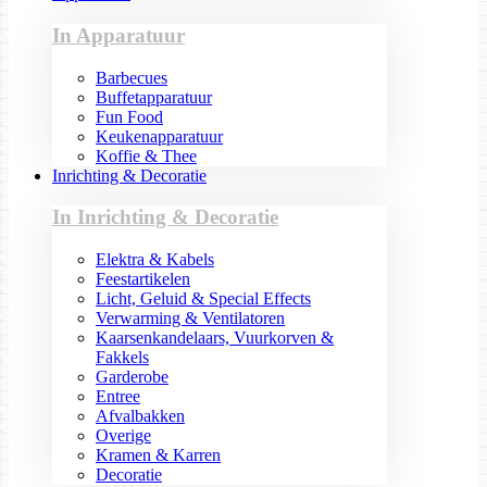
In Apparatuur
Barbecues
Buffetapparatuur
Fun Food
Keukenapparatuur
Koffie & Thee
Inrichting & Decoratie
In Inrichting & Decoratie
Elektra & Kabels
Feestartikelen
Licht, Geluid & Special Effects
Verwarming & Ventilatoren
Kaarsenkandelaars, Vuurkorven &
Fakkels
Garderobe
Entree
Afvalbakken
Overige
Kramen & Karren
Decoratie