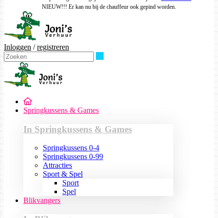
NIEUW!!! Er kan nu bij de chauffeur ook gepind worden.
Inloggen
/
registreren
Zoeken
Springkussens & Games
In Springkussens & Games
Springkussens 0-4
Springkussens 0-99
Attracties
Sport & Spel
Sport
Spel
Blikvangers