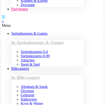
Kramen & Karren
Decoratie
Partytenten
×
Menu
Springkussens & Games
In Springkussens & Games
Springkussens 0-4
Springkussens 0-99
Attracties
Sport & Spel
Blikvangers
In Blikvangers
Abraham & Sarah
Diversen
Geboorte
Halloween
Kerst & Winter