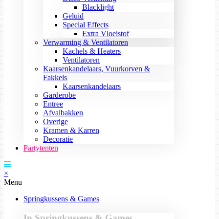
Blacklight
Geluid
Special Effects
Extra Vloeistof
Verwarming & Ventilatoren
Kachels & Heaters
Ventilatoren
Kaarsenkandelaars, Vuurkorven &
Fakkels
Kaarsenkandelaars
Garderobe
Entree
Afvalbakken
Overige
Kramen & Karren
Decoratie
Partytenten
×
Menu
Springkussens & Games
In Springkussens & Games