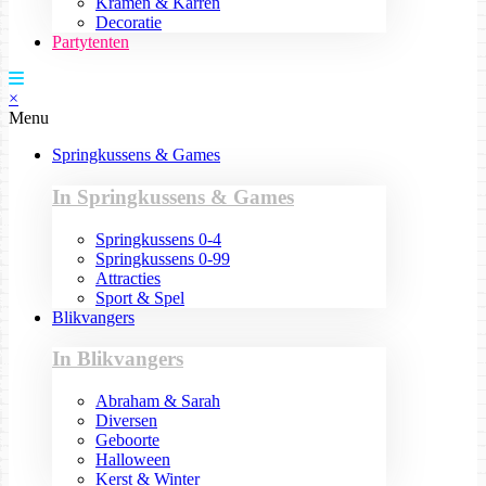
Kramen & Karren
Decoratie
Partytenten
×
Menu
Springkussens & Games
In Springkussens & Games
Springkussens 0-4
Springkussens 0-99
Attracties
Sport & Spel
Blikvangers
In Blikvangers
Abraham & Sarah
Diversen
Geboorte
Halloween
Kerst & Winter