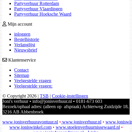
Partyverhuur Rotterdam
Partyverhuur Vlaardingen
Partyverhuur Hoeksche Waard
Mijn account
inloggen
Bestelhistorie
Verlanglijst
Nieuwsbrief
Klantenservice
Contact
Sitemap
Veelgestelde vragen
Veelgestelde vragen:
© Copyright 2026
|
TSB
|
Cookie-instellingen
Joni's verhuur • info@jonisverhuur.nl • 0181-673 603
Bezoek/ophaal adres: (alleen op afspraak) Achterweg Zuidzijde 18,
3216 AB Abbenbroek
www.jonisverhuuravontuur.nl
•
www.jonisverhuur.nl
•
www.joniswin
www.joniswinkel.com
•
www.stoelenverhuurnissewaard.nl
•