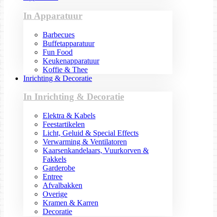
In Apparatuur
Barbecues
Buffetapparatuur
Fun Food
Keukenapparatuur
Koffie & Thee
Inrichting & Decoratie
In Inrichting & Decoratie
Elektra & Kabels
Feestartikelen
Licht, Geluid & Special Effects
Verwarming & Ventilatoren
Kaarsenkandelaars, Vuurkorven &
Fakkels
Garderobe
Entree
Afvalbakken
Overige
Kramen & Karren
Decoratie