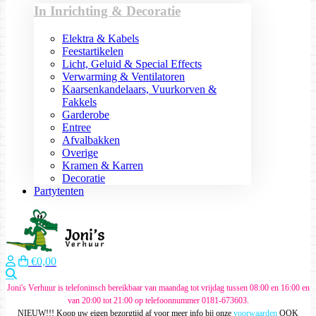
In Inrichting & Decoratie
Elektra & Kabels
Feestartikelen
Licht, Geluid & Special Effects
Verwarming & Ventilatoren
Kaarsenkandelaars, Vuurkorven &
Fakkels
Garderobe
Entree
Afvalbakken
Overige
Kramen & Karren
Decoratie
Partytenten
€0,00
Zoeken
Joni's Verhuur is telefoninsch bereikbaar van maandag tot vrijdag tussen 08:00 en 16:00 en
van 20:00 tot 21:00 op telefoonnummer 0181-673603.
NIEUW!!! Koop uw eigen bezorgtijd af voor meer info bij onze
voorwaarden
OOK