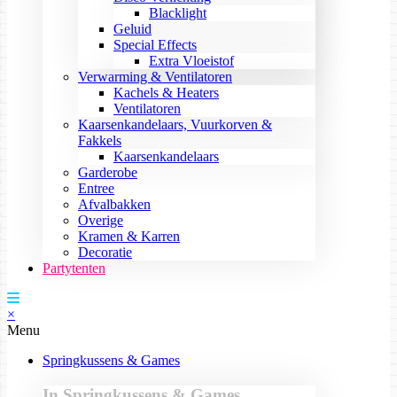
Blacklight
Geluid
Special Effects
Extra Vloeistof
Verwarming & Ventilatoren
Kachels & Heaters
Ventilatoren
Kaarsenkandelaars, Vuurkorven &
Fakkels
Kaarsenkandelaars
Garderobe
Entree
Afvalbakken
Overige
Kramen & Karren
Decoratie
Partytenten
×
Menu
Springkussens & Games
In Springkussens & Games