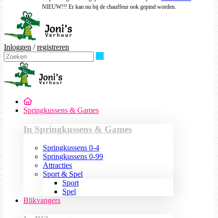
NIEUW!!! Er kan nu bij de chauffeur ook gepind worden.
Inloggen
/
registreren
Zoeken
Springkussens & Games
In Springkussens & Games
Springkussens 0-4
Springkussens 0-99
Attracties
Sport & Spel
Sport
Spel
Blikvangers