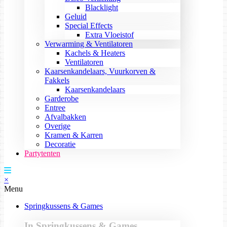
Blacklight
Geluid
Special Effects
Extra Vloeistof
Verwarming & Ventilatoren
Kachels & Heaters
Ventilatoren
Kaarsenkandelaars, Vuurkorven &
Fakkels
Kaarsenkandelaars
Garderobe
Entree
Afvalbakken
Overige
Kramen & Karren
Decoratie
Partytenten
×
Menu
Springkussens & Games
In Springkussens & Games