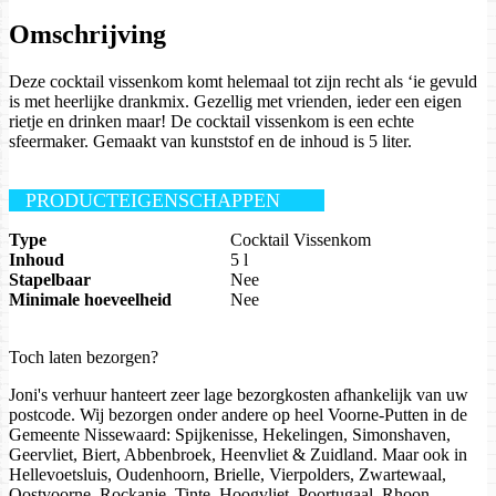
Omschrijving
Deze cocktail vissenkom komt helemaal tot zijn recht als ‘ie gevuld
is met heerlijke drankmix. Gezellig met vrienden, ieder een eigen
rietje en drinken maar! De cocktail vissenkom is een echte
sfeermaker. Gemaakt van kunststof en de inhoud is 5 liter.
PRODUCTEIGENSCHAPPEN
Type
Cocktail Vissenkom
Inhoud
5 l
Stapelbaar
Nee
Minimale hoeveelheid
Nee
Toch laten bezorgen?
Joni's verhuur hanteert zeer lage bezorgkosten afhankelijk van uw
postcode. Wij bezorgen onder andere op heel Voorne-Putten in de
Gemeente Nissewaard: Spijkenisse, Hekelingen, Simonshaven,
Geervliet, Biert, Abbenbroek, Heenvliet & Zuidland. Maar ook in
Hellevoetsluis, Oudenhoorn, Brielle, Vierpolders, Zwartewaal,
Oostvoorne, Rockanje, Tinte, Hoogvliet, Poortugaal, Rhoon,