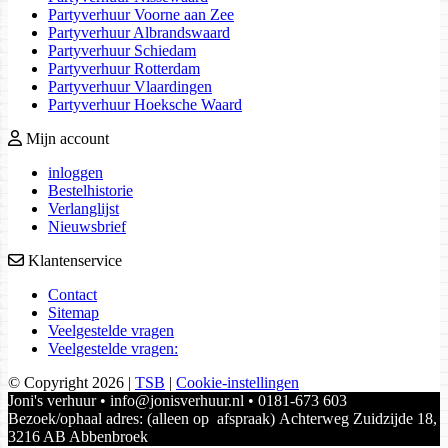
Partyverhuur Voorne aan Zee
Partyverhuur Albrandswaard
Partyverhuur Schiedam
Partyverhuur Rotterdam
Partyverhuur Vlaardingen
Partyverhuur Hoeksche Waard
Mijn account
inloggen
Bestelhistorie
Verlanglijst
Nieuwsbrief
Klantenservice
Contact
Sitemap
Veelgestelde vragen
Veelgestelde vragen:
© Copyright 2026
|
TSB
|
Cookie-instellingen
Joni's verhuur • info@jonisverhuur.nl • 0181-673 603
Bezoek/ophaal adres: (alleen op afspraak) Achterweg Zuidzijde 18,
3216 AB Abbenbroek