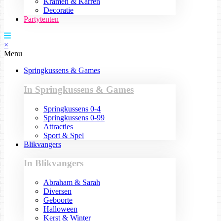
Kramen & Karren
Decoratie
Partytenten
×
Menu
Springkussens & Games
In Springkussens & Games
Springkussens 0-4
Springkussens 0-99
Attracties
Sport & Spel
Blikvangers
In Blikvangers
Abraham & Sarah
Diversen
Geboorte
Halloween
Kerst & Winter