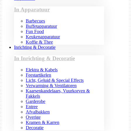
In Apparatuur
Barbecues
Buffetapparatuur
Fun Food
Keukenapparatuur
Koffie & Thee
Inrichting & Decoratie
In Inrichting & Decoratie
Elektra & Kabels
Feestartikelen
Licht, Geluid & Special Effects
Verwarming & Ventilatoren
Kaarsenkandelaars, Vuurkorven &
Fakkels
Garderobe
Entree
Afvalbakken
Overige
Kramen & Karren
Decoratie