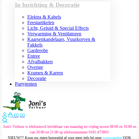
In Inrichting & Decoratie
Elektra & Kabels
Feestartikelen
Licht, Geluid & Special Effects
Verwarming & Ventilatoren
Kaarsenkandelaars, Vuurkorven &
Fakkels
Garderobe
Entree
Afvalbakken
Overige
Kramen & Karren
Decoratie
Partytenten
€0,00
Zoeken
Joni's Verhuur is telefoninsch bereikbaar van maandag tot vrijdag tussen 08:00 en 16:00 en
van 20:00 tot 21:00 op telefoonnummer 0181-673603.
NIEUW!!! Koop uw eigen bezorgtijd af voor meer info bij onze
voorwaarden
OOK