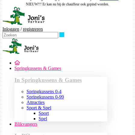
NIEUW!!! Er kan nu bij de chauffeur ook gepind worden.
Inloggen
/
registreren
Zoeken
Springkussens & Games
In Springkussens & Games
Springkussens 0-4
Springkussens 0-99
Attracties
Sport & Spel
Sport
Spel
Blikvangers