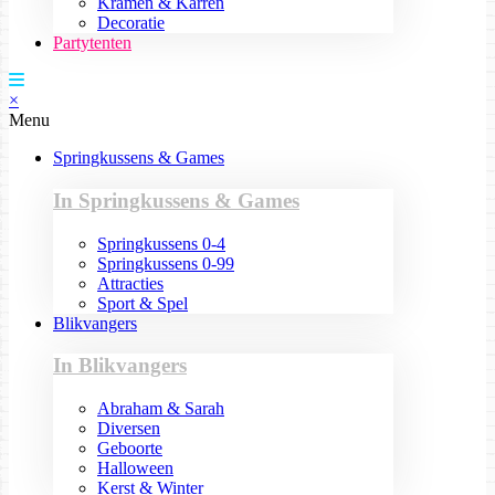
Kramen & Karren
Decoratie
Partytenten
×
Menu
Springkussens & Games
In Springkussens & Games
Springkussens 0-4
Springkussens 0-99
Attracties
Sport & Spel
Blikvangers
In Blikvangers
Abraham & Sarah
Diversen
Geboorte
Halloween
Kerst & Winter