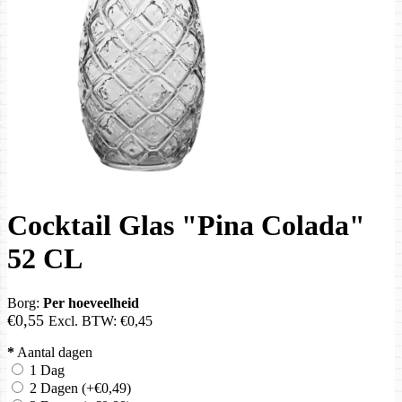
Cocktail Glas "Pina Colada"
52 CL
Borg:
Per hoeveelheid
€0,55
Excl. BTW:
€0,45
*
Aantal dagen
1 Dag
2 Dagen
(+€0,49)