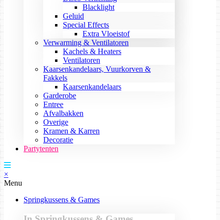
Blacklight
Geluid
Special Effects
Extra Vloeistof
Verwarming & Ventilatoren
Kachels & Heaters
Ventilatoren
Kaarsenkandelaars, Vuurkorven &
Fakkels
Kaarsenkandelaars
Garderobe
Entree
Afvalbakken
Overige
Kramen & Karren
Decoratie
Partytenten
×
Menu
Springkussens & Games
In Springkussens & Games