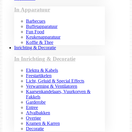
In Apparatuur
Barbecues
Buffetapparatuur
Fun Food
Keukenapparatuur
Koffie & Thee
Inrichting & Decoratie
In Inrichting & Decoratie
Elektra & Kabels
Feestartikelen
Licht, Geluid & Special Effects
Verwarming & Ventilatoren
Kaarsenkandelaars, Vuurkorven &
Fakkels
Garderobe
Entree
Afvalbakken
Overige
Kramen & Karren
Decoratie