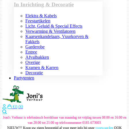
In Inrichting & Decoratie
Elektra & Kabels
Feestartikelen
Licht, Geluid & Special Effects
Verwarming & Ventilatoren
Kaarsenkandelaars, Vuurkorven &
Fakkels
Garderobe
Entree
Afvalbakken
Overige
Kramen & Karren
Decoratie
Partytenten
€0,00
Zoeken
Joni's Verhuur is telefoninsch bereikbaar van maandag tot vrijdag tussen 08:00 en 16:00 en
van 20:00 tot 21:00 op telefoonnummer 0181-673603.
NIEUW!!! Koop uw eigen bezorgtijd af voor meer info bij onze
voorwaarden
OOK