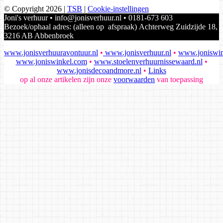
© Copyright 2026
|
TSB
|
Cookie-instellingen
Joni's verhuur • info@jonisverhuur.nl • 0181-673 603
Bezoek/ophaal adres: (alleen op afspraak) Achterweg Zuidzijde 18,
3216 AB Abbenbroek
www.jonisverhuuravontuur.nl
•
www.jonisverhuur.nl
•
www.joniswin
www.joniswinkel.com
•
www.stoelenverhuurnissewaard.nl
•
www.jonisdecoandmore.nl
•
Links
op al onze artikelen zijn onze
voorwaarden
van toepassing