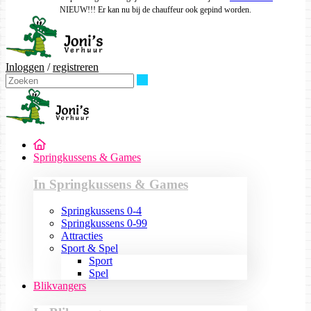
NIEUW!!! Er kan nu bij de chauffeur ook gepind worden.
Inloggen
/
registreren
Zoeken
Springkussens & Games
In Springkussens & Games
Springkussens 0-4
Springkussens 0-99
Attracties
Sport & Spel
Sport
Spel
Blikvangers