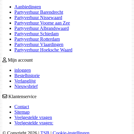
Aanbiedingen
Partyverhuur Barendrecht
Partyverhuur Nissewaard
Partyverhuur Voorne aan Zee
Partyverhuur Albrandswaard
Partyverhuur Schiedam
Partyverhuur Rotterdam
Partyverhuur Vlaardingen
Partyverhuur Hoeksche Waard
Mijn account
inloggen
Bestelhistorie
Verlanglijst
Nieuwsbrief
Klantenservice
Contact
Sitemap
Veelgestelde vragen
Veelgestelde vragen:
© Copyright 2026
|
TSB
|
Cookie-instellingen