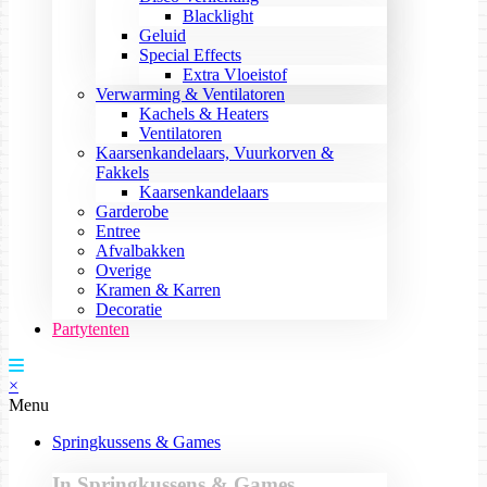
Blacklight
Geluid
Special Effects
Extra Vloeistof
Verwarming & Ventilatoren
Kachels & Heaters
Ventilatoren
Kaarsenkandelaars, Vuurkorven &
Fakkels
Kaarsenkandelaars
Garderobe
Entree
Afvalbakken
Overige
Kramen & Karren
Decoratie
Partytenten
×
Menu
Springkussens & Games
In Springkussens & Games