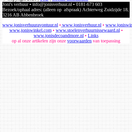
Joni's verhuur • info@jonisverhuur.nl • 0181-673 603
Bezoek/ophaal adres: (alleen op afspraak) Achterweg Zuidzijde 18,
3216 AB Abbenbroek
www.jonisverhuuravontuur.nl
•
www.jonisverhuur.nl
•
www.joniswin
www.joniswinkel.com
•
www.stoelenverhuurnissewaard.nl
•
www.jonisdecoandmore.nl
•
Links
op al onze artikelen zijn onze
voorwaarden
van toepassing