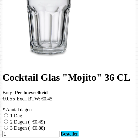
Cocktail Glas "Mojito" 36 CL
Borg:
Per hoeveelheid
€0,55
Excl. BTW:
€0,45
*
Aantal dagen
1 Dag
2 Dagen
(+€0,49)
3 Dagen
(+€0,88)
Bestellen