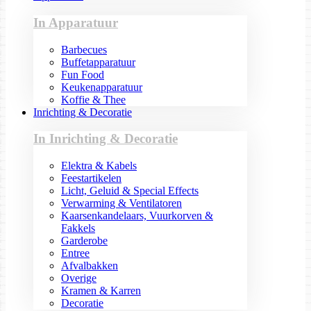
In Apparatuur
Barbecues
Buffetapparatuur
Fun Food
Keukenapparatuur
Koffie & Thee
Inrichting & Decoratie
In Inrichting & Decoratie
Elektra & Kabels
Feestartikelen
Licht, Geluid & Special Effects
Verwarming & Ventilatoren
Kaarsenkandelaars, Vuurkorven &
Fakkels
Garderobe
Entree
Afvalbakken
Overige
Kramen & Karren
Decoratie