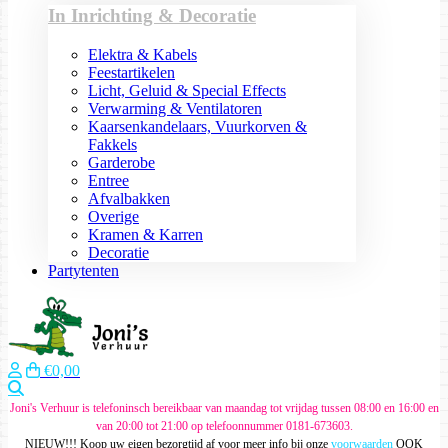
In Inrichting & Decoratie
Elektra & Kabels
Feestartikelen
Licht, Geluid & Special Effects
Verwarming & Ventilatoren
Kaarsenkandelaars, Vuurkorven &
Fakkels
Garderobe
Entree
Afvalbakken
Overige
Kramen & Karren
Decoratie
Partytenten
€0,00
Zoeken
Joni's Verhuur is telefoninsch bereikbaar van maandag tot vrijdag tussen 08:00 en 16:00 en
van 20:00 tot 21:00 op telefoonnummer 0181-673603.
NIEUW!!! Koop uw eigen bezorgtijd af voor meer info bij onze
voorwaarden
OOK