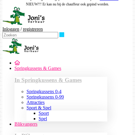
NIEUW!!! Er kan nu bij de chauffeur ook gepind worden.
Inloggen
/
registreren
Zoeken
Springkussens & Games
In Springkussens & Games
Springkussens 0-4
Springkussens 0-99
Attracties
Sport & Spel
Sport
Spel
Blikvangers