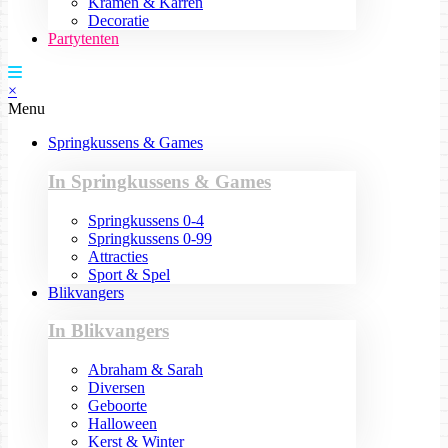
Kramen & Karren
Decoratie
Partytenten
×
Menu
Springkussens & Games
In Springkussens & Games
Springkussens 0-4
Springkussens 0-99
Attracties
Sport & Spel
Blikvangers
In Blikvangers
Abraham & Sarah
Diversen
Geboorte
Halloween
Kerst & Winter