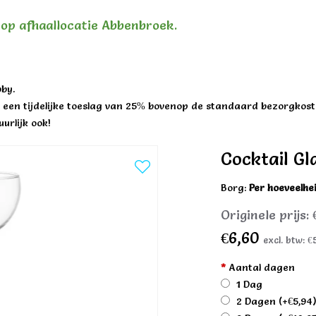
n op afhaallocatie Abbenbroek.
by.
een tijdelijke toeslag van 25% bovenop de standaard bezorgkost
urlijk ook!
Cocktail Gl
Borg:
Per hoeveelhe
Originele prijs:
€6,60
excl. btw:
€
*
Aantal dagen
1 Dag
2 Dagen
(+€5,94