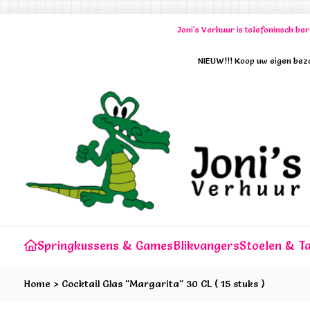
Joni's Verhuur is telefoninsch b
NIEUW!!! Koop uw eigen bezo
Springkussens & Games
Blikvangers
Stoelen & Ta
Home
>
Cocktail Glas "Margarita" 30 CL ( 15 stuks )