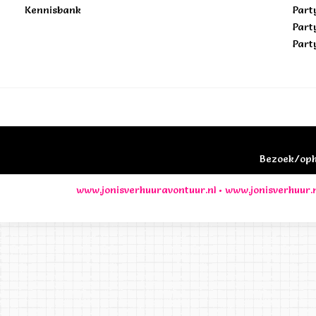
Kennisbank
Part
Part
Part
Bezoek/opha
www.jonisverhuuravontuur.nl
•
www.jonisverhuur.n