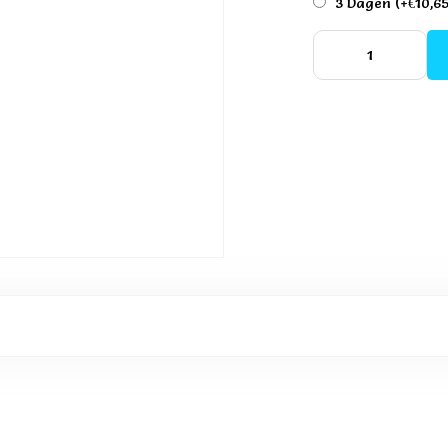
3 Dagen
(+€10,6