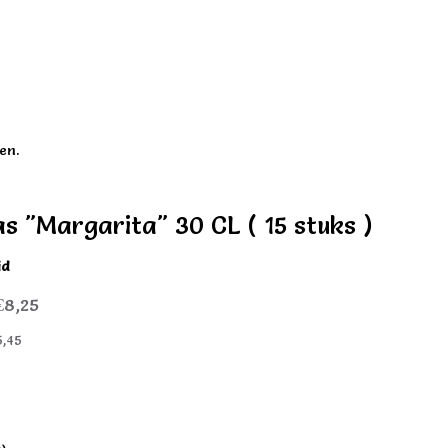
en.
as "Margarita" 30 CL ( 15 stuks )
id
€8,25
5,45
)