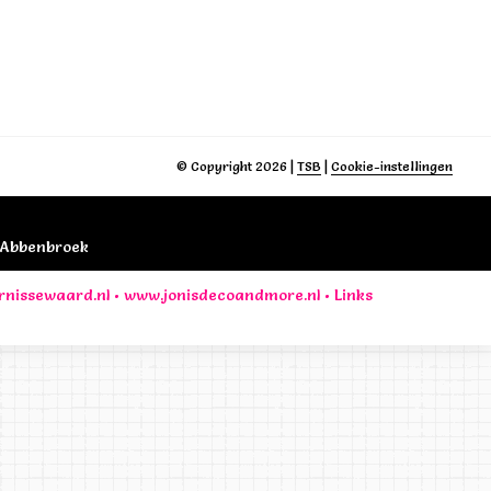
© Copyright 2026
|
TSB
|
Cookie-instellingen
B Abbenbroek
rnissewaard.nl
•
www.jonisdecoandmore.nl
•
Links