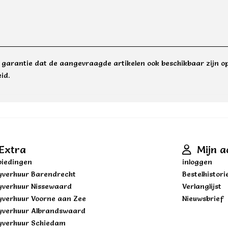
e garantie dat de aangevraagde artikelen ook beschikbaar zijn op
id.
Extra
Mijn a
iedingen
inloggen
yverhuur Barendrecht
Bestelhistori
yverhuur Nissewaard
Verlanglijst
yverhuur Voorne aan Zee
Nieuwsbrief
yverhuur Albrandswaard
yverhuur Schiedam