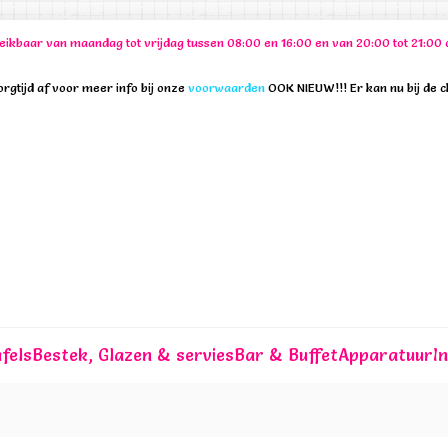
ereikbaar van maandag tot vrijdag tussen 08:00 en 16:00 en van 20:00 tot 21:
rgtijd af voor meer info bij onze
voorwaarden
OOK NIEUW!!! Er kan nu bij de 
fels
Bestek, Glazen & servies
Bar & Buffet
Apparatuur
I