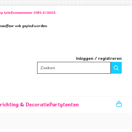
00 op telefoonnummer 0181-673603.
chauffeur ook gepind worden.
Inloggen
/
registreren
Zoeken
nrichting & Decoratie
Partytenten