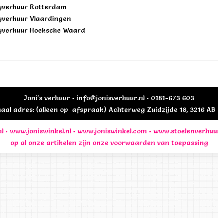
yverhuur Rotterdam
yverhuur Vlaardingen
yverhuur Hoeksche Waard
Joni's verhuur • info@jonisverhuur.nl • 0181-673 603
al adres: (alleen op afspraak) Achterweg Zuidzijde 18, 3216 A
l
•
www.joniswinkel.nl
•
www.joniswinkel.com
•
www.stoelenverhuu
op al onze artikelen zijn onze
voorwaarden
van toepassing