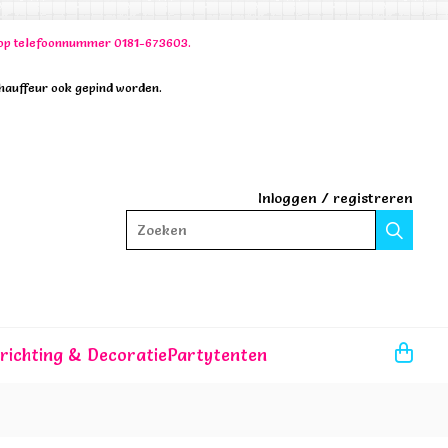
00 op telefoonnummer 0181-673603.
chauffeur ook gepind worden.
Inloggen
/
registreren
Zoeken
nrichting & Decoratie
Partytenten