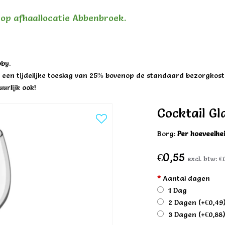
n op afhaallocatie Abbenbroek.
by.
een tijdelijke toeslag van 25% bovenop de standaard bezorgkost
urlijk ook!
Cocktail Gl
Borg:
Per hoeveelhe
€0,55
excl. btw:
€
*
Aantal dagen
1 Dag
2 Dagen
(+€0,49
3 Dagen
(+€0,88