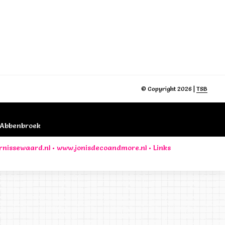
© Copyright 2026 |
TSB
B Abbenbroek
rnissewaard.nl
•
www.jonisdecoandmore.nl
•
Links