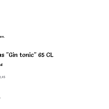
en.
as "Gin tonic" 65 CL
id
0,45
)
)