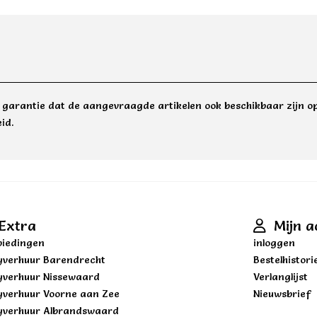
e garantie dat de aangevraagde artikelen ook beschikbaar zijn op
id.
Extra
Mijn a
iedingen
inloggen
yverhuur Barendrecht
Bestelhistori
yverhuur Nissewaard
Verlanglijst
yverhuur Voorne aan Zee
Nieuwsbrief
yverhuur Albrandswaard