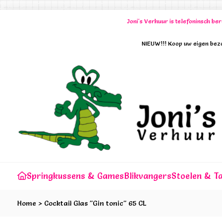
Joni's Verhuur is telefoninsch b
NIEUW!!! Koop uw eigen bezo
Springkussens & Games
Blikvangers
Stoelen & Ta
Home
>
Cocktail Glas "Gin tonic" 65 CL