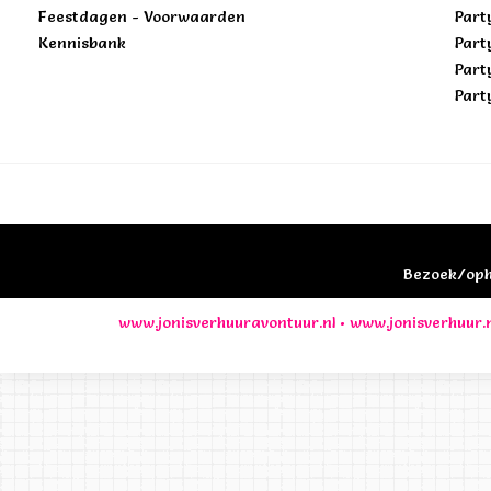
Feestdagen - Voorwaarden
Part
Kennisbank
Part
Part
Part
Bezoek/opha
www.jonisverhuuravontuur.nl
•
www.jonisverhuur.n