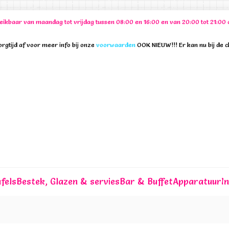
ereikbaar van maandag tot vrijdag tussen 08:00 en 16:00 en van 20:00 tot 21:
rgtijd af voor meer info bij onze
voorwaarden
OOK NIEUW!!! Er kan nu bij de 
fels
Bestek, Glazen & servies
Bar & Buffet
Apparatuur
I