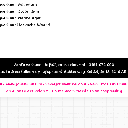
yverhuur Schiedam
yverhuur Rotterdam
yverhuur Vlaardingen
yverhuur Hoeksche Waard
Joni's verhuur • info@jonisverhuur.nl • 0181-673 603
al adres: (alleen op afspraak) Achterweg Zuidzijde 18, 3216 A
l
•
www.joniswinkel.nl
•
www.joniswinkel.com
•
www.stoelenverhuu
op al onze artikelen zijn onze
voorwaarden
van toepassing