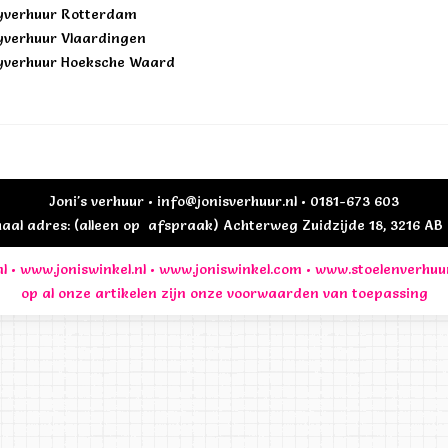
yverhuur Rotterdam
yverhuur Vlaardingen
yverhuur Hoeksche Waard
Joni's verhuur • info@jonisverhuur.nl • 0181-673 603
al adres: (alleen op afspraak) Achterweg Zuidzijde 18, 3216 A
l
•
www.joniswinkel.nl
•
www.joniswinkel.com
•
www.stoelenverhuu
op al onze artikelen zijn onze
voorwaarden
van toepassing