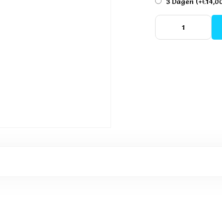
3 Dagen
(+€14,0