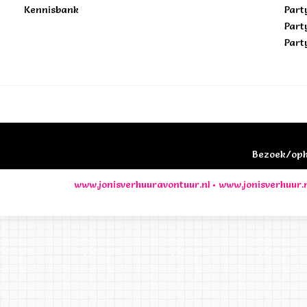
Kennisbank
Part
Part
Part
Bezoek/opha
www.jonisverhuuravontuur.nl
•
www.jonisverhuur.n