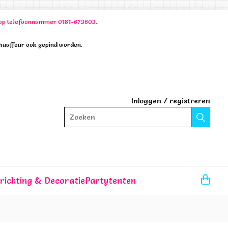
00 op telefoonnummer 0181-673603.
chauffeur ook gepind worden.
Inloggen
/
registreren
Zoeken
nrichting & Decoratie
Partytenten