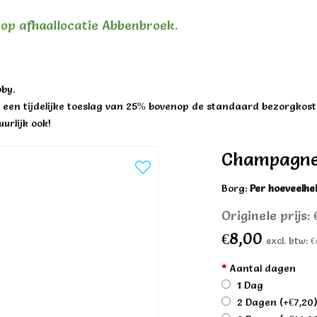
n op afhaallocatie Abbenbroek.
by.
een tijdelijke toeslag van 25% bovenop de standaard bezorgkost
urlijk ook!
Champagne/
Borg:
Per hoeveelhe
Originele prijs:
€8,00
excl. btw:
€
*
Aantal dagen
1 Dag
2 Dagen
(+€7,20