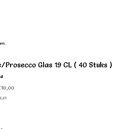
en.
Prosecco Glas 19 CL ( 40 Stuks )
id
€10,00
6,61
)