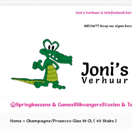
Joni's Verhuur is telefoninsch b
NIEUW!!! Koop uw eigen bezo
Springkussens & Games
Blikvangers
Stoelen & Ta
Home
>
Champagne/Prosecco Glas 19 CL ( 40 Stuks )