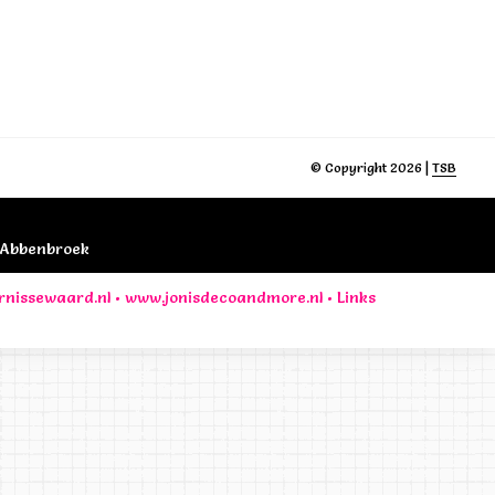
© Copyright 2026 |
TSB
B Abbenbroek
rnissewaard.nl
•
www.jonisdecoandmore.nl
•
Links