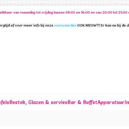
ereikbaar van maandag tot vrijdag tussen 08:00 en 16:00 en van 20:00 tot 21:
rgtijd af voor meer info bij onze
voorwaarden
OOK NIEUW!!! Er kan nu bij de 
fels
Bestek, Glazen & servies
Bar & Buffet
Apparatuur
I