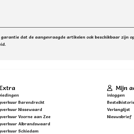
e garantie dat de aangevraagde artikelen ook beschikbaar zijn op
id.
Extra
Mijn a
iedingen
inloggen
yverhuur Barendrecht
Bestelhistori
yverhuur Nissewaard
Verlanglijst
yverhuur Voorne aan Zee
Nieuwsbrief
yverhuur Albrandswaard
yverhuur Schiedam