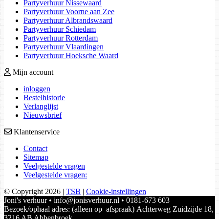
Partyverhuur Nissewaard
Partyverhuur Voorne aan Zee
Partyverhuur Albrandswaard
Partyverhuur Schiedam
Partyverhuur Rotterdam
Partyverhuur Vlaardingen
Partyverhuur Hoeksche Waard
Mijn account
inloggen
Bestelhistorie
Verlanglijst
Nieuwsbrief
Klantenservice
Contact
Sitemap
Veelgestelde vragen
Veelgestelde vragen:
© Copyright 2026
|
TSB
|
Cookie-instellingen
Joni's verhuur • info@jonisverhuur.nl • 0181-673 603
Bezoek/ophaal adres: (alleen op afspraak) Achterweg Zuidzijde 18,
3216 AB Abbenbroek