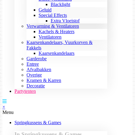
Blacklight
Geluid
Special Effects
Extra Vloeistof
Verwarming & Ventilatoren
Kachels & Heaters
Ventilatoren
Kaarsenkandelaars, Vuurkorven &
Fakkels
Kaarsenkandelaars
Garderobe
Entree
Afvalbakken
Overige
Kramen & Karren
Decoratie
Partytenten
×
Menu
Springkussens & Games
In Springkussens & Games