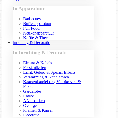
In Apparatuur
Barbecues
Buffetapparatuur
Fun Food
Keukenapparatuur
Koffie & Thee
Inrichting & Decoratie
In Inrichting & Decoratie
Elektra & Kabels
Feestartikelen
Licht, Geluid & Special Effects
Verwarming & Ventilatoren
Kaarsenkandelaars, Vuurkorven &
Fakkels
Garderobe
Entree
Afvalbakken
Overige
Kramen & Karren
Decoratie