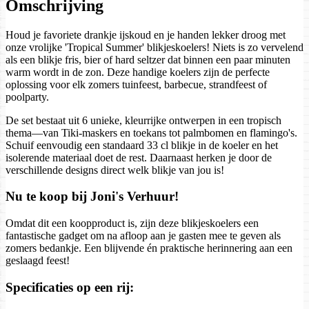
Omschrijving
Houd je favoriete drankje ijskoud en je handen lekker droog met
onze vrolijke 'Tropical Summer' blikjeskoelers! Niets is zo vervelend
als een blikje fris, bier of hard seltzer dat binnen een paar minuten
warm wordt in de zon. Deze handige koelers zijn de perfecte
oplossing voor elk zomers tuinfeest, barbecue, strandfeest of
poolparty.
De set bestaat uit 6 unieke, kleurrijke ontwerpen in een tropisch
thema—van Tiki-maskers en toekans tot palmbomen en flamingo's.
Schuif eenvoudig een standaard 33 cl blikje in de koeler en het
isolerende materiaal doet de rest. Daarnaast herken je door de
verschillende designs direct welk blikje van jou is!
Nu te koop bij Joni's Verhuur!
Omdat dit een koopproduct is, zijn deze blikjeskoelers een
fantastische gadget om na afloop aan je gasten mee te geven als
zomers bedankje. Een blijvende én praktische herinnering aan een
geslaagd feest!
Specificaties op een rij: