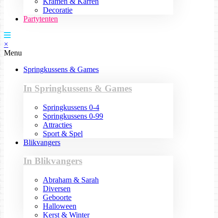
Kramen & Karren
Decoratie
Partytenten
×
Menu
Springkussens & Games
In Springkussens & Games
Springkussens 0-4
Springkussens 0-99
Attracties
Sport & Spel
Blikvangers
In Blikvangers
Abraham & Sarah
Diversen
Geboorte
Halloween
Kerst & Winter