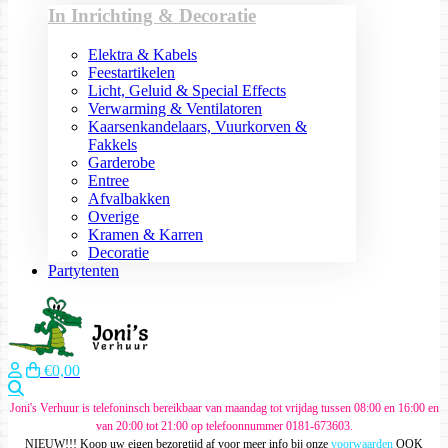
In Inrichting & Decoratie
Elektra & Kabels
Feestartikelen
Licht, Geluid & Special Effects
Verwarming & Ventilatoren
Kaarsenkandelaars, Vuurkorven &
Fakkels
Garderobe
Entree
Afvalbakken
Overige
Kramen & Karren
Decoratie
Partytenten
€0,00
Zoeken
Joni's Verhuur is telefoninsch bereikbaar van maandag tot vrijdag tussen 08:00 en 16:00 en
van 20:00 tot 21:00 op telefoonnummer 0181-673603.
NIEUW!!! Koop uw eigen bezorgtijd af voor meer info bij onze
voorwaarden
OOK