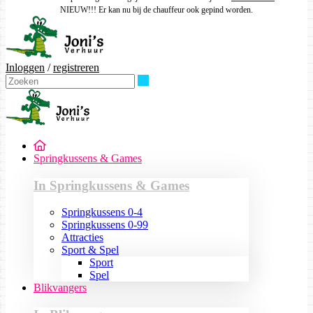
NIEUW!!! Er kan nu bij de chauffeur ook gepind worden.
Inloggen
/
registreren
Zoeken
Springkussens & Games
In Springkussens & Games
Springkussens 0-4
Springkussens 0-99
Attracties
Sport & Spel
Sport
Spel
Blikvangers