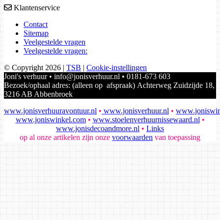
Klantenservice
Contact
Sitemap
Veelgestelde vragen
Veelgestelde vragen:
© Copyright 2026
|
TSB
|
Cookie-instellingen
Joni's verhuur • info@jonisverhuur.nl • 0181-673 603
Bezoek/ophaal adres: (alleen op afspraak) Achterweg Zuidzijde 18,
3216 AB Abbenbroek
www.jonisverhuuravontuur.nl
•
www.jonisverhuur.nl
•
www.joniswin
www.joniswinkel.com
•
www.stoelenverhuurnissewaard.nl
•
www.jonisdecoandmore.nl
•
Links
op al onze artikelen zijn onze
voorwaarden
van toepassing