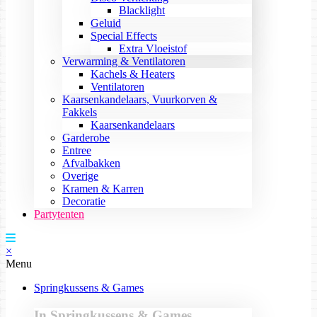
Blacklight
Geluid
Special Effects
Extra Vloeistof
Verwarming & Ventilatoren
Kachels & Heaters
Ventilatoren
Kaarsenkandelaars, Vuurkorven &
Fakkels
Kaarsenkandelaars
Garderobe
Entree
Afvalbakken
Overige
Kramen & Karren
Decoratie
Partytenten
×
Menu
Springkussens & Games
In Springkussens & Games