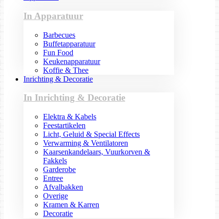
In Apparatuur
Barbecues
Buffetapparatuur
Fun Food
Keukenapparatuur
Koffie & Thee
Inrichting & Decoratie
In Inrichting & Decoratie
Elektra & Kabels
Feestartikelen
Licht, Geluid & Special Effects
Verwarming & Ventilatoren
Kaarsenkandelaars, Vuurkorven &
Fakkels
Garderobe
Entree
Afvalbakken
Overige
Kramen & Karren
Decoratie