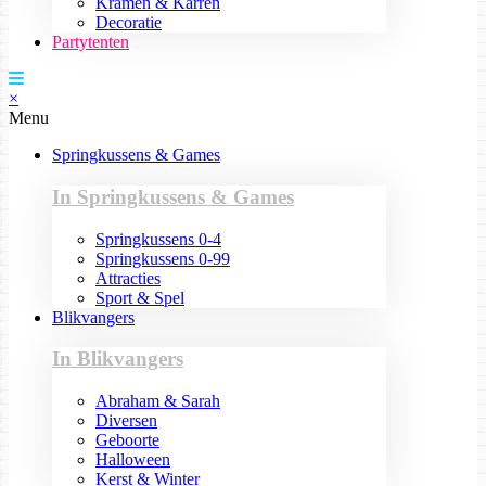
Kramen & Karren
Decoratie
Partytenten
×
Menu
Springkussens & Games
In Springkussens & Games
Springkussens 0-4
Springkussens 0-99
Attracties
Sport & Spel
Blikvangers
In Blikvangers
Abraham & Sarah
Diversen
Geboorte
Halloween
Kerst & Winter