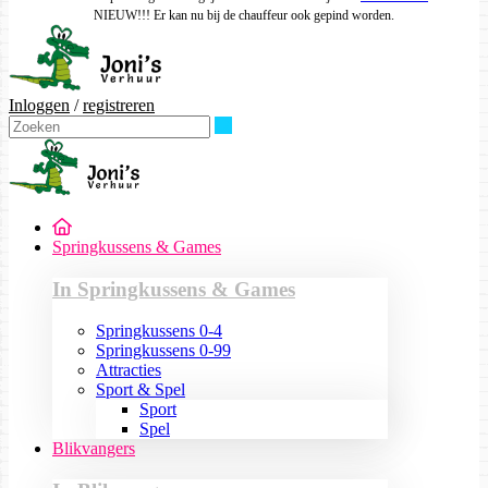
NIEUW!!! Er kan nu bij de chauffeur ook gepind worden.
Inloggen
/
registreren
Zoeken
Springkussens & Games
In Springkussens & Games
Springkussens 0-4
Springkussens 0-99
Attracties
Sport & Spel
Sport
Spel
Blikvangers