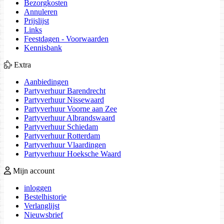
Bezorgkosten
Annuleren
Prijslijst
Links
Feestdagen - Voorwaarden
Kennisbank
Extra
Aanbiedingen
Partyverhuur Barendrecht
Partyverhuur Nissewaard
Partyverhuur Voorne aan Zee
Partyverhuur Albrandswaard
Partyverhuur Schiedam
Partyverhuur Rotterdam
Partyverhuur Vlaardingen
Partyverhuur Hoeksche Waard
Mijn account
inloggen
Bestelhistorie
Verlanglijst
Nieuwsbrief