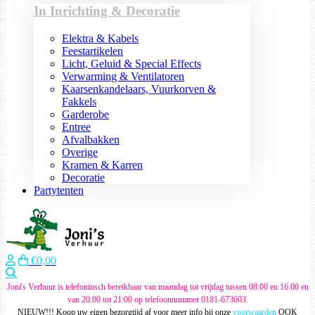
In Inrichting & Decoratie
Elektra & Kabels
Feestartikelen
Licht, Geluid & Special Effects
Verwarming & Ventilatoren
Kaarsenkandelaars, Vuurkorven &
Fakkels
Garderobe
Entree
Afvalbakken
Overige
Kramen & Karren
Decoratie
Partytenten
€0,00
Zoeken
Joni's Verhuur is telefoninsch bereikbaar van maandag tot vrijdag tussen 08:00 en 16:00 en
van 20:00 tot 21:00 op telefoonnummer 0181-673603.
NIEUW!!! Koop uw eigen bezorgtijd af voor meer info bij onze
voorwaarden
OOK