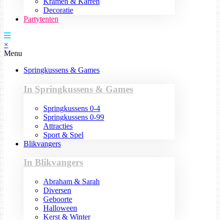
Kramen & Karren
Decoratie
Partytenten
×
Menu
Springkussens & Games
In Springkussens & Games
Springkussens 0-4
Springkussens 0-99
Attracties
Sport & Spel
Blikvangers
In Blikvangers
Abraham & Sarah
Diversen
Geboorte
Halloween
Kerst & Winter