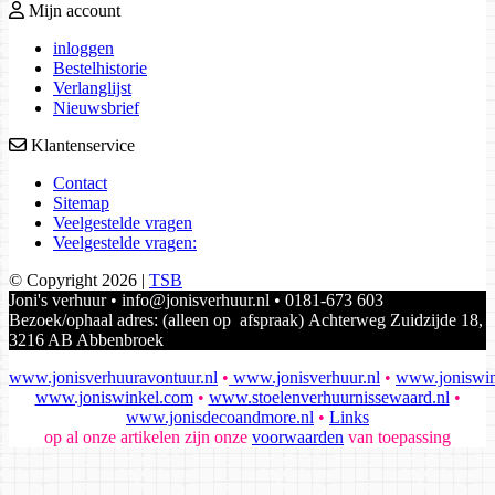
Mijn account
inloggen
Bestelhistorie
Verlanglijst
Nieuwsbrief
Klantenservice
Contact
Sitemap
Veelgestelde vragen
Veelgestelde vragen:
© Copyright 2026 |
TSB
Joni's verhuur • info@jonisverhuur.nl • 0181-673 603
Bezoek/ophaal adres: (alleen op afspraak) Achterweg Zuidzijde 18,
3216 AB Abbenbroek
www.jonisverhuuravontuur.nl
•
www.jonisverhuur.nl
•
www.joniswin
www.joniswinkel.com
•
www.stoelenverhuurnissewaard.nl
•
www.jonisdecoandmore.nl
•
Links
op al onze artikelen zijn onze
voorwaarden
van toepassing