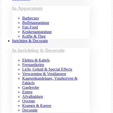
In Apparatuur
Barbecues
Buffetapparatuur
Fun Food
Keukenapparatuur
Koffie & Thee
Inrichting & Decoratie
In Inrichting & Decoratie
Elektra & Kabels
Feestartikelen
Licht, Geluid & Special Effects
Verwarming & Ventilatoren
Kaarsenkandelaars, Vuurkorven &
Fakkels
Garderobe
Entree
Afvalbakken
Overige
Kramen & Karren
Decoratie