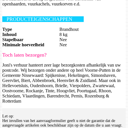
openhaarden, vuurkachels, vuurkorven e.d.
PRODUCTEIGENSCHAPPEN
Type
Brandhout
Inhoud
8 kg
Stapelbaar
Nee
Minimale hoeveelheid
Nee
Toch laten bezorgen?
Joni's verhuur hanteert zeer lage bezorgkosten afhankelijk van uw
postcode. Wij bezorgen onder andere op heel Voorne-Putten in de
Gemeente Nissewaard: Spijkenisse, Hekelingen, Simonshaven,
Geervliet, Biert, Abbenbroek, Heenvliet & Zuidland. Maar ook in
Hellevoetsluis, Oudenhoorn, Brielle, Vierpolders, Zwartewaal,
Oostvoorne, Rockanje, Tinte, Hoogvliet, Poortugaal, Rhoon,
Schiedam, Vlaardingen, Barendrecht, Pernis, Rozenburg &
Rotterdam
Let op:
Het invullen van het aanvraagformulier geeft u niet de garantie dat de
aangevraagde artikelen ook beschikbaar zijn op de datum die u aan vraagt.