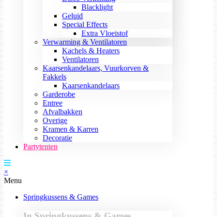
Blacklight
Geluid
Special Effects
Extra Vloeistof
Verwarming & Ventilatoren
Kachels & Heaters
Ventilatoren
Kaarsenkandelaars, Vuurkorven &
Fakkels
Kaarsenkandelaars
Garderobe
Entree
Afvalbakken
Overige
Kramen & Karren
Decoratie
Partytenten
×
Menu
Springkussens & Games
In Springkussens & Games