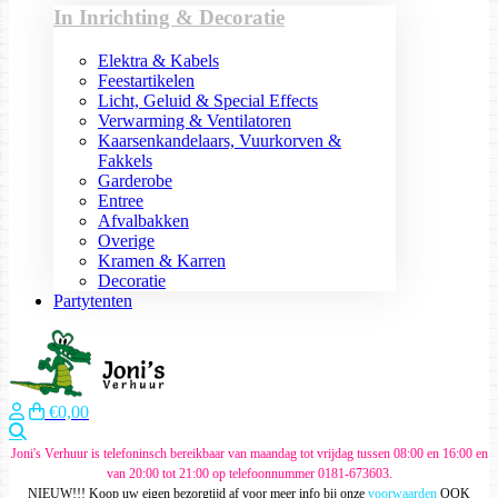
In Inrichting & Decoratie
Elektra & Kabels
Feestartikelen
Licht, Geluid & Special Effects
Verwarming & Ventilatoren
Kaarsenkandelaars, Vuurkorven &
Fakkels
Garderobe
Entree
Afvalbakken
Overige
Kramen & Karren
Decoratie
Partytenten
€0,00
Zoeken
Joni's Verhuur is telefoninsch bereikbaar van maandag tot vrijdag tussen 08:00 en 16:00 en
van 20:00 tot 21:00 op telefoonnummer 0181-673603.
NIEUW!!! Koop uw eigen bezorgtijd af voor meer info bij onze
voorwaarden
OOK