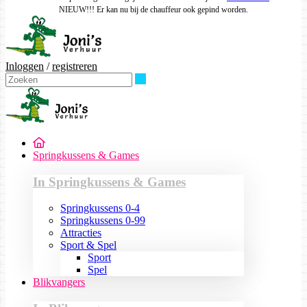
NIEUW!!! Er kan nu bij de chauffeur ook gepind worden.
Inloggen
/
registreren
Zoeken
Springkussens & Games
In Springkussens & Games
Springkussens 0-4
Springkussens 0-99
Attracties
Sport & Spel
Sport
Spel
Blikvangers