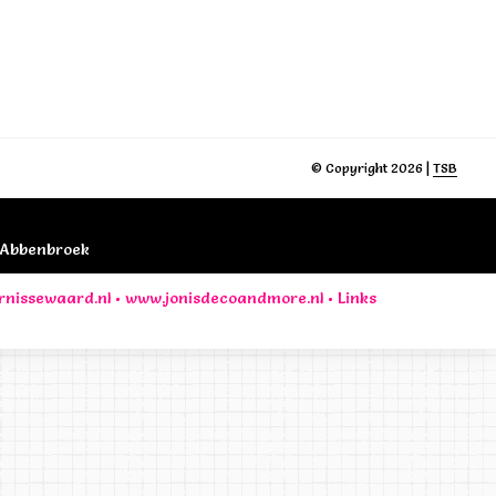
© Copyright 2026 |
TSB
B Abbenbroek
rnissewaard.nl
•
www.jonisdecoandmore.nl
•
Links