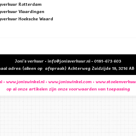
yverhuur Rotterdam
yverhuur Vlaardingen
yverhuur Hoeksche Waard
Joni's verhuur • info@jonisverhuur.nl • 0181-673 603
al adres: (alleen op afspraak) Achterweg Zuidzijde 18, 3216 A
l
•
www.joniswinkel.nl
•
www.joniswinkel.com
•
www.stoelenverhuu
op al onze artikelen zijn onze
voorwaarden
van toepassing