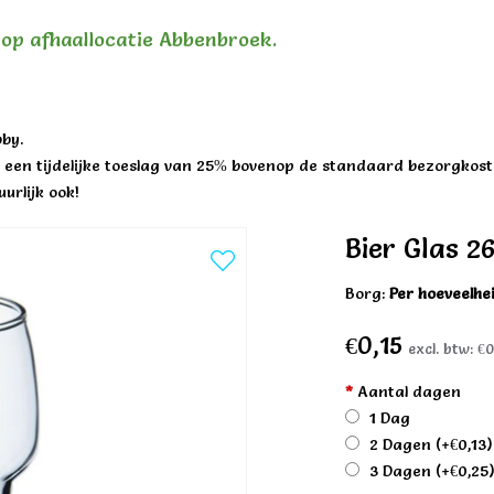
n op afhaallocatie Abbenbroek.
by.
een tijdelijke toeslag van 25% bovenop de standaard bezorgkost
urlijk ook!
Bier Glas 2
Borg:
Per hoeveelhe
€0,15
excl. btw:
€0
*
Aantal dagen
1 Dag
2 Dagen
(+€0,13)
3 Dagen
(+€0,25