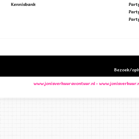
Kennisbank
Part
Part
Part
Bezoek/opha
www.jonisverhuuravontuur.nl
•
www.jonisverhuur.n