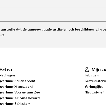
e garantie dat de aangevraagde artikelen ook beschikbaar zijn op
id.
Extra
Mijn a
iedingen
inloggen
yverhuur Barendrecht
Bestelhistori
yverhuur Nissewaard
Verlanglijst
yverhuur Voorne aan Zee
Nieuwsbrief
yverhuur Albrandswaard
yverhuur Schiedam