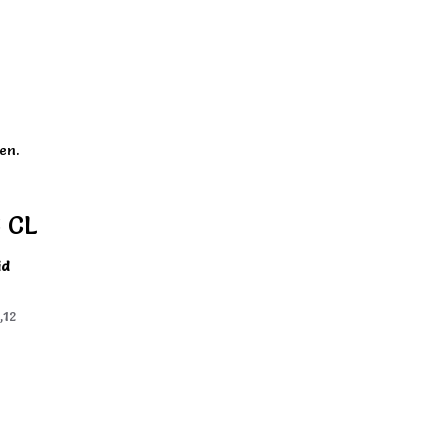
en.
6 CL
id
,12
)