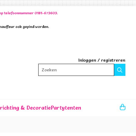
00 op telefoonnummer 0181-673603.
chauffeur ook gepind worden.
Inloggen
/
registreren
Zoeken
nrichting & Decoratie
Partytenten