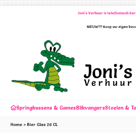
Joni's Verhuur is telefoninsch b
NIEUW!!! Koop uw eigen bezo
Springkussens & Games
Blikvangers
Stoelen & Ta
Home
>
Bier Glas 26 CL