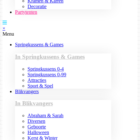
Kramen & Karren
Decoratie
Partytenten
×
Menu
Springkussens & Games
In Springkussens & Games
Springkussens 0-4
Springkussens 0-99
Attracties
Sport & Spel
Blikvangers
In Blikvangers
Abraham & Sarah
Diversen
Geboorte
Halloween
Kerst & Winter