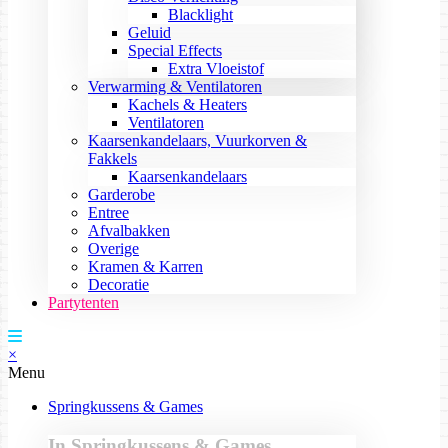
Blacklight
Geluid
Special Effects
Extra Vloeistof
Verwarming & Ventilatoren
Kachels & Heaters
Ventilatoren
Kaarsenkandelaars, Vuurkorven &
Fakkels
Kaarsenkandelaars
Garderobe
Entree
Afvalbakken
Overige
Kramen & Karren
Decoratie
Partytenten
×
Menu
Springkussens & Games
In Springkussens & Games