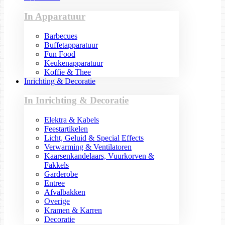
In Apparatuur
Barbecues
Buffetapparatuur
Fun Food
Keukenapparatuur
Koffie & Thee
Inrichting & Decoratie
In Inrichting & Decoratie
Elektra & Kabels
Feestartikelen
Licht, Geluid & Special Effects
Verwarming & Ventilatoren
Kaarsenkandelaars, Vuurkorven &
Fakkels
Garderobe
Entree
Afvalbakken
Overige
Kramen & Karren
Decoratie