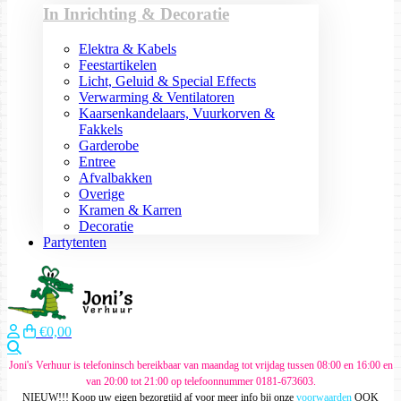
In Inrichting & Decoratie
Elektra & Kabels
Feestartikelen
Licht, Geluid & Special Effects
Verwarming & Ventilatoren
Kaarsenkandelaars, Vuurkorven &
Fakkels
Garderobe
Entree
Afvalbakken
Overige
Kramen & Karren
Decoratie
Partytenten
€0,00
Zoeken
Joni's Verhuur is telefoninsch bereikbaar van maandag tot vrijdag tussen 08:00 en 16:00 en
van 20:00 tot 21:00 op telefoonnummer 0181-673603.
NIEUW!!! Koop uw eigen bezorgtijd af voor meer info bij onze
voorwaarden
OOK