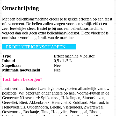
Omschrijving
Met een bellenblaasmachine creëer je te gekke effecten op een feest
of evenement. De bellen zullen zorgen voor een vrolijk effect en
zeer feestelijke sfeer. Bestel je bij ons een bellenblaasmachine,
vergeet dan ook geen extra bellenblaasvloeistof. Deze vloeistof is
onmisbaar voor het gebruik van de machine.
PRODUCTEIGENSCHAPPEN
Type
Effect machine Vloeistof
Inhoud
0,5 / 1 /5 L
Stapelbaar
Nee
Minimale hoeveelheid
Nee
Toch laten bezorgen?
Joni's verhuur hanteert zeer lage bezorgkosten afhankelijk van uw
postcode. Wij bezorgen onder andere op heel Voorne-Putten in de
Gemeente Nissewaard: Spijkenisse, Hekelingen, Simonshaven,
Geervliet, Biert, Abbenbroek, Heenvliet & Zuidland. Maar ook in
Hellevoetsluis, Oudenhoorn, Brielle, Vierpolders, Zwartewaal,
Oostvoorne, Rockanje, Tinte, Hoogvliet, Poortugaal, Rhoon,