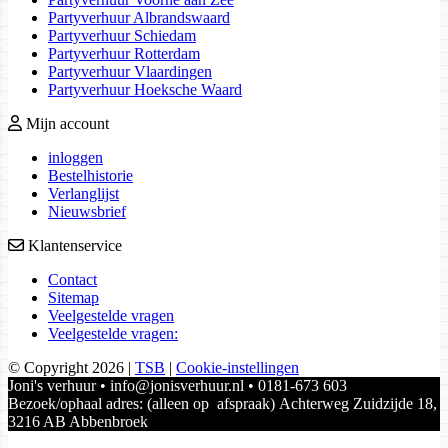
Partyverhuur Albrandswaard
Partyverhuur Schiedam
Partyverhuur Rotterdam
Partyverhuur Vlaardingen
Partyverhuur Hoeksche Waard
Mijn account
inloggen
Bestelhistorie
Verlanglijst
Nieuwsbrief
Klantenservice
Contact
Sitemap
Veelgestelde vragen
Veelgestelde vragen:
© Copyright 2026
|
TSB
|
Cookie-instellingen
Joni's verhuur • info@jonisverhuur.nl • 0181-673 603
Bezoek/ophaal adres: (alleen op afspraak) Achterweg Zuidzijde 18,
3216 AB Abbenbroek