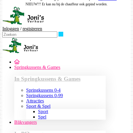
NIEUW!!! Er kan nu bij de chauffeur ook gepind worden.
Inloggen
/
registreren
Zoeken
Springkussens & Games
In Springkussens & Games
Springkussens 0-4
Springkussens 0-99
Attracties
Sport & Spel
Sport
Spel
Blikvangers