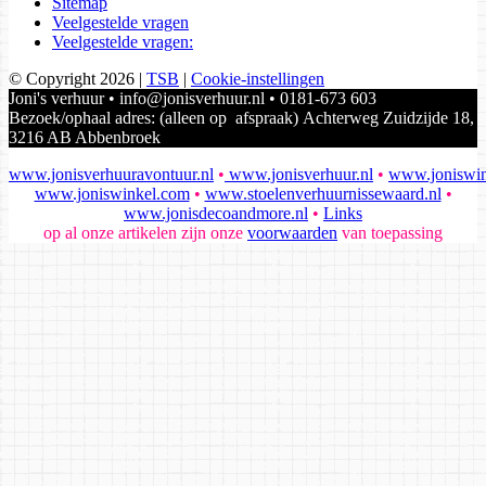
Sitemap
Veelgestelde vragen
Veelgestelde vragen:
© Copyright 2026
|
TSB
|
Cookie-instellingen
Joni's verhuur • info@jonisverhuur.nl • 0181-673 603
Bezoek/ophaal adres: (alleen op afspraak) Achterweg Zuidzijde 18,
3216 AB Abbenbroek
www.jonisverhuuravontuur.nl
•
www.jonisverhuur.nl
•
www.joniswin
www.joniswinkel.com
•
www.stoelenverhuurnissewaard.nl
•
www.jonisdecoandmore.nl
•
Links
op al onze artikelen zijn onze
voorwaarden
van toepassing