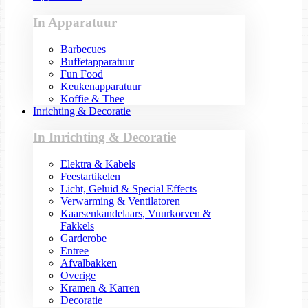
In Apparatuur
Barbecues
Buffetapparatuur
Fun Food
Keukenapparatuur
Koffie & Thee
Inrichting & Decoratie
In Inrichting & Decoratie
Elektra & Kabels
Feestartikelen
Licht, Geluid & Special Effects
Verwarming & Ventilatoren
Kaarsenkandelaars, Vuurkorven &
Fakkels
Garderobe
Entree
Afvalbakken
Overige
Kramen & Karren
Decoratie