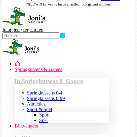
NIEUW!!! Er kan nu bij de chauffeur ook gepind worden.
Inloggen
/
registreren
Zoeken
Springkussens & Games
In Springkussens & Games
Springkussens 0-4
Springkussens 0-99
Attracties
Sport & Spel
Sport
Spel
Blikvangers