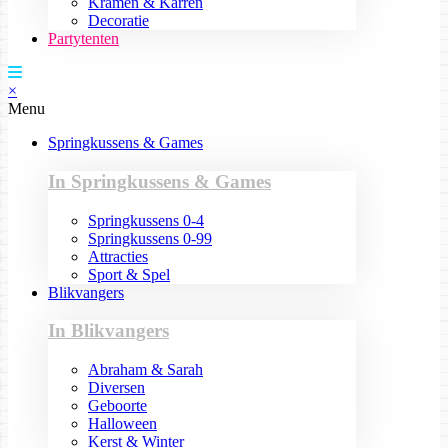
Kramen & Karren
Decoratie
Partytenten
×
Menu
Springkussens & Games
In Springkussens & Games
Springkussens 0-4
Springkussens 0-99
Attracties
Sport & Spel
Blikvangers
In Blikvangers
Abraham & Sarah
Diversen
Geboorte
Halloween
Kerst & Winter