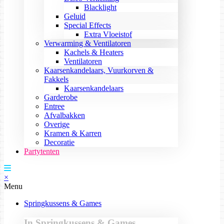
Blacklight
Geluid
Special Effects
Extra Vloeistof
Verwarming & Ventilatoren
Kachels & Heaters
Ventilatoren
Kaarsenkandelaars, Vuurkorven &
Fakkels
Kaarsenkandelaars
Garderobe
Entree
Afvalbakken
Overige
Kramen & Karren
Decoratie
Partytenten
×
Menu
Springkussens & Games
In Springkussens & Games