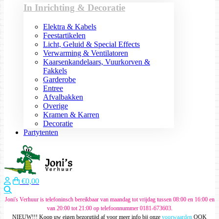
In Inrichting & Decoratie
Elektra & Kabels
Feestartikelen
Licht, Geluid & Special Effects
Verwarming & Ventilatoren
Kaarsenkandelaars, Vuurkorven &
Fakkels
Garderobe
Entree
Afvalbakken
Overige
Kramen & Karren
Decoratie
Partytenten
€0,00
Zoeken
Joni's Verhuur is telefoninsch bereikbaar van maandag tot vrijdag tussen 08:00 en 16:00 en
van 20:00 tot 21:00 op telefoonnummer 0181-673603.
NIEUW!!! Koop uw eigen bezorgtijd af voor meer info bij onze
voorwaarden
OOK