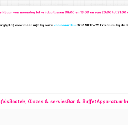
ereikbaar van maandag tot vrijdag tussen 08:00 en 16:00 en van 20:00 tot 21:
rgtijd af voor meer info bij onze
voorwaarden
OOK NIEUW!!! Er kan nu bij de 
fels
Bestek, Glazen & servies
Bar & Buffet
Apparatuur
I