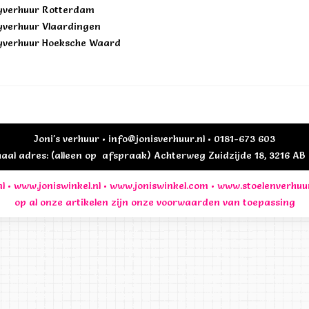
yverhuur Rotterdam
yverhuur Vlaardingen
yverhuur Hoeksche Waard
Joni's verhuur • info@jonisverhuur.nl • 0181-673 603
al adres: (alleen op afspraak) Achterweg Zuidzijde 18, 3216 A
l
•
www.joniswinkel.nl
•
www.joniswinkel.com
•
www.stoelenverhuu
op al onze artikelen zijn onze
voorwaarden
van toepassing