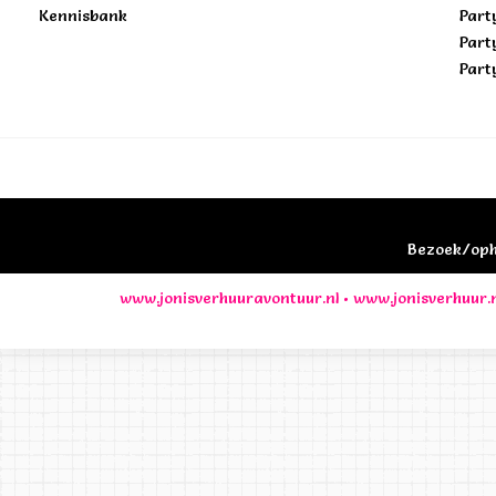
Kennisbank
Part
Part
Part
Bezoek/opha
www.jonisverhuuravontuur.nl
•
www.jonisverhuur.n