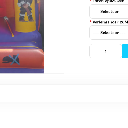
*
Laten opbouwen
*
Verlengsnoer 20