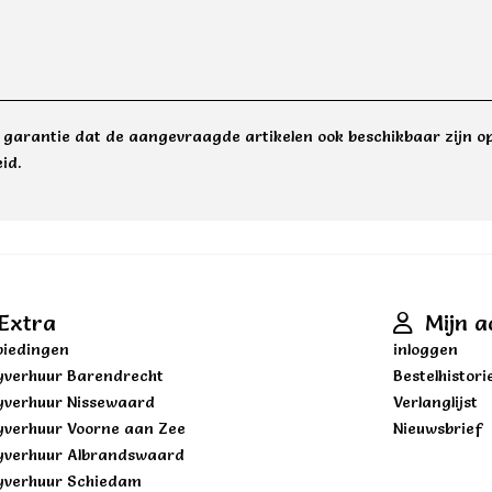
e garantie dat de aangevraagde artikelen ook beschikbaar zijn op
id.
Extra
Mijn a
iedingen
inloggen
yverhuur Barendrecht
Bestelhistori
yverhuur Nissewaard
Verlanglijst
yverhuur Voorne aan Zee
Nieuwsbrief
yverhuur Albrandswaard
yverhuur Schiedam