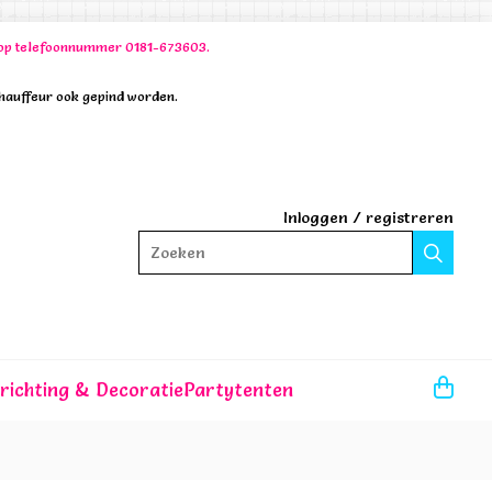
00 op telefoonnummer 0181-673603.
chauffeur ook gepind worden.
Inloggen
/
registreren
Zoeken
nrichting & Decoratie
Partytenten