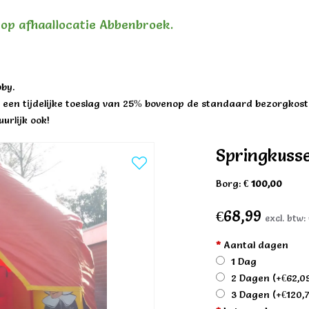
n op afhaallocatie Abbenbroek.
by.
een tijdelijke toeslag van 25% bovenop de standaard bezorgkost
urlijk ook!
Springkuss
Borg:
€ 100,00
€68,99
excl. btw:
*
Aantal dagen
1 Dag
2 Dagen
(+€62,0
3 Dagen
(+€120,