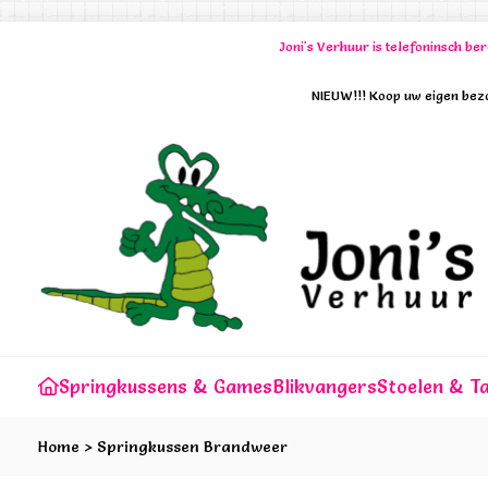
Joni's Verhuur is telefoninsch b
NIEUW!!! Koop uw eigen bezo
Springkussens & Games
Blikvangers
Stoelen & Ta
Home
>
Springkussen Brandweer