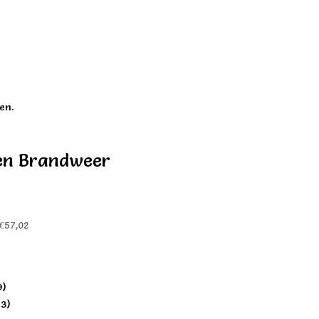
en.
en Brandweer
€57,02
9)
73)