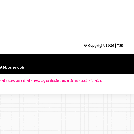
© Copyright 2026 |
TSB
B Abbenbroek
rnissewaard.nl
•
www.jonisdecoandmore.nl
•
Links